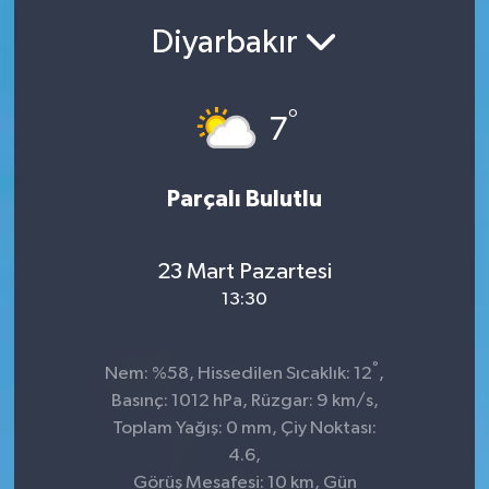
Diyarbakır
SEKTÖR
ŞİRKET PANO
°
7
SÖYLEŞİ
Parçalı Bulutlu
ÜLKE
YAŞAM
23 Mart Pazartesi
13:30
°
Nem: %58, Hissedilen Sıcaklık: 12
,
Basınç: 1012 hPa, Rüzgar: 9 km/s,
Toplam Yağış: 0 mm, Çiy Noktası:
4.6,
Görüş Mesafesi: 10 km, Gün