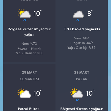
°
°
10
8
Bölgesel düzensiz yağmur
Orta kuvvetli yağmurlu
yağışlı
Nem: %84
Rüzgar: 16 km/h
Nem: %73
Yağış Olasılığı: %89
Rüzgar: 19 km/h
Yağış Olasılığı: %88
28 MART
29 MART
CUMARTESI
PAZAR
°
°
10
10
Parçalı Bulutlu
Bölgesel düzensiz yağmur