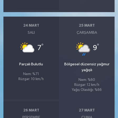
24 MART
25 MART
SALI
ÇARŞAMBA
°
°
7
9
Parçalı Bulutlu
Bölgesel düzensiz yağmur
yağışlı
Nem: %71
Rüzgar: 10 km/h
Nem: %60
Rüzgar: 12 km/h
Yağış Olasılığı: %66
26 MART
27 MART
PERŞEMBE
CUMA