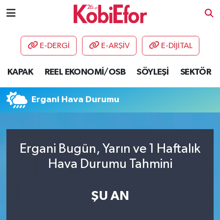
AKADEMİ
E-DERGİ
E-ARŞİV
E-DİJİTAL
BİLİŞİM PANO
KAPAK
REEL EKONOMİ/OSB
SÖYLEŞİ
SEKTÖR
DESTEK-TEŞVİK
Ergani Hava Durumu
ETKİNLİK
GÜNCEL
Ergani Bugün, Yarın ve 1 Haftalık
Hava Durumu Tahmini
HABERLER
KAPAK
ŞU AN
OSB