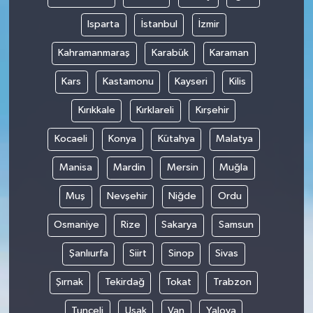
Isparta
İstanbul
İzmir
Kahramanmaraş
Karabük
Karaman
Kars
Kastamonu
Kayseri
Kilis
Kırıkkale
Kırklareli
Kırşehir
Kocaeli
Konya
Kütahya
Malatya
Manisa
Mardin
Mersin
Muğla
Muş
Nevşehir
Niğde
Ordu
Osmaniye
Rize
Sakarya
Samsun
Şanlıurfa
Siirt
Sinop
Sivas
Şırnak
Tekirdağ
Tokat
Trabzon
Tunceli
Uşak
Van
Yalova