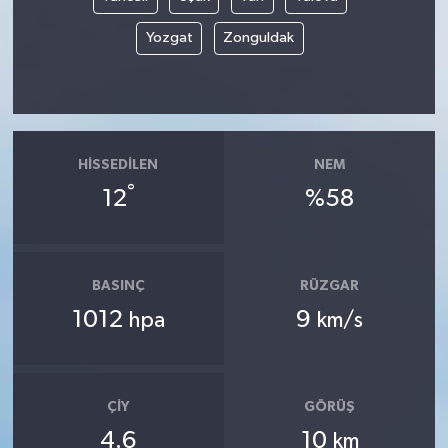
Yozgat
Zonguldak
HISSEDILEN
NEM
°
12
%58
BASINÇ
RÜZGAR
1012
9
hpa
km/s
ÇIY
GÖRÜŞ
4.6
10
km