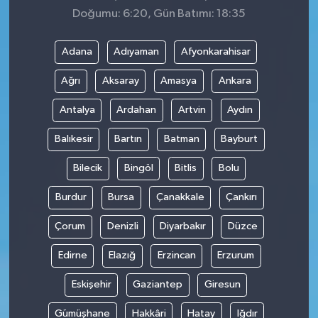
Doğumu: 6:20, Gün Batımı: 18:35
Adana
Adıyaman
Afyonkarahisar
Ağrı
Aksaray
Amasya
Ankara
Antalya
Ardahan
Artvin
Aydın
Balıkesir
Bartın
Batman
Bayburt
Bilecik
Bingöl
Bitlis
Bolu
Burdur
Bursa
Çanakkale
Çankırı
Çorum
Denizli
Diyarbakır
Düzce
Edirne
Elazığ
Erzincan
Erzurum
Eskişehir
Gaziantep
Giresun
Gümüşhane
Hakkâri
Hatay
Iğdır