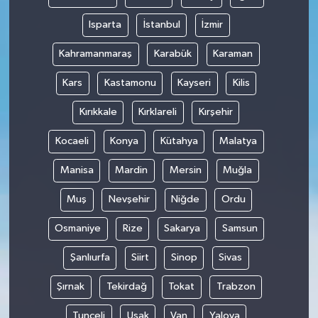
Isparta
İstanbul
İzmir
Kahramanmaraş
Karabük
Karaman
Kars
Kastamonu
Kayseri
Kilis
Kırıkkale
Kırklareli
Kırşehir
Kocaeli
Konya
Kütahya
Malatya
Manisa
Mardin
Mersin
Muğla
Muş
Nevşehir
Niğde
Ordu
Osmaniye
Rize
Sakarya
Samsun
Şanlıurfa
Siirt
Sinop
Sivas
Şırnak
Tekirdağ
Tokat
Trabzon
Tunceli
Uşak
Van
Yalova