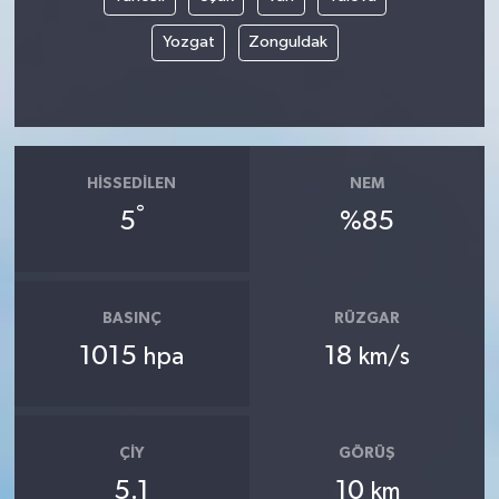
Yozgat
Zonguldak
HISSEDILEN
NEM
°
5
%85
BASINÇ
RÜZGAR
1015
18
hpa
km/s
ÇIY
GÖRÜŞ
5.1
10
km