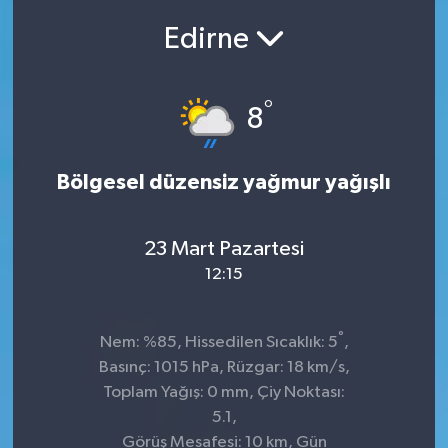
Edirne
SEKTÖR
ŞİRKET PANO
°
8
SÖYLEŞİ
Bölgesel düzensiz yağmur yağışlı
ÜLKE
YAŞAM
23 Mart Pazartesi
12:15
°
Nem: %85, Hissedilen Sıcaklık: 5
,
Basınç: 1015 hPa, Rüzgar: 18 km/s,
Toplam Yağış: 0 mm, Çiy Noktası:
5.1,
Görüş Mesafesi: 10 km, Gün