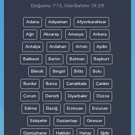
Doğumu: 7:13, Gün Batımı: 19:29
Adana
Adıyaman
Afyonkarahisar
Ağrı
Aksaray
Amasya
Ankara
Antalya
Ardahan
Artvin
Aydın
Balıkesir
Bartın
Batman
Bayburt
Bilecik
Bingöl
Bitlis
Bolu
Burdur
Bursa
Çanakkale
Çankırı
Çorum
Denizli
Diyarbakır
Düzce
Edirne
Elazığ
Erzincan
Erzurum
Eskişehir
Gaziantep
Giresun
Gümüşhane
Hakkâri
Hatay
Iğdır