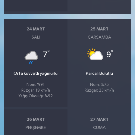
24 MART
25 MART
SALI
ÇARŞAMBA
°
°
7
9
Orta kuvvetli yağmurlu
Parçalı Bulutlu
Nem: %91
Nem: %75
Rüzgar: 19 km/h
Rüzgar: 23 km/h
Yağış Olasılığı: %92
26 MART
27 MART
PERŞEMBE
CUMA