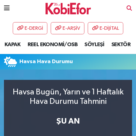
AKADEMİ
E-DERGİ
E-ARŞİV
E-DİJİTAL
BİLİŞİM PANO
KAPAK
REEL EKONOMİ/OSB
SÖYLEŞİ
SEKTÖR
DESTEK-TEŞVİK
Havsa Hava Durumu
ETKİNLİK
GÜNCEL
Havsa Bugün, Yarın ve 1 Haftalık
Hava Durumu Tahmini
HABERLER
KAPAK
ŞU AN
OSB