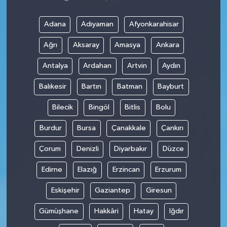
Adana
Adıyaman
Afyonkarahisar
Ağrı
Aksaray
Amasya
Ankara
Antalya
Ardahan
Artvin
Aydın
Balıkesir
Bartın
Batman
Bayburt
Bilecik
Bingöl
Bitlis
Bolu
Burdur
Bursa
Çanakkale
Çankırı
Çorum
Denizli
Diyarbakır
Düzce
Edirne
Elazığ
Erzincan
Erzurum
Eskişehir
Gaziantep
Giresun
Gümüşhane
Hakkâri
Hatay
Iğdır