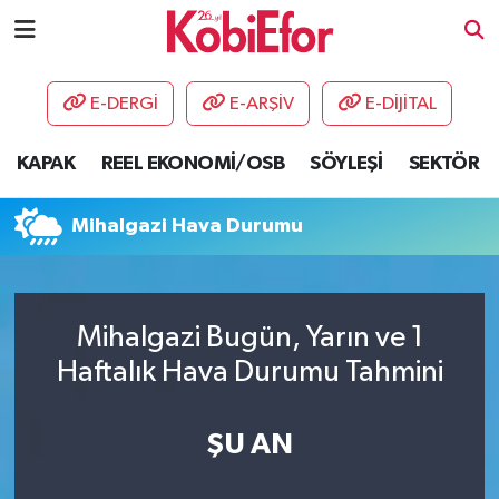
AKADEMİ
E-DERGİ
E-ARŞİV
E-DİJİTAL
BİLİŞİM PANO
KAPAK
REEL EKONOMİ/OSB
SÖYLEŞİ
SEKTÖR
DESTEK-TEŞVİK
Mihalgazi Hava Durumu
ETKİNLİK
GÜNCEL
Mihalgazi Bugün, Yarın ve 1
Haftalık Hava Durumu Tahmini
HABERLER
KAPAK
ŞU AN
OSB