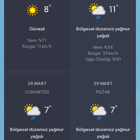
°
°
8
11
Güneşli
Bölgesel düzensiz yağmur
yağışlı
Nem: %71
Rüzgar: 11 km/h
Nem: %54
Rüzgar: 33 km/h
Yağış Olasılığı: %50
28 MART
29 MART
CUMARTESI
PAZAR
°
°
7
7
Bölgesel düzensiz yağmur
Bölgesel düzensiz yağmur
yağışlı
yağışlı