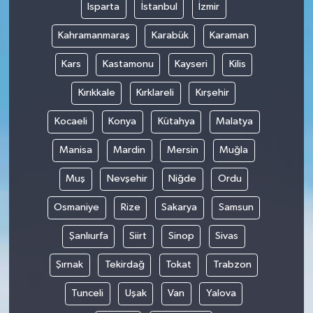
Isparta
İstanbul
İzmir
Kahramanmaraş
Karabük
Karaman
Kars
Kastamonu
Kayseri
Kilis
Kırıkkale
Kırklareli
Kırşehir
Kocaeli
Konya
Kütahya
Malatya
Manisa
Mardin
Mersin
Muğla
Muş
Nevşehir
Niğde
Ordu
Osmaniye
Rize
Sakarya
Samsun
Şanlıurfa
Siirt
Sinop
Sivas
Şırnak
Tekirdağ
Tokat
Trabzon
Tunceli
Uşak
Van
Yalova