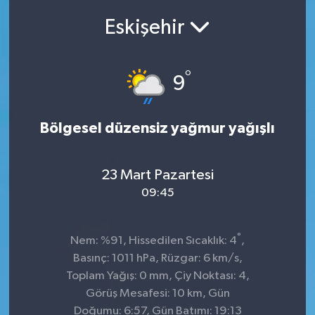
Eskişehir
SEKTÖR
ŞİRKET PANO
°
9
SÖYLEŞİ
Bölgesel düzensiz yağmur yağışlı
ÜLKE
YAŞAM
23 Mart Pazartesi
09:45
°
Nem: %91, Hissedilen Sıcaklık: 4
,
Basınç: 1011 hPa, Rüzgar: 6 km/s,
Toplam Yağış: 0 mm, Çiy Noktası: 4,
Görüş Mesafesi: 10 km, Gün
Doğumu: 6:57, Gün Batımı: 19:13