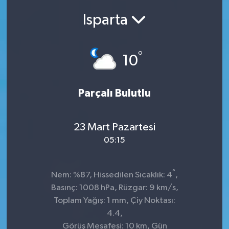
Isparta
SEKTÖR
ŞİRKET PANO
°
10
SÖYLEŞİ
Parçalı Bulutlu
ÜLKE
YAŞAM
23 Mart Pazartesi
05:15
°
Nem: %87, Hissedilen Sıcaklık: 4
,
Basınç: 1008 hPa, Rüzgar: 9 km/s,
Toplam Yağış: 1 mm, Çiy Noktası:
4.4,
Görüş Mesafesi: 10 km, Gün