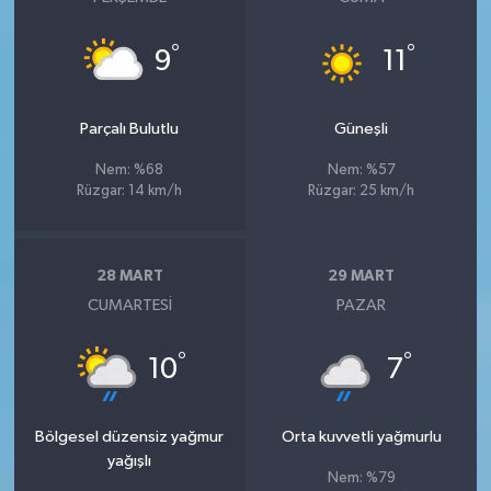
°
°
9
11
Parçalı Bulutlu
Güneşli
Nem: %68
Nem: %57
Rüzgar: 14 km/h
Rüzgar: 25 km/h
28 MART
29 MART
CUMARTESI
PAZAR
°
°
10
7
Bölgesel düzensiz yağmur
Orta kuvvetli yağmurlu
yağışlı
Nem: %79