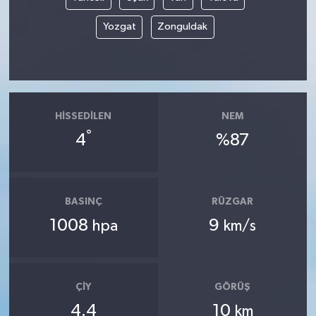
Yozgat
Zonguldak
HISSEDILEN
NEM
°
4
%87
BASINÇ
RÜZGAR
1008
9
hpa
km/s
ÇIY
GÖRÜŞ
4.4
10
km