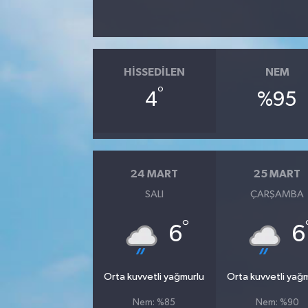
HISSEDILEN
NEM
°
4
%95
24 MART
25 MART
SALI
ÇARŞAMBA
°
6
6
Orta kuvvetli yağmurlu
Orta kuvvetli yağ
Nem: %85
Nem: %90