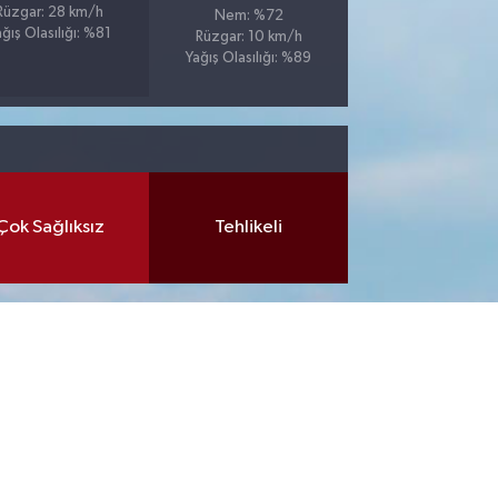
Rüzgar: 28 km/h
Nem: %72
ağış Olasılığı: %81
Rüzgar: 10 km/h
Yağış Olasılığı: %89
Çok Sağlıksız
Tehlikeli