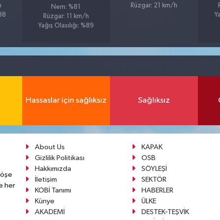
h
Rüzgar: 21 km/h
Nem: %81
%88
Y
Rüzgar: 11 km/h
Yağış Olasılığı: %89
Hassaslar için sağlıksız
Sağlıksız
About Us
KAPAK
Gizlilik Politikası
OSB
Hakkımızda
SÖYLEŞİ
köşe
İletişim
SEKTÖR
e her
KOBİ Tanımı
HABERLER
Künye
ÜLKE
AKADEMİ
DESTEK-TEŞVİK