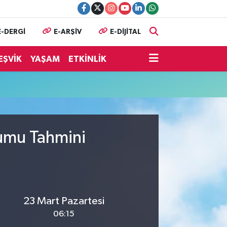
E-DERGİ
E-ARŞİV
E-DİJİTAL
EŞVİK
YAŞAM
ETKİNLİK
rumu Tahmini
23 Mart Pazartesi
06:15