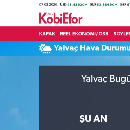
45,43620
53,38690
6
07-08-2026
USD
EUR
GBP
AKADEMİ
KAPAK
REEL EKONOMİ/OSB
SÖYLE
BİLİŞİM PANO
Yalvaç Hava Durum
DESTEK-TEŞVİK
ETKİNLİK
Yalvaç Bugü
GÜNCEL
HABERLER
KAPAK
ŞU AN
OSB