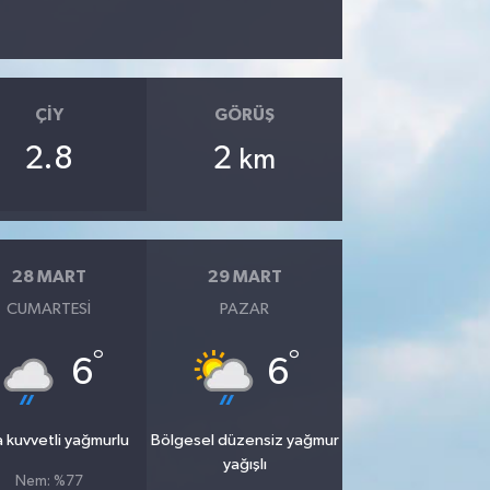
ÇIY
GÖRÜŞ
2.8
2
km
28 MART
29 MART
CUMARTESI
PAZAR
°
°
6
6
 kuvvetli yağmurlu
Bölgesel düzensiz yağmur
yağışlı
Nem: %77