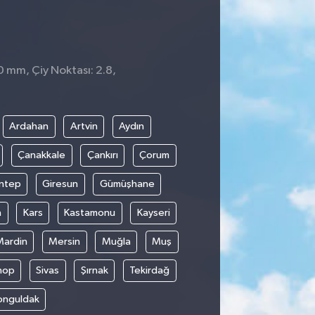
0 mm, Çiy Noktası: 2.8,
Ardahan
Artvin
Aydın
Çanakkale
Çankırı
Çorum
ntep
Giresun
Gümüşhane
n
Kars
Kastamonu
Kayseri
Mardin
Mersin
Muğla
Muş
nop
Sivas
Şırnak
Tekirdağ
onguldak