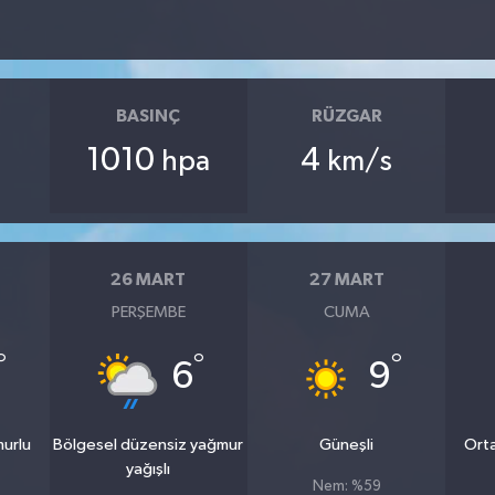
BASINÇ
RÜZGAR
1010
4
hpa
km/s
26 MART
27 MART
PERŞEMBE
CUMA
°
°
°
6
9
murlu
Bölgesel düzensiz yağmur
Güneşli
Orta
yağışlı
Nem: %59