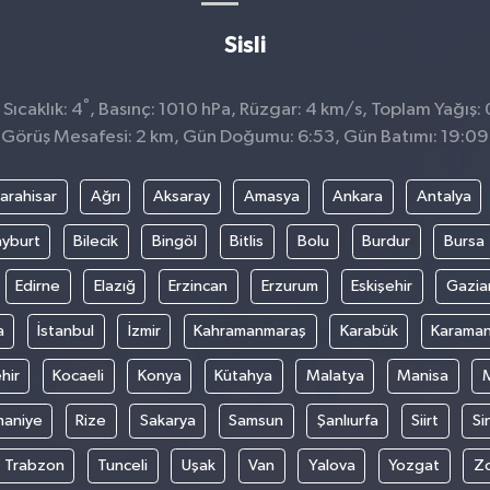
Sisli
°
Sıcaklık: 4
, Basınç: 1010 hPa, Rüzgar: 4 km/s, Toplam Yağış: 
Görüş Mesafesi: 2 km, Gün Doğumu: 6:53, Gün Batımı: 19:09
arahisar
Ağrı
Aksaray
Amasya
Ankara
Antalya
yburt
Bilecik
Bingöl
Bitlis
Bolu
Burdur
Bursa
Edirne
Elazığ
Erzincan
Erzurum
Eskişehir
Gazia
a
İstanbul
İzmir
Kahramanmaraş
Karabük
Karama
hir
Kocaeli
Konya
Kütahya
Malatya
Manisa
aniye
Rize
Sakarya
Samsun
Şanlıurfa
Siirt
Si
Trabzon
Tunceli
Uşak
Van
Yalova
Yozgat
Z