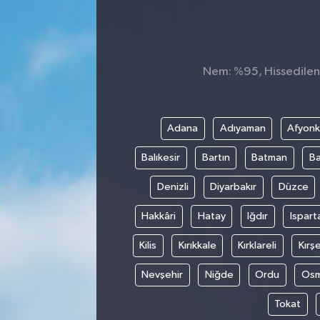
SEKTÖR
ŞİRKET PANO
Nem: %95, Hissedilen 
SÖYLEŞİ
Adana
Adıyaman
Afyonk
ÜLKE
Balıkesir
Bartın
Batman
Ba
YAŞAM
Denizli
Diyarbakır
Düzce
Hakkâri
Hatay
Iğdır
Ispart
Kilis
Kırıkkale
Kırklareli
Kırşe
Nevşehir
Niğde
Ordu
Osm
Tokat