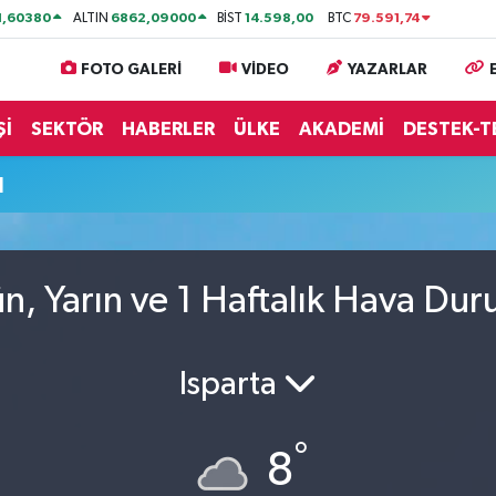
1,60380
6862,09000
14.598,00
79.591,74
ALTIN
BİST
BTC
FOTO GALERİ
VİDEO
YAZARLAR
Şİ
SEKTÖR
HABERLER
ÜLKE
AKADEMİ
DESTEK-T
u
n, Yarın ve 1 Haftalık Hava Du
Isparta
°
8