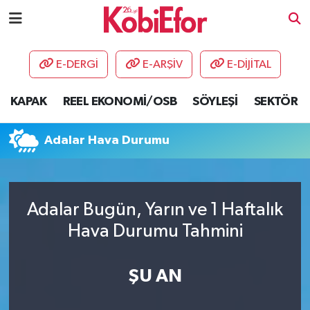
AKADEMİ
E-DERGİ
E-ARŞİV
E-DİJİTAL
BİLİŞİM PANO
KAPAK
REEL EKONOMİ/OSB
SÖYLEŞİ
SEKTÖR
DESTEK-TEŞVİK
Adalar Hava Durumu
ETKİNLİK
GÜNCEL
Adalar Bugün, Yarın ve 1 Haftalık
Hava Durumu Tahmini
HABERLER
KAPAK
ŞU AN
OSB