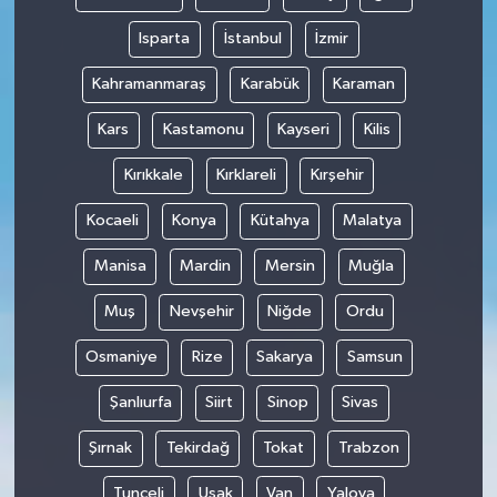
Isparta
İstanbul
İzmir
Kahramanmaraş
Karabük
Karaman
Kars
Kastamonu
Kayseri
Kilis
Kırıkkale
Kırklareli
Kırşehir
Kocaeli
Konya
Kütahya
Malatya
Manisa
Mardin
Mersin
Muğla
Muş
Nevşehir
Niğde
Ordu
Osmaniye
Rize
Sakarya
Samsun
Şanlıurfa
Siirt
Sinop
Sivas
Şırnak
Tekirdağ
Tokat
Trabzon
Tunceli
Uşak
Van
Yalova