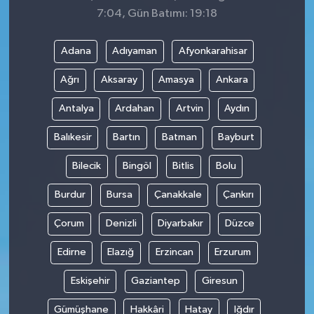
7:04, Gün Batımı: 19:18
Adana
Adıyaman
Afyonkarahisar
Ağrı
Aksaray
Amasya
Ankara
Antalya
Ardahan
Artvin
Aydın
Balıkesir
Bartın
Batman
Bayburt
Bilecik
Bingöl
Bitlis
Bolu
Burdur
Bursa
Çanakkale
Çankırı
Çorum
Denizli
Diyarbakır
Düzce
Edirne
Elazığ
Erzincan
Erzurum
Eskişehir
Gaziantep
Giresun
Gümüşhane
Hakkâri
Hatay
Iğdır