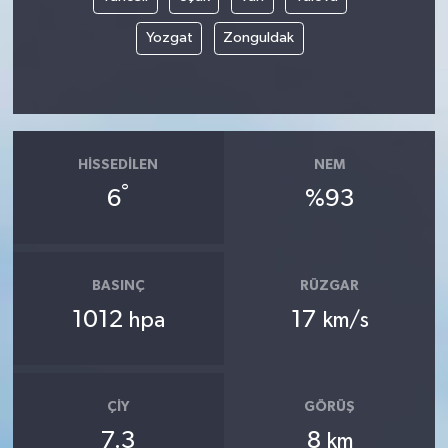
Yozgat
Zonguldak
HISSEDILEN
NEM
°
6
%93
BASINÇ
RÜZGAR
1012
17
hpa
km/s
ÇIY
GÖRÜŞ
7.3
8
km