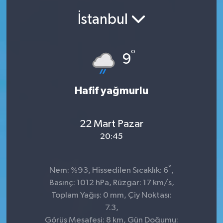
İstanbul
SEKTÖR
ŞİRKET PANO
°
9
SÖYLEŞİ
Hafif yağmurlu
ÜLKE
YAŞAM
22 Mart Pazar
20:45
°
Nem: %93, Hissedilen Sıcaklık: 6
,
Basınç: 1012 hPa, Rüzgar: 17 km/s,
Toplam Yağış: 0 mm, Çiy Noktası:
7.3,
Görüş Mesafesi: 8 km, Gün Doğumu: