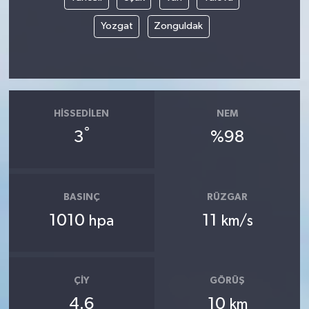
Yozgat
Zonguldak
HISSEDILEN
NEM
°
3
%98
BASINÇ
RÜZGAR
1010
11
hpa
km/s
ÇIY
GÖRÜŞ
4.6
10
km