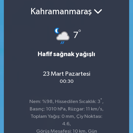
Kahramanmaraş
SEKTÖR
ŞİRKET PANO
°
7
SÖYLEŞİ
Hafif sağnak yağışlı
ÜLKE
YAŞAM
23 Mart Pazartesi
00:30
°
Nem: %98, Hissedilen Sıcaklık: 3
,
Basınç: 1010 hPa, Rüzgar: 11 km/s,
Toplam Yağış: 0 mm, Çiy Noktası:
4.6,
Görüş Mesafesi: 10 km, Gün