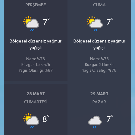
PERŞEMBE
CUMA
°
°
7
7
Bölgesel düzensiz yağmur
Bölgesel düzensiz yağmur
yağışlı
yağışlı
Nem: %78
Nem: %73
Rüzgar: 15 km/h
Rüzgar: 21 km/h
Yağış Olasılığı: %87
Yağış Olasılığı: %76
28 MART
29 MART
CUMARTESI
PAZAR
°
°
8
7