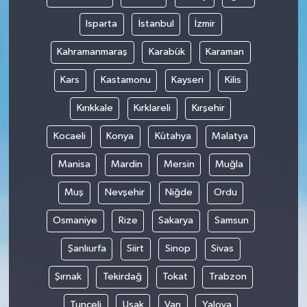
Isparta
İstanbul
İzmir
Kahramanmaraş
Karabük
Karaman
Kars
Kastamonu
Kayseri
Kilis
Kırıkkale
Kırklareli
Kırşehir
Kocaeli
Konya
Kütahya
Malatya
Manisa
Mardin
Mersin
Muğla
Muş
Nevşehir
Niğde
Ordu
Osmaniye
Rize
Sakarya
Samsun
Şanlıurfa
Siirt
Sinop
Sivas
Şırnak
Tekirdağ
Tokat
Trabzon
Tunceli
Uşak
Van
Yalova