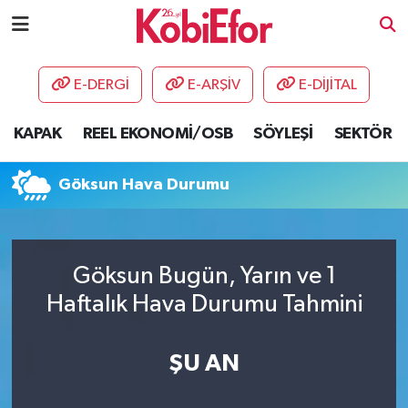
AKADEMİ
E-DERGİ
E-ARŞİV
E-DİJİTAL
BİLİŞİM PANO
KAPAK
REEL EKONOMİ/OSB
SÖYLEŞİ
SEKTÖR
DESTEK-TEŞVİK
Göksun Hava Durumu
ETKİNLİK
GÜNCEL
Göksun Bugün, Yarın ve 1
Haftalık Hava Durumu Tahmini
HABERLER
KAPAK
ŞU AN
OSB