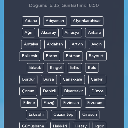
Doğumu: 6:35, Gün Batımı: 18:50
Adana
Adıyaman
Afyonkarahisar
Ağrı
Aksaray
Amasya
Ankara
Antalya
Ardahan
Artvin
Aydın
Balıkesir
Bartın
Batman
Bayburt
Bilecik
Bingöl
Bitlis
Bolu
Burdur
Bursa
Çanakkale
Çankırı
Çorum
Denizli
Diyarbakır
Düzce
Edirne
Elazığ
Erzincan
Erzurum
Eskişehir
Gaziantep
Giresun
Gümüşhane
Hakkâri
Hatay
Iğdır