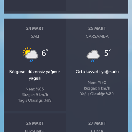
24 MART
25 MART
SALI
ÇARŞAMBA
°
°
6
5
Bölgesel düzensiz yağmur
Orta kuvvetli yağmurlu
yağışlı
Nem: %90
Rüzgar: 6 km/h
Nem: %86
Yağış Olasılığı: %89
Rüzgar: 9 km/h
Yağış Olasılığı: %89
26 MART
27 MART
PERŞEMBE
CUMA