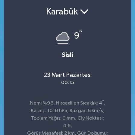
Karabük
SEKTÖR
ŞİRKET PANO
°
9
SÖYLEŞİ
Sisli
ÜLKE
YAŞAM
23 Mart Pazartesi
00:15
°
Nem: %96, Hissedilen Sıcaklık: 4
,
Basınç: 1010 hPa, Rüzgar: 6 km/s,
Toplam Yağış: 0 mm, Çiy Noktası:
4.6,
Görüş Mesafesi: 2 km, Gün Doğumu: