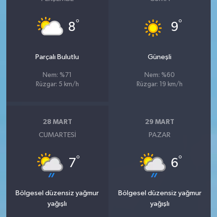
°
°
8
9
Parçalı Bulutlu
Güneşli
Nem: %71
Nem: %60
Rüzgar: 5 km/h
Rüzgar: 19 km/h
28 MART
29 MART
CUMARTESI
PAZAR
°
°
7
6
Bölgesel düzensiz yağmur
Bölgesel düzensiz yağmur
yağışlı
yağışlı