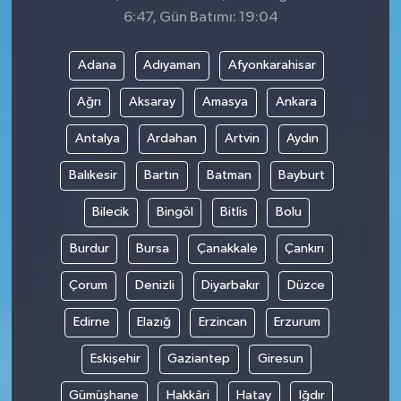
6:47, Gün Batımı: 19:04
Adana
Adıyaman
Afyonkarahisar
Ağrı
Aksaray
Amasya
Ankara
Antalya
Ardahan
Artvin
Aydın
Balıkesir
Bartın
Batman
Bayburt
Bilecik
Bingöl
Bitlis
Bolu
Burdur
Bursa
Çanakkale
Çankırı
Çorum
Denizli
Diyarbakır
Düzce
Edirne
Elazığ
Erzincan
Erzurum
Eskişehir
Gaziantep
Giresun
Gümüşhane
Hakkâri
Hatay
Iğdır