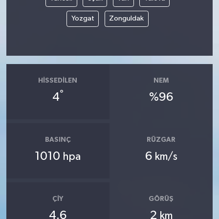
Yozgat
Zonguldak
HISSEDILEN
NEM
°
4
%96
BASINÇ
RÜZGAR
1010
6
hpa
km/s
ÇIY
GÖRÜŞ
4.6
2
km