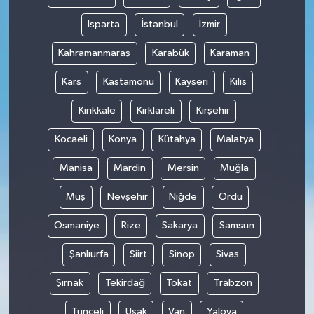
Isparta
İstanbul
İzmir
Kahramanmaraş
Karabük
Karaman
Kars
Kastamonu
Kayseri
Kilis
Kırıkkale
Kırklareli
Kırşehir
Kocaeli
Konya
Kütahya
Malatya
Manisa
Mardin
Mersin
Muğla
Muş
Nevşehir
Niğde
Ordu
Osmaniye
Rize
Sakarya
Samsun
Şanlıurfa
Siirt
Sinop
Sivas
Şırnak
Tekirdağ
Tokat
Trabzon
Tunceli
Uşak
Van
Yalova