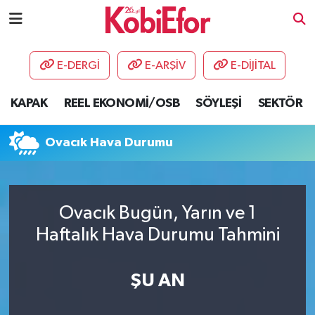
AKADEMİ
E-DERGİ
E-ARŞİV
E-DİJİTAL
BİLİŞİM PANO
KAPAK
REEL EKONOMİ/OSB
SÖYLEŞİ
SEKTÖR
DESTEK-TEŞVİK
Ovacık Hava Durumu
ETKİNLİK
GÜNCEL
Ovacık Bugün, Yarın ve 1
Haftalık Hava Durumu Tahmini
HABERLER
KAPAK
ŞU AN
OSB