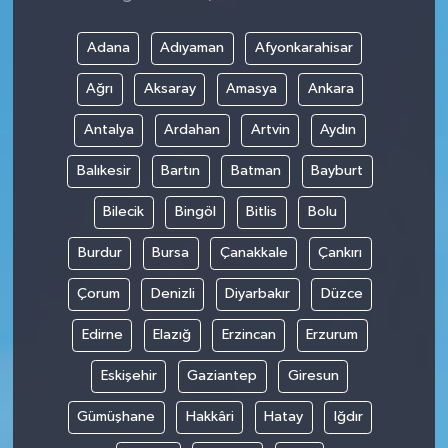
Adana
Adıyaman
Afyonkarahisar
Ağrı
Aksaray
Amasya
Ankara
Antalya
Ardahan
Artvin
Aydın
Balıkesir
Bartın
Batman
Bayburt
Bilecik
Bingöl
Bitlis
Bolu
Burdur
Bursa
Çanakkale
Çankırı
Çorum
Denizli
Diyarbakır
Düzce
Edirne
Elazığ
Erzincan
Erzurum
Eskişehir
Gaziantep
Giresun
Gümüşhane
Hakkâri
Hatay
Iğdır