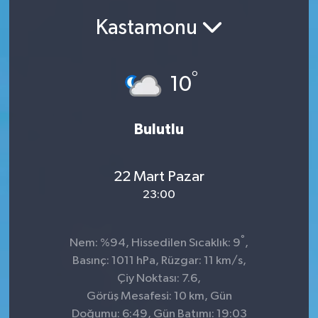
Kastamonu
SEKTÖR
ŞİRKET PANO
°
10
SÖYLEŞİ
Bulutlu
ÜLKE
YAŞAM
22 Mart Pazar
23:00
°
Nem: %94, Hissedilen Sıcaklık: 9
,
Basınç: 1011 hPa, Rüzgar: 11 km/s,
Çiy Noktası: 7.6,
Görüş Mesafesi: 10 km, Gün
Doğumu: 6:49, Gün Batımı: 19:03