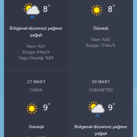
°
°
8
8
Bölgesel düzensiz yağmur
Güneşli
yağışlı
Nem: %85
Rüzgar: 15 km/h
Nem: %91
Rüzgar: 8 km/h
Yağış Olasılığı: %89
27 MART
28 MART
CUMA
CUMARTESI
°
°
9
9
Güneşli
Bölgesel düzensiz yağmur
yağışlı