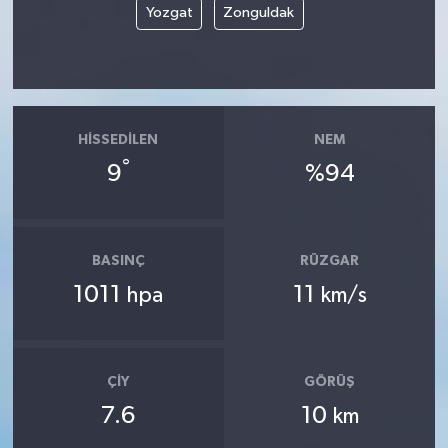
Yozgat
Zonguldak
HISSEDILEN
NEM
°
9
%94
BASINÇ
RÜZGAR
1011
11
hpa
km/s
ÇIY
GÖRÜŞ
7.6
10
km