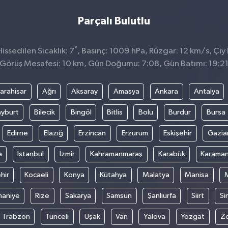
Parçalı Bulutlu
°
ssedilen Sıcaklık: 7
, Basınç: 1009 hPa, Rüzgar: 12 km/s, Çiy 
Görüş Mesafesi: 10 km, Gün Doğumu: 7:08, Gün Batımı: 19:2
arahisar
Ağrı
Aksaray
Amasya
Ankara
Antalya
yburt
Bilecik
Bingöl
Bitlis
Bolu
Burdur
Bursa
Edirne
Elazığ
Erzincan
Erzurum
Eskişehir
Gazia
a
İstanbul
İzmir
Kahramanmaraş
Karabük
Karama
hir
Kocaeli
Konya
Kütahya
Malatya
Manisa
aniye
Rize
Sakarya
Samsun
Şanlıurfa
Siirt
Si
Trabzon
Tunceli
Uşak
Van
Yalova
Yozgat
Z