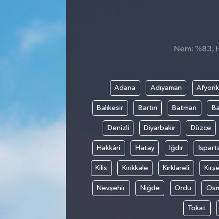
SEKTÖR
ŞİRKET PANO
Nem: %83, Hi
SÖYLEŞİ
Adana
Adıyaman
Afyonk
ÜLKE
Balıkesir
Bartın
Batman
Ba
YAŞAM
Denizli
Diyarbakır
Düzce
Hakkâri
Hatay
Iğdır
Ispart
Kilis
Kırıkkale
Kırklareli
Kırşe
Nevşehir
Niğde
Ordu
Osm
Tokat