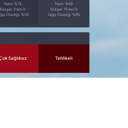
Nem: %74
Nem: %68
Rüzgar: 9 km/h
Rüzgar: 16 km/h
ğış Olasılığı: %56
Yağış Olasılığı: %86
Çok Sağlıksız
Tehlikeli