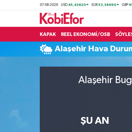
45,43620
53,38690
6
07-08-2026
USD
EUR
GBP
AKADEMİ
KAPAK
REEL EKONOMİ/OSB
SÖYLE
BİLİŞİM PANO
Alaşehir Hava Duru
DESTEK-TEŞVİK
ETKİNLİK
Alaşehir Bug
GÜNCEL
HABERLER
KAPAK
ŞU AN
OSB