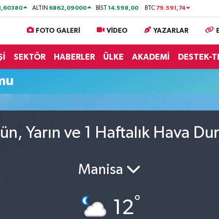
1,60380
6862,09000
14.598,00
79.591,74
ALTIN
BİST
BTC
FOTO GALERİ
VİDEO
YAZARLAR
Şİ
SEKTÖR
HABERLER
ÜLKE
AKADEMİ
DESTEK-T
mu
ün, Yarın ve 1 Haftalık Hava D
Manisa
°
12