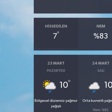
HISSEDILEN
NEM
°
7
%83
23 MART
24 MART
PAZARTESI
SALI
°
10
1
Bölgesel düzensiz yağmur
Orta kuvvetli yağ
yağışlı
Nem: %82