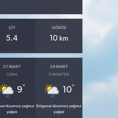
ÇIY
GÖRÜŞ
5.4
10
km
27 MART
28 MART
CUMA
CUMARTESI
°
°
9
10
sel düzensiz yağmur
Bölgesel düzensiz yağmur
yağışlı
yağışlı