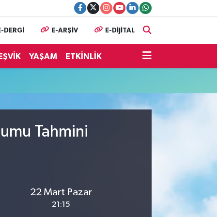
E-DERGİ
E-ARŞİV
E-DİJİTAL
EŞVİK
YAŞAM
ETKİNLİK
urumu Tahmini
22 Mart Pazar
21:15