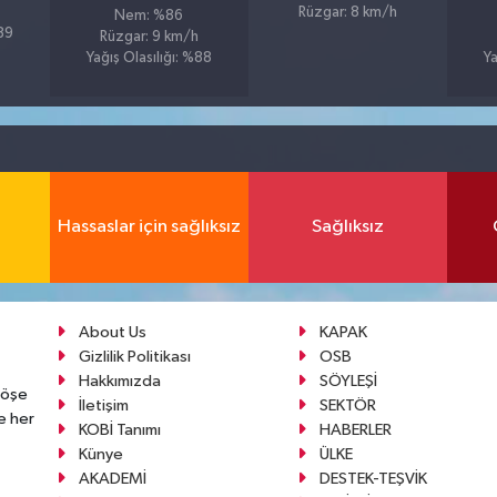
Rüzgar: 8 km/h
Nem: %86
%89
Rüzgar: 9 km/h
Yağış Olasılığı: %88
Ya
Hassaslar için sağlıksız
Sağlıksız
About Us
KAPAK
Gizlilik Politikası
OSB
Hakkımızda
SÖYLEŞİ
köşe
İletişim
SEKTÖR
e her
KOBİ Tanımı
HABERLER
Künye
ÜLKE
AKADEMİ
DESTEK-TEŞVİK