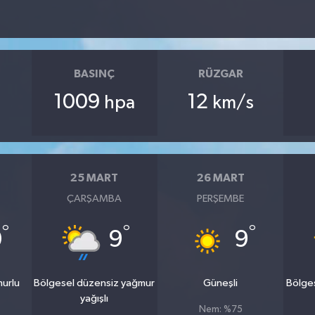
BASINÇ
RÜZGAR
1009
12
hpa
km/s
25 MART
26 MART
ÇARŞAMBA
PERŞEMBE
°
°
°
0
9
9
murlu
Bölgesel düzensiz yağmur
Güneşli
Bölge
yağışlı
Nem: %75