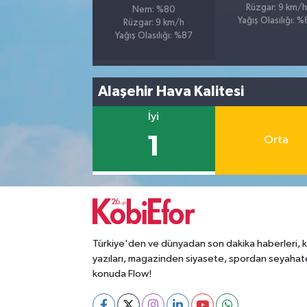
Rüzgar: 9 km/h
Nem: %80
Yağış Olasılığı: 
Rüzgar: 9 km/h
Yağış Olasılığı: %87
Alaşehir Hava Kalitesi
İyi
1
Orta
Türkiye'den ve dünyadan son dakika haberleri, 
yazıları, magazinden siyasete, spordan seyahat
konuda Flow!