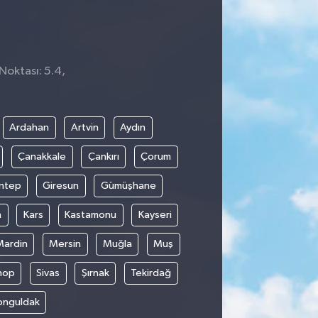
Noktası: 5.4,
1
Ardahan
Artvin
Aydın
Çanakkale
Çankırı
Çorum
ntep
Giresun
Gümüşhane
n
Kars
Kastamonu
Kayseri
Mardin
Mersin
Muğla
Muş
nop
Sivas
Şırnak
Tekirdağ
onguldak