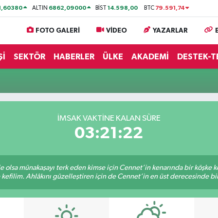
1,60380
6862,09000
14.598,00
79.591,74
ALTIN
BİST
BTC
FOTO GALERİ
VİDEO
YAZARLAR
Şİ
SEKTÖR
HABERLER
ÜLKE
AKADEMİ
DESTEK-T
İMSAK VAKTİNE KALAN SÜRE
03:21:22
ile olsa münakaşayı terk eden kimse için Cennet’in kenarında bir köşke ke
kefilim. Ahlâkını güzelleştiren için de Cennet’in en üst derecesinde bir 