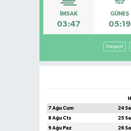
SEKTÖR
İMSAK
GÜNEŞ
03:47
05:19
ŞİRKET PANO
SÖYLEŞİ
Dargeçit
ÜLKE
YAŞAM
H
7 Ağu Cum
24 Sa
8 Ağu Cts
25 Sa
9 Ağu Paz
26 Sa