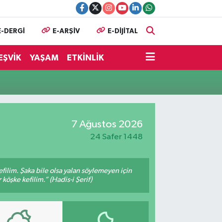
E-DERGİ
E-ARŞİV
E-DİJİTAL
EŞVİK
YAŞAM
ETKİNLİK
7 Ağustos 2026
24 Safer 1448
filim. Şaka bile olsa yalan söylemeyen için
köşke kefilim.” (Hadis-i Şerif)