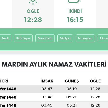
ÖĞLE
İKINDI
12:28
16:15
Derik
Kızıltepe
Mazıdağı
Midyat
Nusaybin
Ömer
MARDIN AYLIK NAMAZ VAKITLERI
İCRİ
İMSAK
GÜNEŞ
ÖĞLE
fer 1448
03:47
05:19
12:28
fer 1448
03:48
05:20
12:28
fer 1448
03:49
05:21
12:28