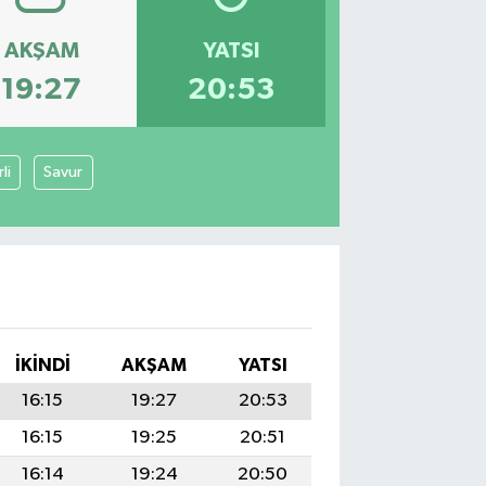
AKŞAM
YATSI
19:27
20:53
li
Savur
İKINDI
AKŞAM
YATSI
16:15
19:27
20:53
16:15
19:25
20:51
16:14
19:24
20:50