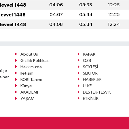
levvel 1448
04:06
05:33
12:25
levvel 1448
04:07
05:34
12:25
levvel 1448
04:08
05:34
12:24
About Us
KAPAK
Gizlilik Politikası
OSB
Hakkımızda
SÖYLEŞİ
köşe
İletişim
SEKTÖR
e her
KOBİ Tanımı
HABERLER
Künye
ÜLKE
AKADEMİ
DESTEK-TEŞVİK
YAŞAM
ETKİNLİK