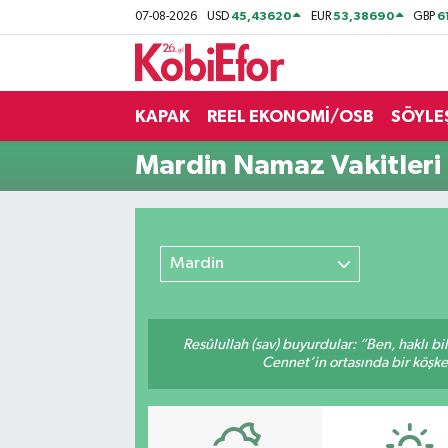
45,43620
53,38690
6
07-08-2026
USD
EUR
GBP
AKADEMİ
KAPAK
REEL EKONOMİ/OSB
SÖYLE
BİLİŞİM PANO
Mardin Namaz Vakitleri
DESTEK-TEŞVİK
ETKİNLİK
Mardin
GÜNCEL
HABERLER
Resûlullah (sav) buyurdular: “Ben, haklı b
Cennet’in ortasında bir köşke 
KAPAK
OSB