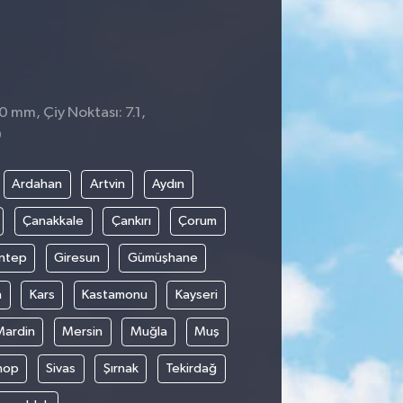
0 mm, Çiy Noktası: 7.1,
0
Ardahan
Artvin
Aydın
Çanakkale
Çankırı
Çorum
ntep
Giresun
Gümüşhane
n
Kars
Kastamonu
Kayseri
Mardin
Mersin
Muğla
Muş
nop
Sivas
Şırnak
Tekirdağ