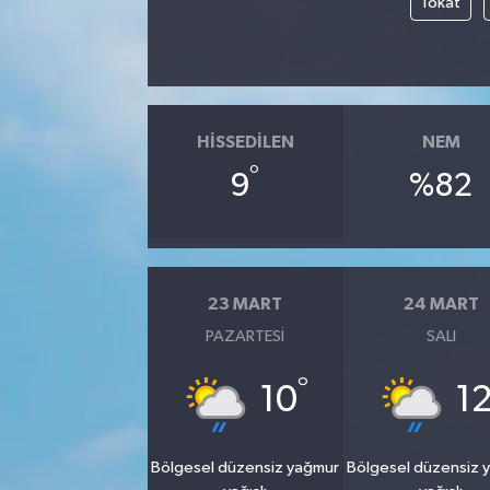
Tokat
HISSEDILEN
NEM
°
9
%82
23 MART
24 MART
PAZARTESI
SALI
°
10
1
Bölgesel düzensiz yağmur
Bölgesel düzensiz 