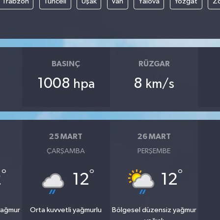
Trabzon
Tunceli
Uşak
Van
Yalova
Yozgat
Z
BASINÇ
RÜZGAR
1008
8
hpa
km/s
25 MART
26 MART
ÇARŞAMBA
PERŞEMBE
°
°
°
2
12
12
yağmur
Orta kuvvetli yağmurlu
Bölgesel düzensiz yağmur