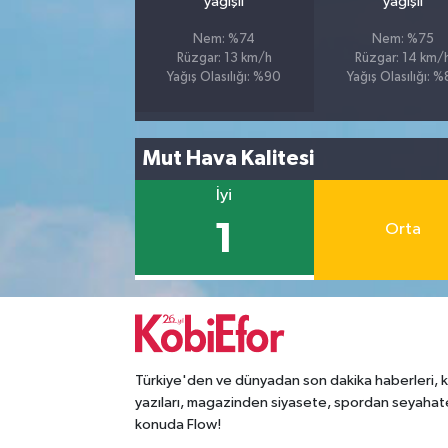
yağışlı
yağışlı
Nem: %74
Nem: %75
Rüzgar: 13 km/h
Rüzgar: 14 km/
Yağış Olasılığı: %90
Yağış Olasılığı: 
Mut Hava Kalitesi
İyi
1
Orta
Türkiye'den ve dünyadan son dakika haberleri, 
yazıları, magazinden siyasete, spordan seyahat
konuda Flow!