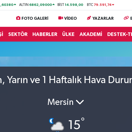
1,60380
6862,09000
14.598,00
79.591,74
ALTIN
BİST
BTC
FOTO GALERİ
VİDEO
YAZARLAR
Şİ
SEKTÖR
HABERLER
ÜLKE
AKADEMİ
DESTEK-T
 Yarın ve 1 Haftalık Hava Dur
Mersin
°
15