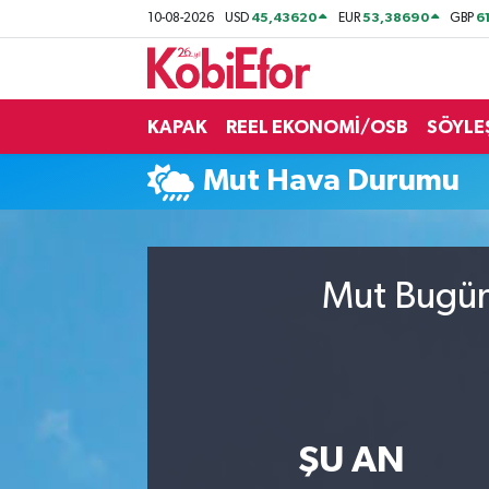
45,43620
53,38690
6
10-08-2026
USD
EUR
GBP
AKADEMİ
KAPAK
REEL EKONOMİ/OSB
SÖYLE
BİLİŞİM PANO
Mut Hava Durumu
DESTEK-TEŞVİK
ETKİNLİK
Mut Bugün,
GÜNCEL
HABERLER
KAPAK
ŞU AN
OSB