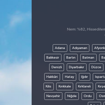
SEKTÖR
ŞİRKET PANO
Nem: %82, Hissedilen 
SÖYLEŞİ
ÜLKE
Adana
Adıyaman
Afyonk
YAŞAM
Balıkesir
Bartın
Batman
Ba
Denizli
Diyarbakır
Düzce
Hakkâri
Hatay
Iğdır
Ispart
Kilis
Kırıkkale
Kırklareli
Kırşe
Nevşehir
Niğde
Ordu
Osm