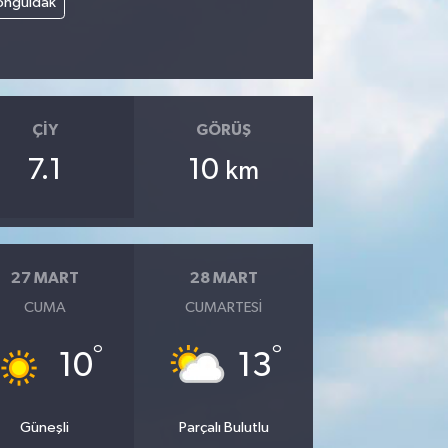
onguldak
ÇIY
GÖRÜŞ
7.1
10
km
27 MART
28 MART
CUMA
CUMARTESI
°
°
10
13
Güneşli
Parçalı Bulutlu