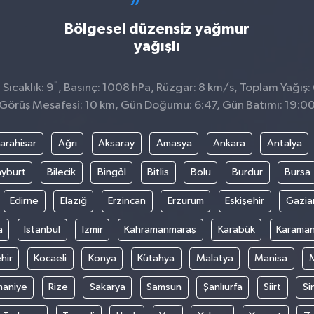
Bölgesel düzensiz yağmur
yağışlı
°
Sıcaklık: 9
, Basınç: 1008 hPa, Rüzgar: 8 km/s, Toplam Yağış: 
Görüş Mesafesi: 10 km, Gün Doğumu: 6:47, Gün Batımı: 19:0
arahisar
Ağrı
Aksaray
Amasya
Ankara
Antalya
yburt
Bilecik
Bingöl
Bitlis
Bolu
Burdur
Bursa
Edirne
Elazığ
Erzincan
Erzurum
Eskişehir
Gazia
a
İstanbul
İzmir
Kahramanmaraş
Karabük
Karama
hir
Kocaeli
Konya
Kütahya
Malatya
Manisa
aniye
Rize
Sakarya
Samsun
Şanlıurfa
Siirt
Si