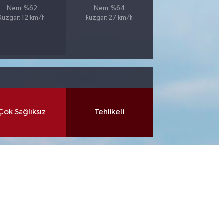
Nem: %62
Nem: %64
Rüzgar: 12 km/h
Rüzgar: 27 km/h
Çok Sağlıksız
Tehlikeli