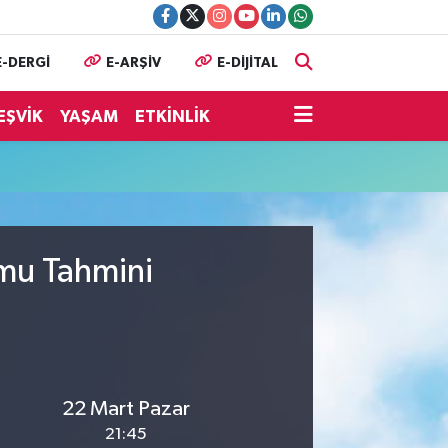
E-DERGİ
E-ARŞİV
E-DİJİTAL
EŞVİK
YAŞAM
ETKİNLİK
umu Tahmini
22 Mart Pazar
21:45