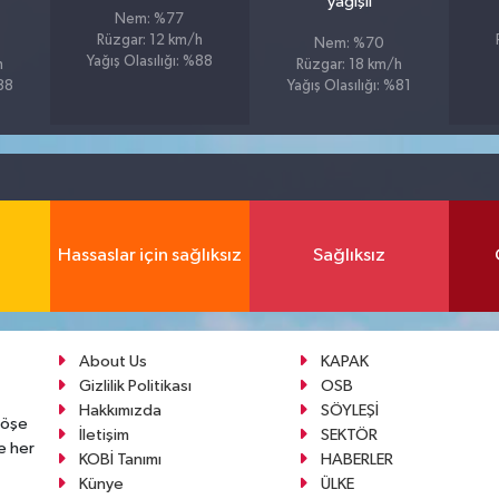
yağışlı
Nem: %77
Rüzgar: 12 km/h
Nem: %70
Yağış Olasılığı: %88
h
Rüzgar: 18 km/h
%88
Yağış Olasılığı: %81
Hassaslar için sağlıksız
Sağlıksız
About Us
KAPAK
Gizlilik Politikası
OSB
Hakkımızda
SÖYLEŞİ
köşe
İletişim
SEKTÖR
e her
KOBİ Tanımı
HABERLER
Künye
ÜLKE