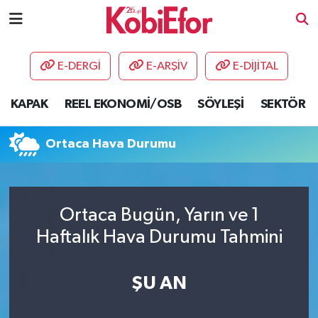
AKADEMİ
E-DERGİ
E-ARŞİV
E-DİJİTAL
BİLİŞİM PANO
KAPAK
REEL EKONOMİ/OSB
SÖYLEŞİ
SEKTÖR
DESTEK-TEŞVİK
Ortaca Hava Durumu
ETKİNLİK
GÜNCEL
Ortaca Bugün, Yarın ve 1
Haftalık Hava Durumu Tahmini
HABERLER
KAPAK
ŞU AN
OSB