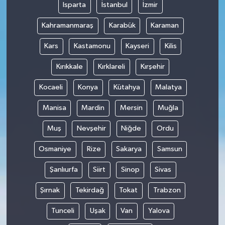
Isparta
İstanbul
İzmir
Kahramanmaraş
Karabük
Karaman
Kars
Kastamonu
Kayseri
Kilis
Kırıkkale
Kırklareli
Kırşehir
Kocaeli
Konya
Kütahya
Malatya
Manisa
Mardin
Mersin
Muğla
Muş
Nevşehir
Niğde
Ordu
Osmaniye
Rize
Sakarya
Samsun
Şanlıurfa
Siirt
Sinop
Sivas
Şırnak
Tekirdağ
Tokat
Trabzon
Tunceli
Uşak
Van
Yalova