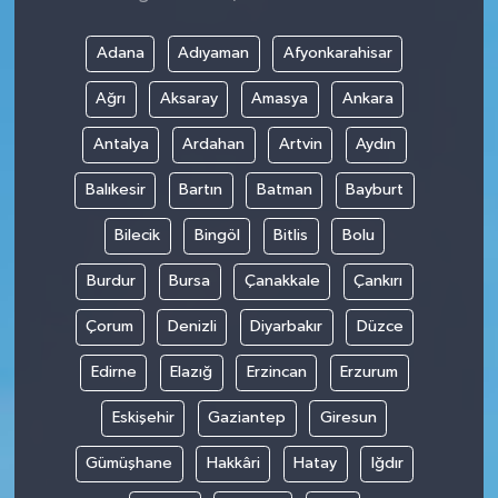
Adana
Adıyaman
Afyonkarahisar
Ağrı
Aksaray
Amasya
Ankara
Antalya
Ardahan
Artvin
Aydın
Balıkesir
Bartın
Batman
Bayburt
Bilecik
Bingöl
Bitlis
Bolu
Burdur
Bursa
Çanakkale
Çankırı
Çorum
Denizli
Diyarbakır
Düzce
Edirne
Elazığ
Erzincan
Erzurum
Eskişehir
Gaziantep
Giresun
Gümüşhane
Hakkâri
Hatay
Iğdır