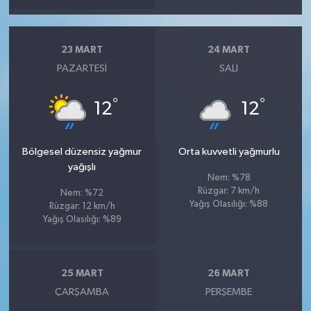
23 MART
24 MART
PAZARTESI
SALI
°
°
12
12
Bölgesel düzensiz yağmur
Orta kuvvetli yağmurlu
yağışlı
Nem: %78
Rüzgar: 7 km/h
Nem: %72
Yağış Olasılığı: %88
Rüzgar: 12 km/h
Yağış Olasılığı: %89
25 MART
26 MART
ÇARŞAMBA
PERŞEMBE