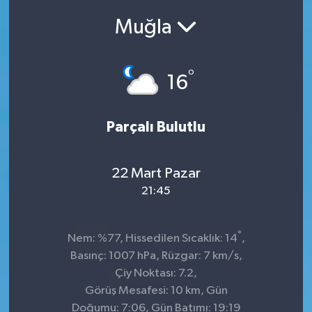
Muğla
SEKTÖR
ŞİRKET PANO
°
16
SÖYLEŞİ
Parçalı Bulutlu
ÜLKE
YAŞAM
22 Mart Pazar
21:45
°
Nem: %77, Hissedilen Sıcaklık: 14
,
Basınç: 1007 hPa, Rüzgar: 7 km/s,
Çiy Noktası: 7.2,
Görüş Mesafesi: 10 km, Gün
Doğumu: 7:06, Gün Batımı: 19:19