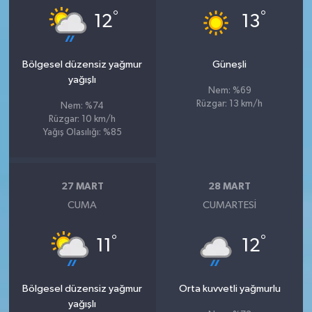
°
°
12
13
Bölgesel düzensiz yağmur
Güneşli
yağışlı
Nem: %69
Rüzgar: 13 km/h
Nem: %74
Rüzgar: 10 km/h
Yağış Olasılığı: %85
27 MART
28 MART
CUMA
CUMARTESI
°
°
11
12
Bölgesel düzensiz yağmur
Orta kuvvetli yağmurlu
yağışlı