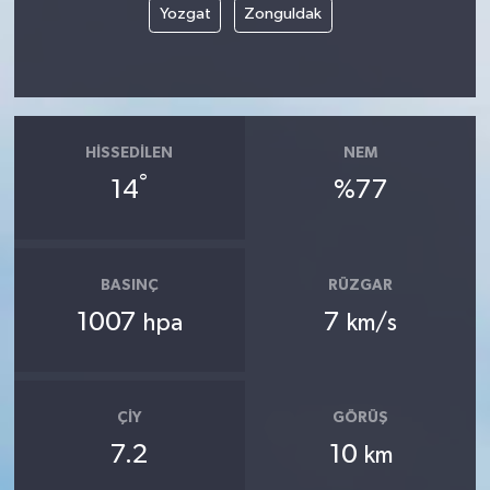
Yozgat
Zonguldak
HISSEDILEN
NEM
°
14
%77
BASINÇ
RÜZGAR
1007
7
hpa
km/s
ÇIY
GÖRÜŞ
7.2
10
km