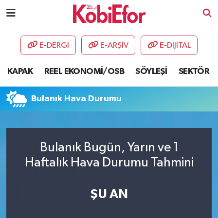
AKADEMİ
E-DERGİ
E-ARŞİV
E-DİJİTAL
BİLİŞİM PANO
KAPAK
REEL EKONOMİ/OSB
SÖYLEŞİ
SEKTÖR
DESTEK-TEŞVİK
Bulanık Hava Durumu
ETKİNLİK
GÜNCEL
Bulanık Bugün, Yarın ve 1
Haftalık Hava Durumu Tahmini
HABERLER
KAPAK
ŞU AN
OSB