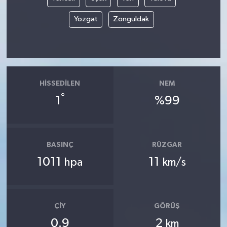
Yozgat
Zonguldak
HISSEDILEN
NEM
°
1
%99
BASINÇ
RÜZGAR
1011
11
hpa
km/s
ÇIY
GÖRÜŞ
0.9
2
km