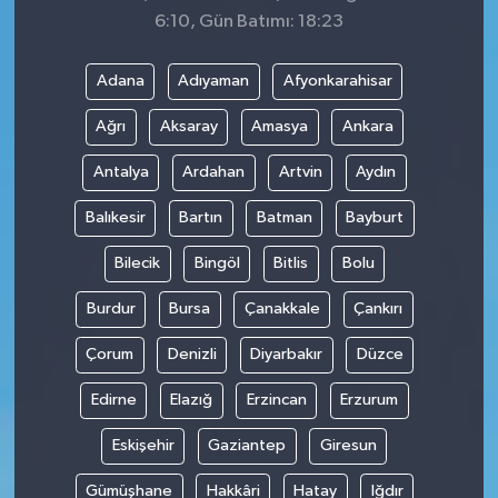
6:10, Gün Batımı: 18:23
Adana
Adıyaman
Afyonkarahisar
Ağrı
Aksaray
Amasya
Ankara
Antalya
Ardahan
Artvin
Aydın
Balıkesir
Bartın
Batman
Bayburt
Bilecik
Bingöl
Bitlis
Bolu
Burdur
Bursa
Çanakkale
Çankırı
Çorum
Denizli
Diyarbakır
Düzce
Edirne
Elazığ
Erzincan
Erzurum
Eskişehir
Gaziantep
Giresun
Gümüşhane
Hakkâri
Hatay
Iğdır