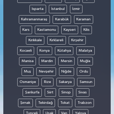
Isparta
İstanbul
İzmir
Kahramanmaraş
Karabük
Karaman
Kars
Kastamonu
Kayseri
Kilis
Kırıkkale
Kırklareli
Kırşehir
Kocaeli
Konya
Kütahya
Malatya
Manisa
Mardin
Mersin
Muğla
Muş
Nevşehir
Niğde
Ordu
Osmaniye
Rize
Sakarya
Samsun
Şanlıurfa
Siirt
Sinop
Sivas
Şırnak
Tekirdağ
Tokat
Trabzon
Tunceli
Uşak
Van
Yalova