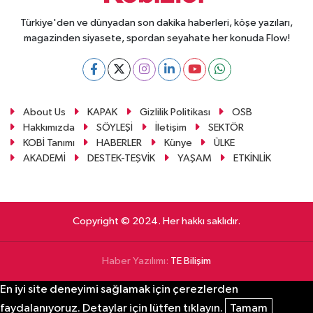
Türkiye'den ve dünyadan son dakika haberleri, köşe yazıları,
magazinden siyasete, spordan seyahate her konuda Flow!
About Us
KAPAK
Gizlilik Politikası
OSB
Hakkımızda
SÖYLEŞİ
İletişim
SEKTÖR
KOBİ Tanımı
HABERLER
Künye
ÜLKE
AKADEMİ
DESTEK-TEŞVİK
YAŞAM
ETKİNLİK
Copyright © 2024. Her hakkı saklıdır.
Haber Yazılımı:
TE Bilişim
En iyi site deneyimi sağlamak için çerezlerden
faydalanıyoruz. Detaylar için lütfen tıklayın.
Tamam