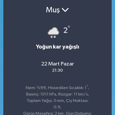
Muş
SEKTÖR
ŞİRKET PANO
°
2
SÖYLEŞİ
Yoğun kar yağışlı
ÜLKE
YAŞAM
22 Mart Pazar
21:30
°
Nem: %99, Hissedilen Sıcaklık: 1
,
Basınç: 1011 hPa, Rüzgar: 11 km/s,
Toplam Yağış: 3 mm, Çiy Noktası:
0.9,
Görüş Mesafesi: 2 km, Gün Doğumu: