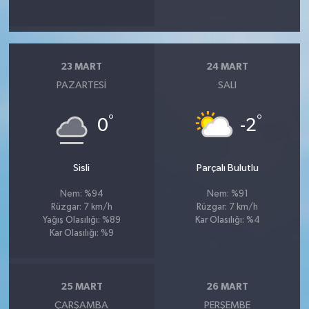
23 MART
24 MART
PAZARTESI
SALI
°
°
0
-2
Sisli
Parçalı Bulutlu
Nem: %94
Nem: %91
Rüzgar: 7 km/h
Rüzgar: 7 km/h
Yağış Olasılığı: %89
Kar Olasılığı: %4
Kar Olasılığı: %9
25 MART
26 MART
ÇARŞAMBA
PERŞEMBE