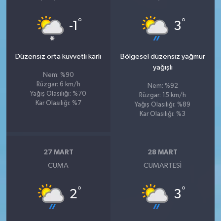
°
°
-1
3
Düzensiz orta kuvvetli karlı
Bölgesel düzensiz yağmur
yağışlı
Nem: %90
Rüzgar: 6 km/h
Nem: %92
Yağış Olasılığı: %70
Rüzgar: 15 km/h
Kar Olasılığı: %7
Yağış Olasılığı: %89
Kar Olasılığı: %3
27 MART
28 MART
CUMA
CUMARTESI
°
°
2
3