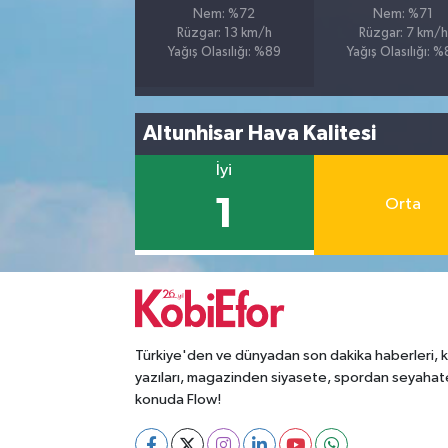
Nem: %72
Nem: %71
Rüzgar: 13 km/h
Rüzgar: 7 km/h
Yağış Olasılığı: %89
Yağış Olasılığı: 
Altunhisar Hava Kalitesi
İyi
1
Orta
Türkiye'den ve dünyadan son dakika haberleri, 
yazıları, magazinden siyasete, spordan seyahat
konuda Flow!