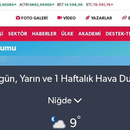
1,60380
6862,09000
14.598,00
79.591,74
ALTIN
BİST
BTC
FOTO GALERİ
VİDEO
YAZARLAR
Şİ
SEKTÖR
HABERLER
ÜLKE
AKADEMİ
DESTEK-T
rumu
gün, Yarın ve 1 Haftalık Hava 
Niğde
°
9