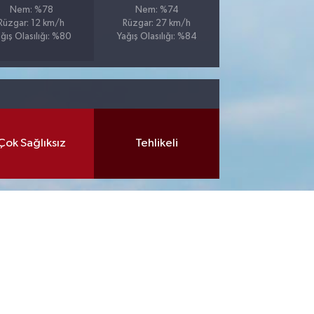
Nem: %78
Nem: %74
Rüzgar: 12 km/h
Rüzgar: 27 km/h
ğış Olasılığı: %80
Yağış Olasılığı: %84
Çok Sağlıksız
Tehlikeli