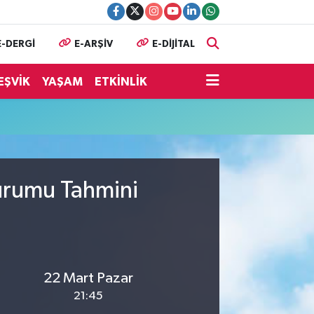
E-DERGİ
E-ARŞİV
E-DİJİTAL
EŞVİK
YAŞAM
ETKİNLİK
Durumu Tahmini
22 Mart Pazar
21:45