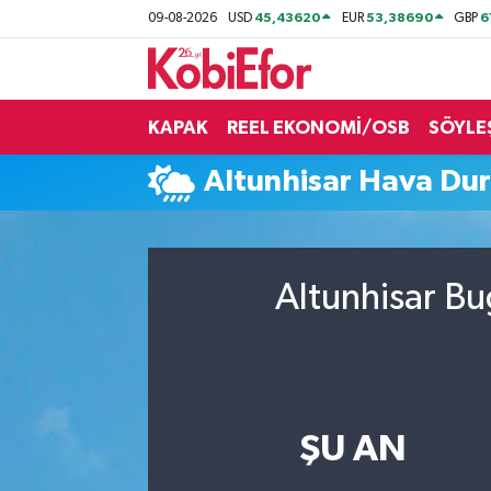
45,43620
53,38690
6
09-08-2026
USD
EUR
GBP
AKADEMİ
KAPAK
REEL EKONOMİ/OSB
SÖYLE
BİLİŞİM PANO
Altunhisar Hava Du
DESTEK-TEŞVİK
ETKİNLİK
Altunhisar Bu
GÜNCEL
HABERLER
KAPAK
ŞU AN
OSB