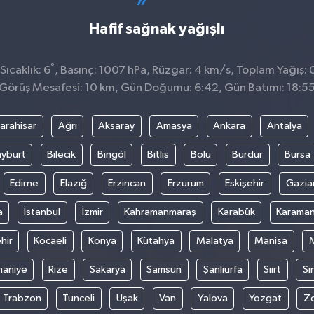
Hafif sağnak yağışlı
°
ıcaklık: 6
, Basınç: 1007 hPa, Rüzgar: 4 km/s, Toplam Yağış: 
Görüş Mesafesi: 10 km, Gün Doğumu: 6:42, Gün Batımı: 18:5
arahisar
Ağrı
Aksaray
Amasya
Ankara
Antalya
yburt
Bilecik
Bingöl
Bitlis
Bolu
Burdur
Bursa
Edirne
Elazığ
Erzincan
Erzurum
Eskişehir
Gazia
a
İstanbul
İzmir
Kahramanmaraş
Karabük
Karama
hir
Kocaeli
Konya
Kütahya
Malatya
Manisa
aniye
Rize
Sakarya
Samsun
Şanlıurfa
Siirt
Si
Trabzon
Tunceli
Uşak
Van
Yalova
Yozgat
Z