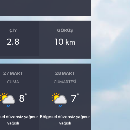
ÇIY
GÖRÜŞ
2.8
10
km
27 MART
28 MART
CUMA
CUMARTESI
°
°
8
7
sel düzensiz yağmur
Bölgesel düzensiz yağmur
yağışlı
yağışlı