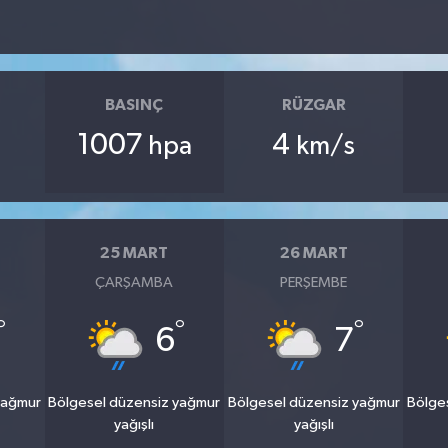
BASINÇ
RÜZGAR
1007
4
hpa
km/s
25 MART
26 MART
ÇARŞAMBA
PERŞEMBE
°
°
°
6
7
yağmur
Bölgesel düzensiz yağmur
Bölgesel düzensiz yağmur
Bölge
yağışlı
yağışlı