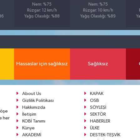
Nem: %75
Nem: %75
Rüzgar: 12 km/h
Rüzgar: 10 km/h
%86
Yağış Olasılığı: %88
Yağış Olasılığı: %89
Ya
Hassaslar için sağlıksız
Sağlıksız
About Us
KAPAK
Gizlilik Politikası
OSB
Hakkımızda
SÖYLEŞİ
köşe
İletişim
SEKTÖR
e her
KOBİ Tanımı
HABERLER
Künye
ÜLKE
AKADEMİ
DESTEK-TEŞVİK