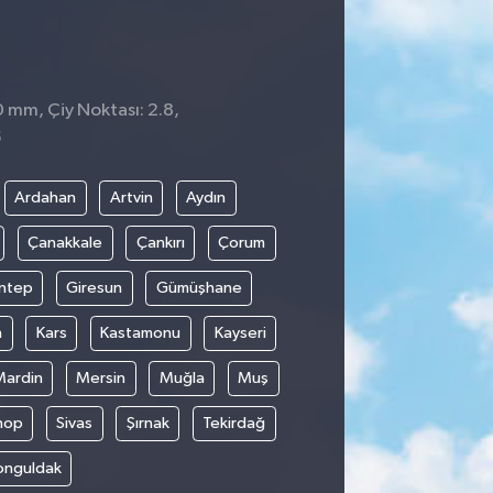
0 mm, Çiy Noktası: 2.8,
5
Ardahan
Artvin
Aydın
Çanakkale
Çankırı
Çorum
ntep
Giresun
Gümüşhane
n
Kars
Kastamonu
Kayseri
Mardin
Mersin
Muğla
Muş
nop
Sivas
Şırnak
Tekirdağ
onguldak