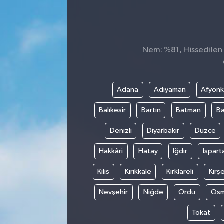
SEKTÖR
ŞİRKET PANO
Nem: %81, Hissedilen S
SÖYLEŞİ
Adana
Adıyaman
Afyonk
ÜLKE
Balıkesir
Bartın
Batman
Ba
YAŞAM
Denizli
Diyarbakır
Düzce
Hakkâri
Hatay
Iğdır
Ispart
Kilis
Kırıkkale
Kırklareli
Kırşe
Nevşehir
Niğde
Ordu
Osm
Tokat