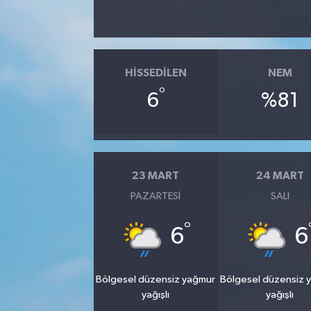
HISSEDILEN
NEM
°
6
%81
23 MART
24 MART
PAZARTESI
SALI
°
6
6
Bölgesel düzensiz yağmur
Bölgesel düzensiz 
yağışlı
yağışlı