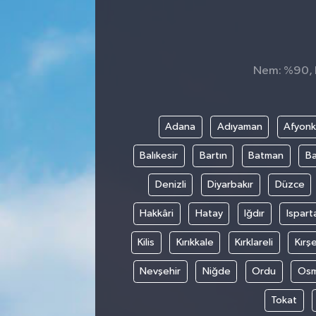
SEKTÖR
ŞİRKET PANO
Nem: %90, H
SÖYLEŞİ
Adana
Adıyaman
Afyonk
ÜLKE
Balıkesir
Bartın
Batman
Ba
YAŞAM
Denizli
Diyarbakır
Düzce
Hakkâri
Hatay
Iğdır
Ispart
Kilis
Kırıkkale
Kırklareli
Kırşe
Nevşehir
Niğde
Ordu
Osm
Tokat