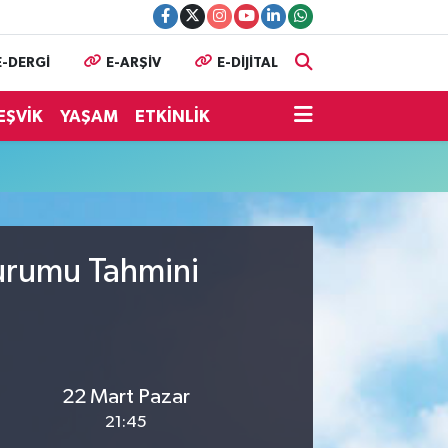
E-DERGİ
E-ARŞİV
E-DİJİTAL
EŞVİK
YAŞAM
ETKİNLİK
Durumu Tahmini
22 Mart Pazar
21:45