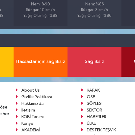
Nem: %90
Nem: %86
h
Rüzgar: 10 km/h
Rüzgar: 8 km/h
%89
Yağış Olasılığı: %89
Yağış Olasılığı: %86
Hassaslar için sağlıksız
Sağlıksız
About Us
KAPAK
Gizlilik Politikası
OSB
Hakkımızda
SÖYLEŞİ
köşe
İletişim
SEKTÖR
e her
KOBİ Tanımı
HABERLER
Künye
ÜLKE
AKADEMİ
DESTEK-TEŞVİK