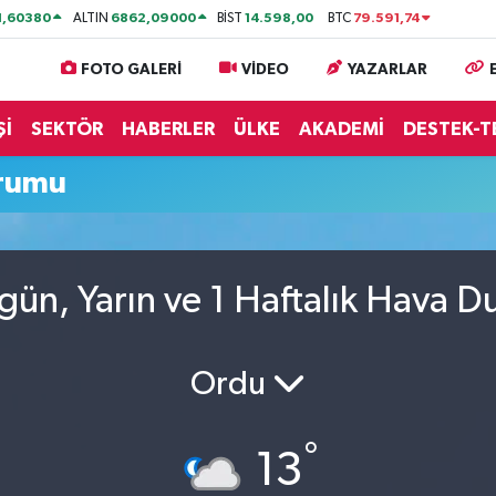
1,60380
6862,09000
14.598,00
79.591,74
ALTIN
BİST
BTC
FOTO GALERİ
VİDEO
YAZARLAR
Şİ
SEKTÖR
HABERLER
ÜLKE
AKADEMİ
DESTEK-T
urumu
gün, Yarın ve 1 Haftalık Hava 
Ordu
°
13