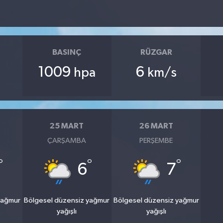
BASINÇ
RÜZGAR
1009
6
hpa
km/s
25 MART
26 MART
ÇARŞAMBA
PERŞEMBE
°
°
°
6
7
yağmur
Bölgesel düzensiz yağmur
Bölgesel düzensiz yağmur
yağışlı
yağışlı