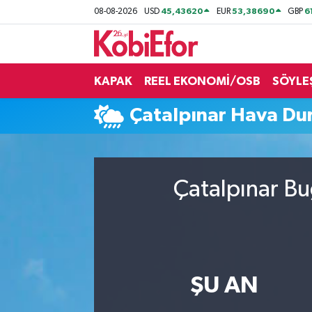
45,43620
53,38690
6
08-08-2026
USD
EUR
GBP
AKADEMİ
KAPAK
REEL EKONOMİ/OSB
SÖYLE
BİLİŞİM PANO
Çatalpınar Hava D
DESTEK-TEŞVİK
ETKİNLİK
Çatalpınar Bu
GÜNCEL
HABERLER
KAPAK
ŞU AN
OSB