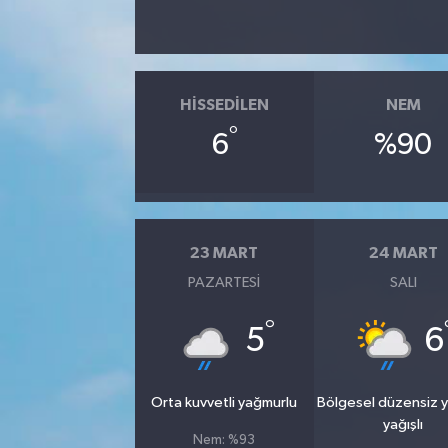
HISSEDILEN
NEM
°
6
%90
23 MART
24 MART
PAZARTESI
SALI
°
5
6
Orta kuvvetli yağmurlu
Bölgesel düzensiz 
yağışlı
Nem: %93