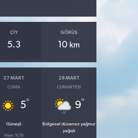
ÇIY
GÖRÜŞ
5.3
10
km
27 MART
28 MART
CUMA
CUMARTESI
°
°
5
9
Güneşli
Bölgesel düzensiz yağmur
yağışlı
Nem: %78