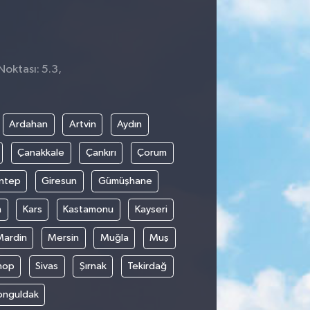
Noktası: 5.3,
4
Ardahan
Artvin
Aydın
Çanakkale
Çankırı
Çorum
ntep
Giresun
Gümüşhane
n
Kars
Kastamonu
Kayseri
Mardin
Mersin
Muğla
Muş
nop
Sivas
Şırnak
Tekirdağ
onguldak