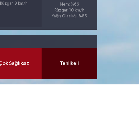
Rüzgar: 9 km/h
Nem: %66
Rüzgar: 10 km/h
Yağış Olasılığı: %85
Çok Sağlıksız
Tehlikeli