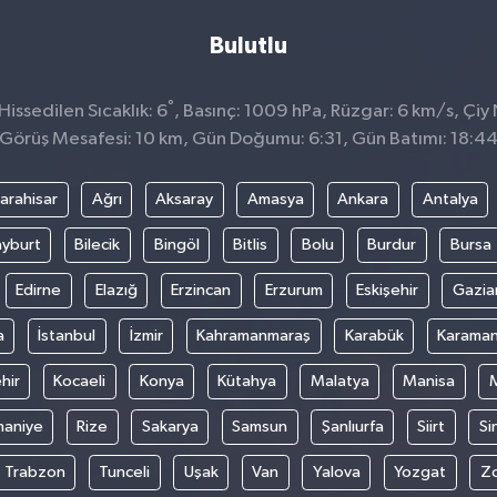
Bulutlu
°
issedilen Sıcaklık: 6
, Basınç: 1009 hPa, Rüzgar: 6 km/s, Çiy 
Görüş Mesafesi: 10 km, Gün Doğumu: 6:31, Gün Batımı: 18:4
arahisar
Ağrı
Aksaray
Amasya
Ankara
Antalya
yburt
Bilecik
Bingöl
Bitlis
Bolu
Burdur
Bursa
Edirne
Elazığ
Erzincan
Erzurum
Eskişehir
Gazia
a
İstanbul
İzmir
Kahramanmaraş
Karabük
Karama
hir
Kocaeli
Konya
Kütahya
Malatya
Manisa
aniye
Rize
Sakarya
Samsun
Şanlıurfa
Siirt
Si
Trabzon
Tunceli
Uşak
Van
Yalova
Yozgat
Z