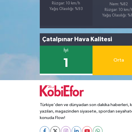
Rüzgar: 10 km/h
Nem: %82
Yağış Olasılığı: %93
Rüzgar: 10 km/
Yağış Olasılığı: 
Çatalpınar Hava Kalitesi
İyi
1
Orta
Türkiye'den ve dünyadan son dakika haberleri, 
yazıları, magazinden siyasete, spordan seyahat
konuda Flow!