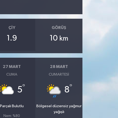
ÇIY
GÖRÜŞ
1.9
10
km
27 MART
28 MART
CUMA
CUMARTESI
°
°
5
8
Parçalı Bulutlu
Bölgesel düzensiz yağmur
yağışlı
Nem: %80