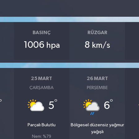
BASINÇ
RÜZGAR
1006
8
hpa
km/s
25 MART
26 MART
ÇARŞAMBA
PERŞEMBE
°
°
°
5
6
u
Parçalı Bulutlu
Bölgesel düzensiz yağmur
yağışlı
Nem: %79