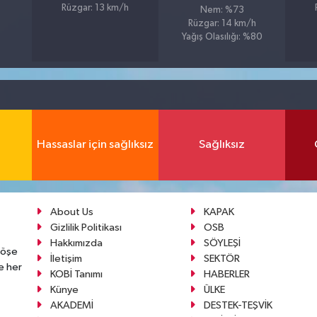
Rüzgar: 13 km/h
Nem: %73
Rüzgar: 14 km/h
Yağış Olasılığı: %80
Hassaslar için sağlıksız
Sağlıksız
About Us
KAPAK
Gizlilik Politikası
OSB
Hakkımızda
SÖYLEŞİ
köşe
İletişim
SEKTÖR
e her
KOBİ Tanımı
HABERLER
Künye
ÜLKE
AKADEMİ
DESTEK-TEŞVİK