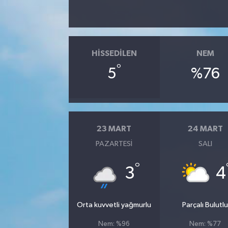
HISSEDILEN
NEM
°
5
%76
23 MART
24 MART
PAZARTESI
SALI
°
3
4
Orta kuvvetli yağmurlu
Parçalı Bulutl
Nem: %96
Nem: %77