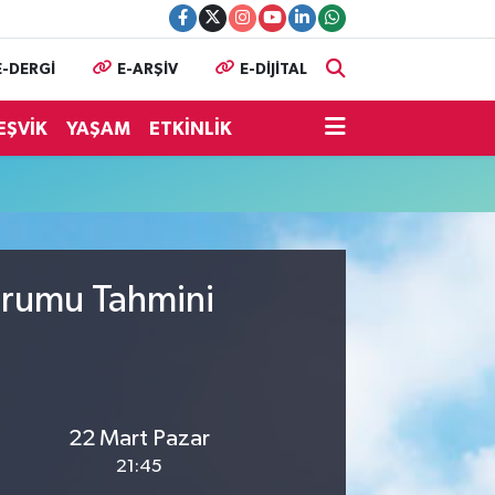
E-DERGİ
E-ARŞİV
E-DİJİTAL
EŞVİK
YAŞAM
ETKİNLİK
urumu Tahmini
22 Mart Pazar
21:45