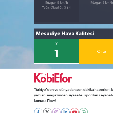
Rüzgar: 9 km/h
Rüzgar: 9 km/h
Yağış Olasılığı: %94
Mesudiye Hava Kalitesi
İyi
1
Orta
Türkiye'den ve dünyadan son dakika haberleri, 
yazıları, magazinden siyasete, spordan seyahat
konuda Flow!