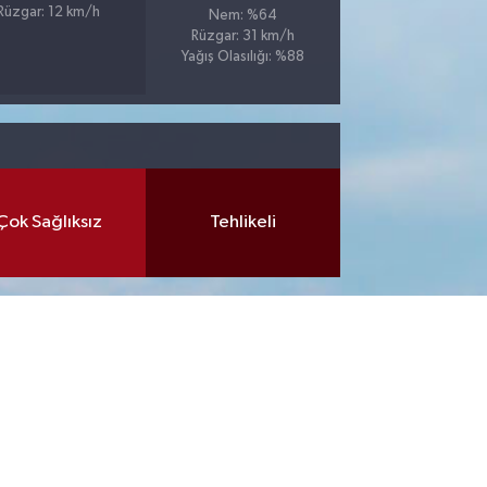
Rüzgar: 12 km/h
Nem: %64
Rüzgar: 31 km/h
Yağış Olasılığı: %88
Çok Sağlıksız
Tehlikeli