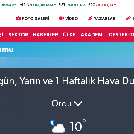
1,60380
6862,09000
14.598,00
79.591,74
ALTIN
BİST
BTC
FOTO GALERİ
VİDEO
YAZARLAR
Şİ
SEKTÖR
HABERLER
ÜLKE
AKADEMİ
DESTEK-T
rumu
ün, Yarın ve 1 Haftalık Hava D
Ordu
°
10