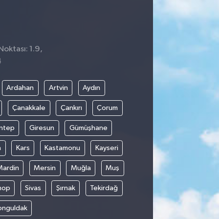
Noktası: 1.9,
4
Ardahan
Artvin
Aydın
Çanakkale
Çankırı
Çorum
ntep
Giresun
Gümüşhane
n
Kars
Kastamonu
Kayseri
Mardin
Mersin
Muğla
Muş
nop
Sivas
Şırnak
Tekirdağ
onguldak