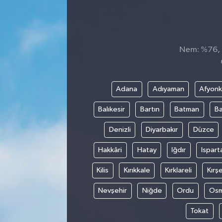
SEKTÖR
ŞİRKET PANO
Nem: %76, H
SÖYLEŞİ
Adana
Adıyaman
Afyonk
ÜLKE
Balıkesir
Bartın
Batman
Ba
YAŞAM
Denizli
Diyarbakır
Düzce
Hakkâri
Hatay
Iğdır
Ispart
Kilis
Kırıkkale
Kırklareli
Kırşe
Nevşehir
Niğde
Ordu
Osm
Tokat