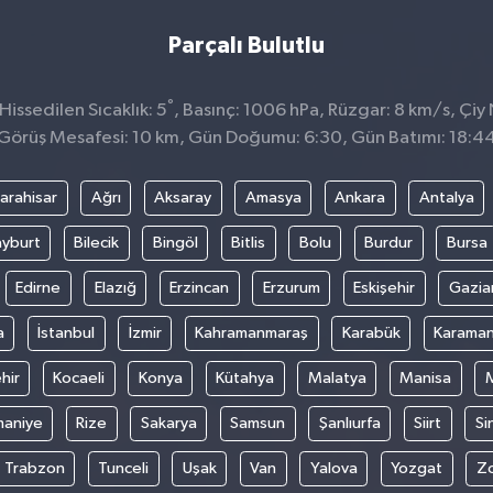
Parçalı Bulutlu
°
issedilen Sıcaklık: 5
, Basınç: 1006 hPa, Rüzgar: 8 km/s, Çiy 
Görüş Mesafesi: 10 km, Gün Doğumu: 6:30, Gün Batımı: 18:4
arahisar
Ağrı
Aksaray
Amasya
Ankara
Antalya
yburt
Bilecik
Bingöl
Bitlis
Bolu
Burdur
Bursa
Edirne
Elazığ
Erzincan
Erzurum
Eskişehir
Gazia
a
İstanbul
İzmir
Kahramanmaraş
Karabük
Karama
hir
Kocaeli
Konya
Kütahya
Malatya
Manisa
aniye
Rize
Sakarya
Samsun
Şanlıurfa
Siirt
Si
Trabzon
Tunceli
Uşak
Van
Yalova
Yozgat
Z