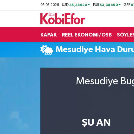
45,43620
53,38690
6
08-08-2026
USD
EUR
GBP
AKADEMİ
KAPAK
REEL EKONOMİ/OSB
SÖYLE
BİLİŞİM PANO
Mesudiye Hava Du
DESTEK-TEŞVİK
ETKİNLİK
Mesudiye Bug
GÜNCEL
HABERLER
KAPAK
ŞU AN
OSB