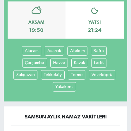
AKŞAM
YATSI
19:50
21:24
Alaçam
Asarcık
Atakum
Bafra
Çarşamba
Havza
Kavak
Ladik
Salıpazarı
Tekkeköy
Terme
Vezirköprü
Yakakent
SAMSUN AYLIK NAMAZ VAKITLERI