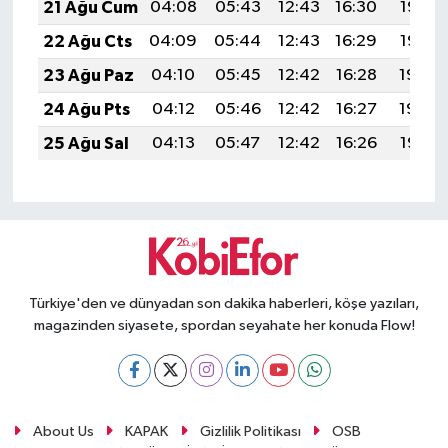
21 Ağu Cum
04:08
05:43
12:43
16:30
19:33
22 Ağu Cts
04:09
05:44
12:43
16:29
19:32
23 Ağu Paz
04:10
05:45
12:42
16:28
19:30
24 Ağu Pts
04:12
05:46
12:42
16:27
19:29
25 Ağu Sal
04:13
05:47
12:42
16:26
19:27
Türkiye'den ve dünyadan son dakika haberleri, köşe yazıları,
magazinden siyasete, spordan seyahate her konuda Flow!
About Us
KAPAK
Gizlilik Politikası
OSB