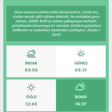
SEKTÖR
Gece namazına (teheccüde) devam ediniz. Çünkü bu,
sizden önceki sâlih zâtların âdetidir. Ve muhakkak gece
namazı, Allâhü Teâlâ’ya mânen yaklaşmaya vesîledir,
ŞİRKET PANO
günahlardan korunmaya bir vâsıtadır, birtakım günahlara
keffârettir ve hastalıkları bedenden uzaklaştırır. (Hadis-i
SÖYLEŞİ
Şerif)
ÜLKE
YAŞAM
İMSAK
GÜNEŞ
03:50
05:31
ÖĞLE
İKINDI
12:45
16:37