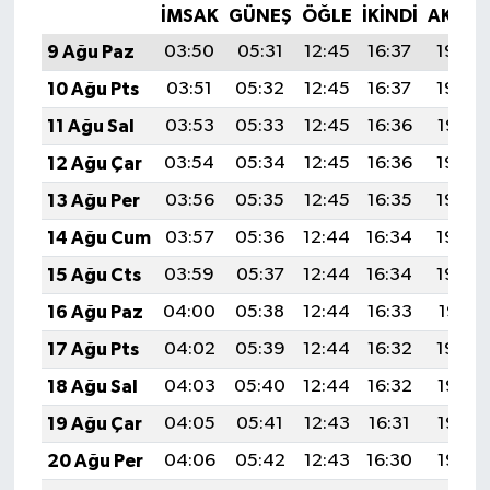
İMSAK
GÜNEŞ
ÖĞLE
İKINDI
AKŞA
9 Ağu Paz
03:50
05:31
12:45
16:37
19:50
10 Ağu Pts
03:51
05:32
12:45
16:37
19:49
11 Ağu Sal
03:53
05:33
12:45
16:36
19:47
12 Ağu Çar
03:54
05:34
12:45
16:36
19:46
13 Ağu Per
03:56
05:35
12:45
16:35
19:45
14 Ağu Cum
03:57
05:36
12:44
16:34
19:43
15 Ağu Cts
03:59
05:37
12:44
16:34
19:42
16 Ağu Paz
04:00
05:38
12:44
16:33
19:41
17 Ağu Pts
04:02
05:39
12:44
16:32
19:39
18 Ağu Sal
04:03
05:40
12:44
16:32
19:38
19 Ağu Çar
04:05
05:41
12:43
16:31
19:36
20 Ağu Per
04:06
05:42
12:43
16:30
19:35