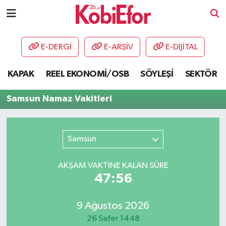
AKADEMİ
E-DERGİ
E-ARŞİV
E-DİJİTAL
BİLİŞİM PANO
KAPAK
REEL EKONOMİ/OSB
SÖYLEŞİ
SEKTÖR
DESTEK-TEŞVİK
Samsun Namaz Vakitleri
ETKİNLİK
Samsun
GÜNCEL
AKŞAM VAKTİNE KALAN SÜRE
HABERLER
47:56
KAPAK
9 Ağustos 2026
OSB
26 Safer 1448