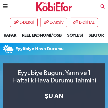
AKADEMİ
E-DERGİ
E-ARŞİV
E-DİJİTAL
BİLİŞİM PANO
KAPAK
REEL EKONOMİ/OSB
SÖYLEŞİ
SEKTÖR
DESTEK-TEŞVİK
Eyyübiye Hava Durumu
ETKİNLİK
GÜNCEL
Eyyübiye Bugün, Yarın ve 1
Haftalık Hava Durumu Tahmini
HABERLER
KAPAK
ŞU AN
OSB