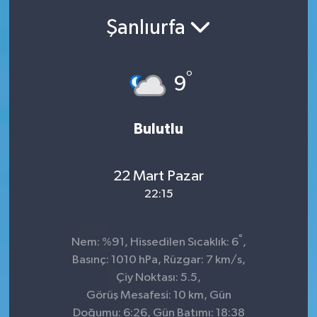
Şanlıurfa
SEKTÖR
ŞİRKET PANO
°
9
SÖYLEŞİ
Bulutlu
ÜLKE
YAŞAM
22 Mart Pazar
22:15
°
Nem: %91, Hissedilen Sıcaklık: 6
,
Basınç: 1010 hPa, Rüzgar: 7 km/s,
Çiy Noktası: 5.5,
Görüş Mesafesi: 10 km, Gün
Doğumu: 6:26, Gün Batımı: 18:38