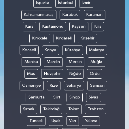
Isparta
İstanbul
İzmir
Kahramanmaraş
Karabük
Karaman
Kars
Kastamonu
Kayseri
Kilis
Kırıkkale
Kırklareli
Kırşehir
Kocaeli
Konya
Kütahya
Malatya
Manisa
Mardin
Mersin
Muğla
Muş
Nevşehir
Niğde
Ordu
Osmaniye
Rize
Sakarya
Samsun
Şanlıurfa
Siirt
Sinop
Sivas
Şırnak
Tekirdağ
Tokat
Trabzon
Tunceli
Uşak
Van
Yalova