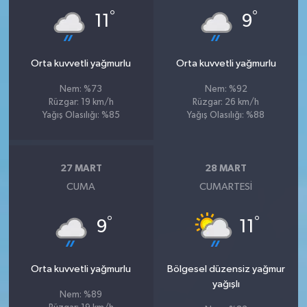
°
°
11
9
Orta kuvvetli yağmurlu
Orta kuvvetli yağmurlu
Nem: %73
Nem: %92
Rüzgar: 19 km/h
Rüzgar: 26 km/h
Yağış Olasılığı: %85
Yağış Olasılığı: %88
27 MART
28 MART
CUMA
CUMARTESI
°
°
9
11
Orta kuvvetli yağmurlu
Bölgesel düzensiz yağmur
yağışlı
Nem: %89