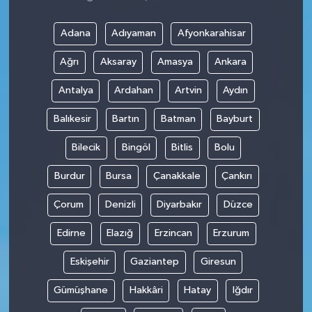
Adana
Adıyaman
Afyonkarahisar
Ağrı
Aksaray
Amasya
Ankara
Antalya
Ardahan
Artvin
Aydın
Balıkesir
Bartın
Batman
Bayburt
Bilecik
Bingöl
Bitlis
Bolu
Burdur
Bursa
Çanakkale
Çankırı
Çorum
Denizli
Diyarbakır
Düzce
Edirne
Elazığ
Erzincan
Erzurum
Eskişehir
Gaziantep
Giresun
Gümüşhane
Hakkâri
Hatay
Iğdır