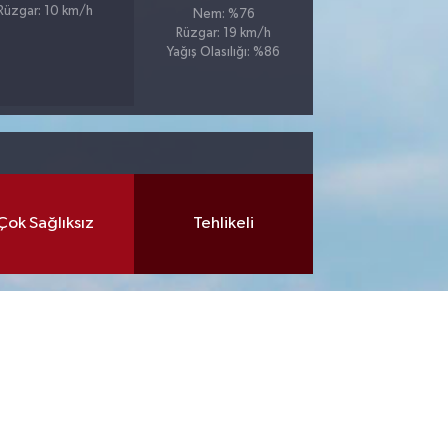
Rüzgar: 10 km/h
Nem: %76
Rüzgar: 19 km/h
Yağış Olasılığı: %86
Çok Sağlıksız
Tehlikeli