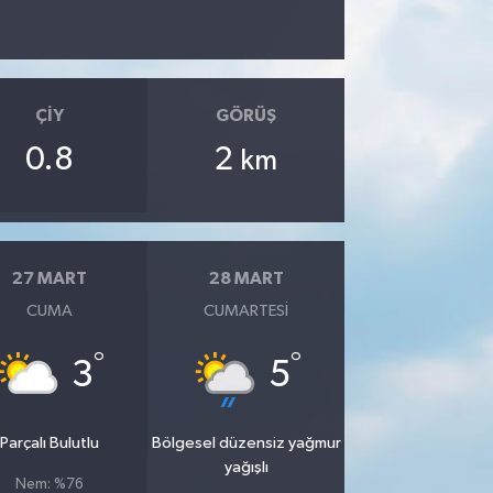
ÇIY
GÖRÜŞ
0.8
2
km
27 MART
28 MART
CUMA
CUMARTESI
°
°
3
5
Parçalı Bulutlu
Bölgesel düzensiz yağmur
yağışlı
Nem: %76