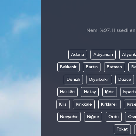
SEKTÖR
ŞİRKET PANO
Nem: %97, Hissedilen S
SÖYLEŞİ
Adana
Adıyaman
Afyonk
ÜLKE
Balıkesir
Bartın
Batman
Ba
YAŞAM
Denizli
Diyarbakır
Düzce
Hakkâri
Hatay
Iğdır
Ispart
Kilis
Kırıkkale
Kırklareli
Kırşe
Nevşehir
Niğde
Ordu
Osm
Tokat