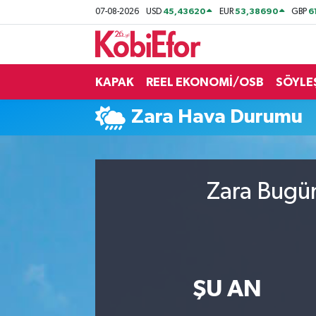
45,43620
53,38690
6
07-08-2026
USD
EUR
GBP
AKADEMİ
KAPAK
REEL EKONOMİ/OSB
SÖYLE
BİLİŞİM PANO
Zara Hava Durumu
DESTEK-TEŞVİK
ETKİNLİK
Zara Bugün
GÜNCEL
HABERLER
KAPAK
ŞU AN
OSB