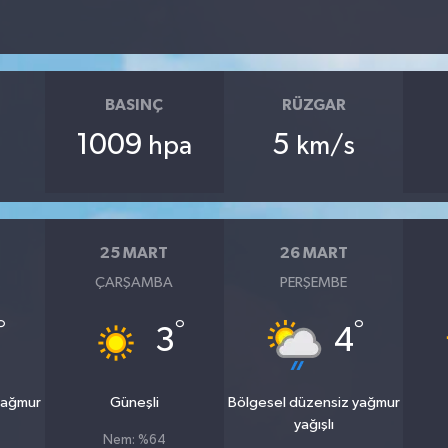
BASINÇ
RÜZGAR
1009
5
hpa
km/s
25 MART
26 MART
ÇARŞAMBA
PERŞEMBE
°
°
°
3
4
yağmur
Güneşli
Bölgesel düzensiz yağmur
yağışlı
Nem: %64