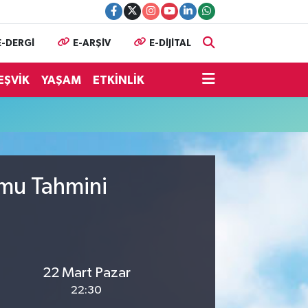
E-DERGİ
E-ARŞİV
E-DİJİTAL
EŞVİK
YAŞAM
ETKİNLİK
umu Tahmini
22 Mart Pazar
22:30