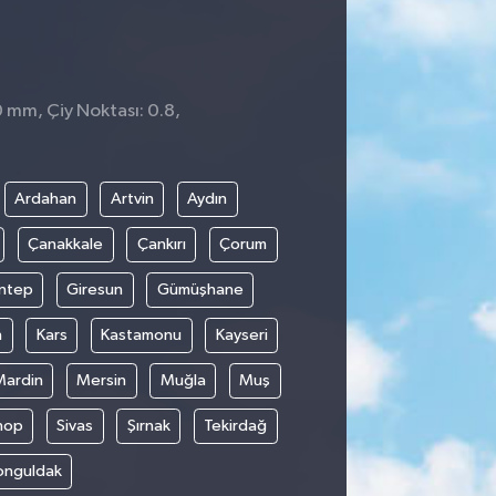
0 mm, Çiy Noktası: 0.8,
Ardahan
Artvin
Aydın
Çanakkale
Çankırı
Çorum
ntep
Giresun
Gümüşhane
n
Kars
Kastamonu
Kayseri
Mardin
Mersin
Muğla
Muş
nop
Sivas
Şırnak
Tekirdağ
onguldak