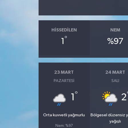
HISSEDILEN
NEM
°
1
%97
23 MART
24 MART
PAZARTESI
SALI
°
1
2
Orta kuvvetli yağmurlu
Bölgesel düzensiz 
yağışlı
Nem: %97