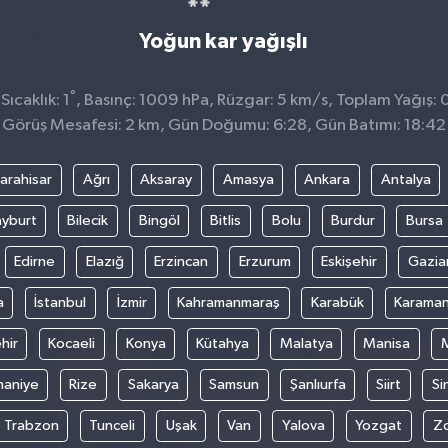
Yoğun kar yağışlı
°
ıcaklık: 1
, Basınç: 1009 hPa, Rüzgar: 5 km/s, Toplam Yağış: 
Görüş Mesafesi: 2 km, Gün Doğumu: 6:28, Gün Batımı: 18:42
arahisar
Ağrı
Aksaray
Amasya
Ankara
Antalya
yburt
Bilecik
Bingöl
Bitlis
Bolu
Burdur
Bursa
Edirne
Elazığ
Erzincan
Erzurum
Eskişehir
Gazia
a
İstanbul
İzmir
Kahramanmaraş
Karabük
Karama
hir
Kocaeli
Konya
Kütahya
Malatya
Manisa
aniye
Rize
Sakarya
Samsun
Şanlıurfa
Siirt
Si
Trabzon
Tunceli
Uşak
Van
Yalova
Yozgat
Z