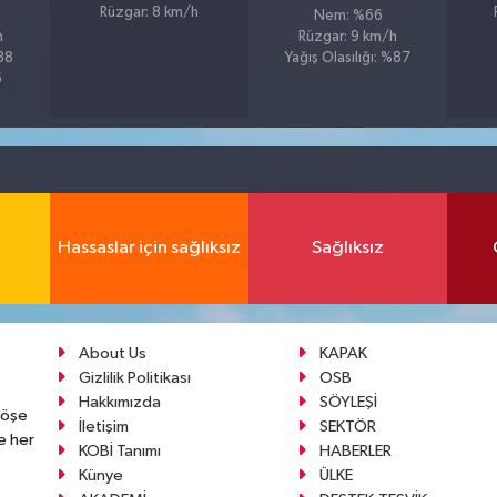
Rüzgar: 8 km/h
Nem: %66
h
Rüzgar: 9 km/h
%88
Yağış Olasılığı: %87
6
Hassaslar için sağlıksız
Sağlıksız
About Us
KAPAK
Gizlilik Politikası
OSB
Hakkımızda
SÖYLEŞİ
köşe
İletişim
SEKTÖR
e her
KOBİ Tanımı
HABERLER
Künye
ÜLKE