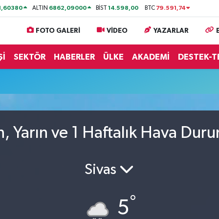
1,60380
6862,09000
14.598,00
79.591,74
ALTIN
BİST
BTC
FOTO GALERİ
VİDEO
YAZARLAR
Şİ
SEKTÖR
HABERLER
ÜLKE
AKADEMİ
DESTEK-T
, Yarın ve 1 Haftalık Hava Dur
Sivas
°
5