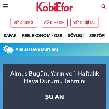
AKADEMİ
E-DERGİ
E-ARŞİV
E-DİJİTAL
BİLİŞİM PANO
KAPAK
REEL EKONOMİ/OSB
SÖYLEŞİ
SEKTÖR
DESTEK-TEŞVİK
Almus Hava Durumu
ETKİNLİK
GÜNCEL
Almus Bugün, Yarın ve 1 Haftalık
Hava Durumu Tahmini
HABERLER
KAPAK
ŞU AN
OSB