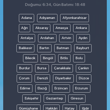
Doğumu: 6:34, Gün Batımı: 18:48
Adana
Adıyaman
Afyonkarahisar
Ağrı
Aksaray
Amasya
Ankara
Antalya
Ardahan
Artvin
Aydın
Balıkesir
Bartın
Batman
Bayburt
Bilecik
Bingöl
Bitlis
Bolu
Burdur
Bursa
Çanakkale
Çankırı
Çorum
Denizli
Diyarbakır
Düzce
Edirne
Elazığ
Erzincan
Erzurum
Eskişehir
Gaziantep
Giresun
Gümüşhane
Hakkâri
Hatay
Iğdır