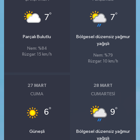
°
°
7
7
Parçalı Bulutlu
Bölgesel düzensiz yağmur
yağışlı
Nem: %84
Rüzgar: 15 km/h
Nem: %79
Rüzgar: 10 km/h
27 MART
28 MART
CUMA
CUMARTESI
°
°
6
9
Güneşli
Bölgesel düzensiz yağmur
yağışlı