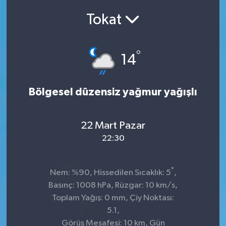
Tokat
SEKTÖR
ŞİRKET PANO
°
14
SÖYLEŞİ
Bölgesel düzensiz yağmur yağışlı
ÜLKE
YAŞAM
22 Mart Pazar
22:30
°
Nem: %90, Hissedilen Sıcaklık: 5
,
Basınç: 1008 hPa, Rüzgar: 10 km/s,
Toplam Yağış: 0 mm, Çiy Noktası:
5.1,
Görüş Mesafesi: 10 km, Gün