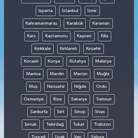
Isparta
İstanbul
İzmir
Kahramanmaraş
Karabük
Karaman
Kars
Kastamonu
Kayseri
Kilis
Kırıkkale
Kırklareli
Kırşehir
Kocaeli
Konya
Kütahya
Malatya
Manisa
Mardin
Mersin
Muğla
Muş
Nevşehir
Niğde
Ordu
Osmaniye
Rize
Sakarya
Samsun
Şanlıurfa
Siirt
Sinop
Sivas
Şırnak
Tekirdağ
Tokat
Trabzon
Tunceli
Uşak
Van
Yalova