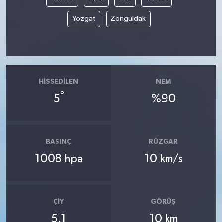
Yozgat
Zonguldak
HISSEDILEN
NEM
°
5
%90
BASINÇ
RÜZGAR
1008
10
hpa
km/s
ÇIY
GÖRÜŞ
5.1
10
km