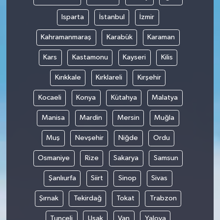
Isparta
İstanbul
İzmir
Kahramanmaraş
Karabük
Karaman
Kars
Kastamonu
Kayseri
Kilis
Kırıkkale
Kırklareli
Kırşehir
Kocaeli
Konya
Kütahya
Malatya
Manisa
Mardin
Mersin
Muğla
Muş
Nevşehir
Niğde
Ordu
Osmaniye
Rize
Sakarya
Samsun
Şanlıurfa
Siirt
Sinop
Sivas
Şırnak
Tekirdağ
Tokat
Trabzon
Tunceli
Uşak
Van
Yalova