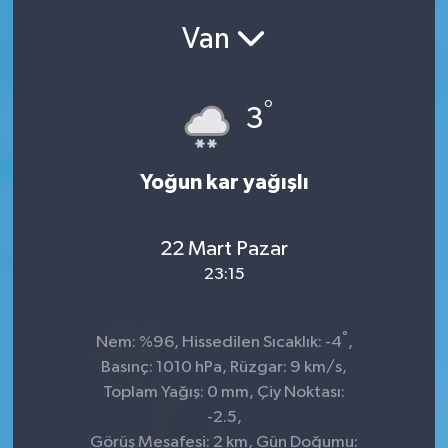
Van
SEKTÖR
ŞİRKET PANO
°
3
SÖYLEŞİ
Yoğun kar yağışlı
ÜLKE
YAŞAM
22 Mart Pazar
23:15
°
Nem: %96, Hissedilen Sıcaklık: -4
,
Basınç: 1010 hPa, Rüzgar: 9 km/s,
Toplam Yağış: 0 mm, Çiy Noktası:
-2.5,
Görüş Mesafesi: 2 km, Gün Doğumu: