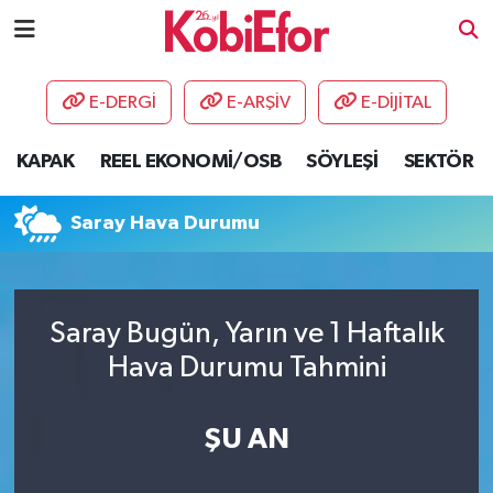
AKADEMİ
E-DERGİ
E-ARŞİV
E-DİJİTAL
BİLİŞİM PANO
KAPAK
REEL EKONOMİ/OSB
SÖYLEŞİ
SEKTÖR
DESTEK-TEŞVİK
Saray Hava Durumu
ETKİNLİK
GÜNCEL
Saray Bugün, Yarın ve 1 Haftalık
Hava Durumu Tahmini
HABERLER
KAPAK
ŞU AN
OSB