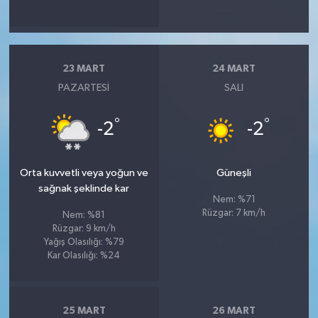
23 MART
24 MART
PAZARTESI
SALI
°
°
-2
-2
Orta kuvvetli veya yoğun ve
Güneşli
sağnak şeklinde kar
Nem: %71
Rüzgar: 7 km/h
Nem: %81
Rüzgar: 9 km/h
Yağış Olasılığı: %79
Kar Olasılığı: %24
25 MART
26 MART