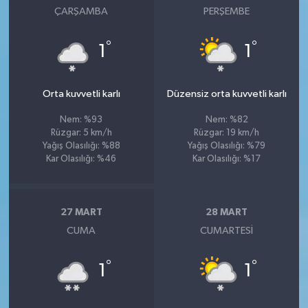
ÇARŞAMBA
PERŞEMBE
°
°
1
1
Orta kuvvetli karlı
Düzensiz orta kuvvetli karlı
Nem: %93
Nem: %82
Rüzgar: 5 km/h
Rüzgar: 19 km/h
Yağış Olasılığı: %88
Yağış Olasılığı: %79
Kar Olasılığı: %46
Kar Olasılığı: %17
27 MART
28 MART
CUMA
CUMARTESI
°
°
1
1