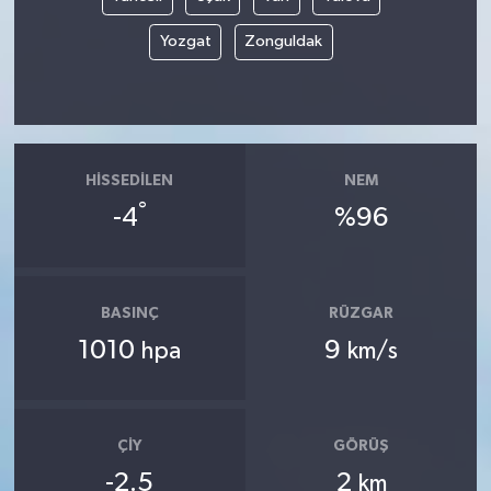
Yozgat
Zonguldak
HISSEDILEN
NEM
°
-4
%96
BASINÇ
RÜZGAR
1010
9
hpa
km/s
ÇIY
GÖRÜŞ
-2.5
2
km