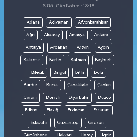
6:05, Gün Batımı: 18:18
Adana
Adıyaman
Afyonkarahisar
Ağrı
Aksaray
Amasya
Ankara
Antalya
Ardahan
Artvin
Aydın
Balıkesir
Bartın
Batman
Bayburt
Bilecik
Bingöl
Bitlis
Bolu
Burdur
Bursa
Çanakkale
Çankırı
Çorum
Denizli
Diyarbakır
Düzce
Edirne
Elazığ
Erzincan
Erzurum
Eskişehir
Gaziantep
Giresun
Gümüşhane
Hakkâri
Hatay
Iğdır