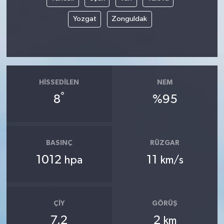
Yozgat
Zonguldak
HISSEDILEN
NEM
°
8
%95
BASINÇ
RÜZGAR
1012
11
hpa
km/s
ÇIY
GÖRÜŞ
7.2
2
km