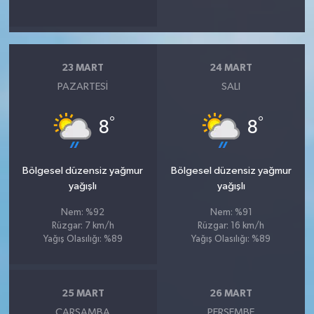
23 MART
24 MART
PAZARTESI
SALI
°
°
8
8
Bölgesel düzensiz yağmur
Bölgesel düzensiz yağmur
yağışlı
yağışlı
Nem: %92
Nem: %91
Rüzgar: 7 km/h
Rüzgar: 16 km/h
Yağış Olasılığı: %89
Yağış Olasılığı: %89
25 MART
26 MART
ÇARŞAMBA
PERŞEMBE