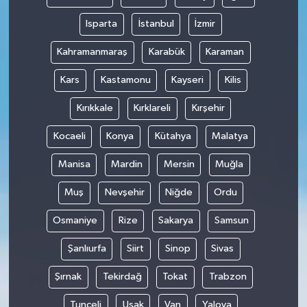
Isparta
İstanbul
İzmir
Kahramanmaraş
Karabük
Karaman
Kars
Kastamonu
Kayseri
Kilis
Kırıkkale
Kırklareli
Kırşehir
Kocaeli
Konya
Kütahya
Malatya
Manisa
Mardin
Mersin
Muğla
Muş
Nevşehir
Niğde
Ordu
Osmaniye
Rize
Sakarya
Samsun
Şanlıurfa
Siirt
Sinop
Sivas
Şırnak
Tekirdağ
Tokat
Trabzon
Tunceli
Uşak
Van
Yalova