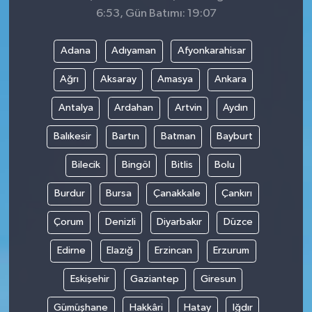
6:53, Gün Batımı: 19:07
Adana
Adıyaman
Afyonkarahisar
Ağrı
Aksaray
Amasya
Ankara
Antalya
Ardahan
Artvin
Aydın
Balıkesir
Bartın
Batman
Bayburt
Bilecik
Bingöl
Bitlis
Bolu
Burdur
Bursa
Çanakkale
Çankırı
Çorum
Denizli
Diyarbakır
Düzce
Edirne
Elazığ
Erzincan
Erzurum
Eskişehir
Gaziantep
Giresun
Gümüşhane
Hakkâri
Hatay
Iğdır