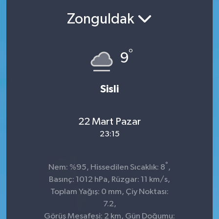
Zonguldak
SEKTÖR
ŞİRKET PANO
°
9
SÖYLEŞİ
Sisli
ÜLKE
YAŞAM
22 Mart Pazar
23:15
°
Nem: %95, Hissedilen Sıcaklık: 8
,
Basınç: 1012 hPa, Rüzgar: 11 km/s,
Toplam Yağış: 0 mm, Çiy Noktası:
7.2,
Görüş Mesafesi: 2 km, Gün Doğumu: