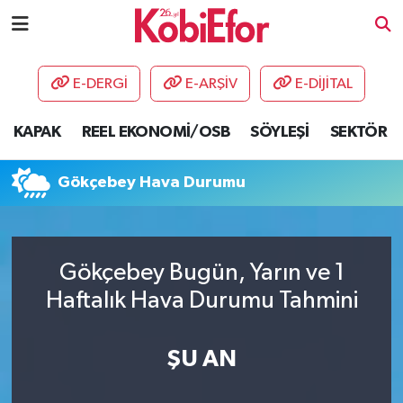
AKADEMİ
E-DERGİ
E-ARŞİV
E-DİJİTAL
BİLİŞİM PANO
KAPAK
REEL EKONOMİ/OSB
SÖYLEŞİ
SEKTÖR
DESTEK-TEŞVİK
Gökçebey Hava Durumu
ETKİNLİK
GÜNCEL
Gökçebey Bugün, Yarın ve 1
Haftalık Hava Durumu Tahmini
HABERLER
KAPAK
ŞU AN
OSB