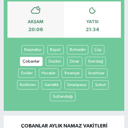
AKŞAM
YATSI
20:06
21:34
Başmakçı
Bayat
Bolvadin
Çay
Çobanlar
Dazkırı
Dinar
Emirdağ
Evciler
Hocalar
İhsaniye
İscehisar
Kızılören
Sandıklı
Sinanpaşa
Şuhut
Sultandağı
ÇOBANLAR AYLIK NAMAZ VAKITLERI