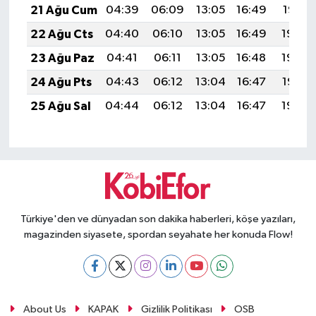
21 Ağu Cum
04:39
06:09
13:05
16:49
19:51
22 Ağu Cts
04:40
06:10
13:05
16:49
19:50
23 Ağu Paz
04:41
06:11
13:05
16:48
19:49
24 Ağu Pts
04:43
06:12
13:04
16:47
19:47
25 Ağu Sal
04:44
06:12
13:04
16:47
19:46
Türkiye'den ve dünyadan son dakika haberleri, köşe yazıları,
magazinden siyasete, spordan seyahate her konuda Flow!
About Us
KAPAK
Gizlilik Politikası
OSB