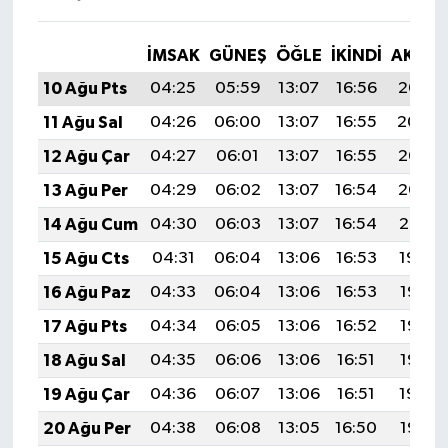
İMSAK
GÜNEŞ
ÖĞLE
İKINDI
AKŞA
10 Ağu Pts
04:25
05:59
13:07
16:56
20:06
11 Ağu Sal
04:26
06:00
13:07
16:55
20:04
12 Ağu Çar
04:27
06:01
13:07
16:55
20:03
13 Ağu Per
04:29
06:02
13:07
16:54
20:02
14 Ağu Cum
04:30
06:03
13:07
16:54
20:01
15 Ağu Cts
04:31
06:04
13:06
16:53
19:59
16 Ağu Paz
04:33
06:04
13:06
16:53
19:58
17 Ağu Pts
04:34
06:05
13:06
16:52
19:57
18 Ağu Sal
04:35
06:06
13:06
16:51
19:56
19 Ağu Çar
04:36
06:07
13:06
16:51
19:54
20 Ağu Per
04:38
06:08
13:05
16:50
19:53