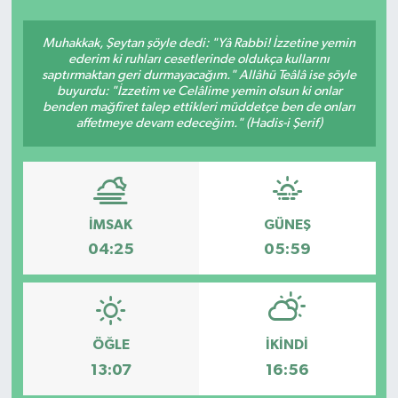
SEKTÖR
Muhakkak, Şeytan şöyle dedi: "Yâ Rabbi! İzzetine yemin
ederim ki ruhları cesetlerinde oldukça kullarını
saptırmaktan geri durmayacağım." Allâhü Teâlâ ise şöyle
ŞİRKET PANO
buyurdu: "İzzetim ve Celâlime yemin olsun ki onlar
benden mağfiret talep ettikleri müddetçe ben de onları
SÖYLEŞİ
affetmeye devam edeceğim." (Hadis-i Şerif)
ÜLKE
YAŞAM
İMSAK
GÜNEŞ
04:25
05:59
ÖĞLE
İKINDI
13:07
16:56