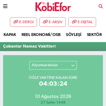
AKADEMİ
E-DERGİ
E-ARŞİV
E-DİJİTAL
BİLİŞİM PANO
KAPAK
REEL EKONOMİ/OSB
SÖYLEŞİ
SEKTÖR
DESTEK-TEŞVİK
Çobanlar Namaz Vakitleri
ETKİNLİK
Afyonkarahisar
GÜNCEL
ÖĞLE VAKTİNE KALAN SÜRE
HABERLER
04:03:24
KAPAK
10 Ağustos 2026
OSB
27 Safer 1448