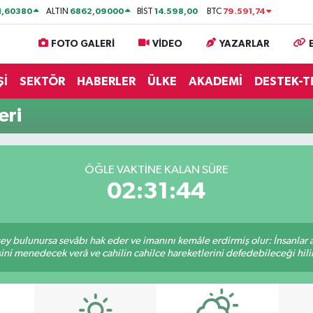
1,60380
6862,09000
14.598,00
79.591,74
ALTIN
BİST
BTC
FOTO GALERİ
VİDEO
YAZARLAR
Şİ
SEKTÖR
HABERLER
ÜLKE
AKADEMİ
DESTEK-T
eri
ÖĞLE VAKTİNE KALAN SÜRE
02:31:44
 şey bulunursa sevâbı hak eder ve imanını kemâle erdirmiş olur: İnsanlar 
ini menedecek verâ ve cahilin cahilce hareketlerini defedebileceği hili