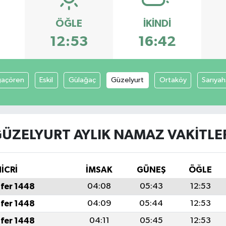
ÖĞLE
İKINDI
3
12:53
16:42
açören
Eskil
Gülağaç
Güzelyurt
Ortaköy
Sarıyah
ÜZELYURT AYLIK NAMAZ VAKITLE
İCRİ
İMSAK
GÜNEŞ
ÖĞLE
fer 1448
04:08
05:43
12:53
fer 1448
04:09
05:44
12:53
fer 1448
04:11
05:45
12:53