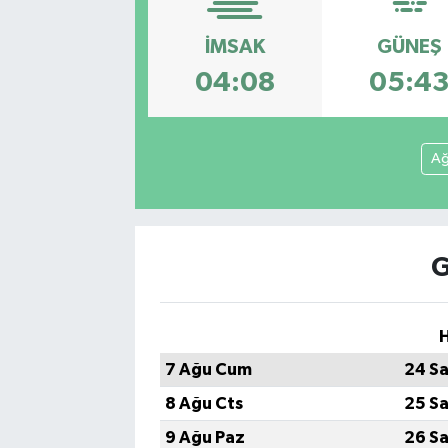
SEKTÖR
İMSAK
GÜNEŞ
04:08
05:4
ŞİRKET PANO
SÖYLEŞİ
Ağ
ÜLKE
YAŞAM
G
H
7 Ağu Cum
24 Sa
8 Ağu Cts
25 Sa
9 Ağu Paz
26 Sa