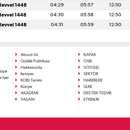
ulevvel 1448
04:29
05:57
12:50
ulevvel 1448
04:30
05:58
12:50
ulevvel 1448
04:31
05:59
12:50
About Us
KAPAK
Gizlilik Politikası
OSB
Hakkımızda
SÖYLEŞİ
köşe
İletişim
SEKTÖR
e her
KOBİ Tanımı
HABERLER
Künye
ÜLKE
AKADEMİ
DESTEK-TEŞVİK
YAŞAM
ETKİNLİK