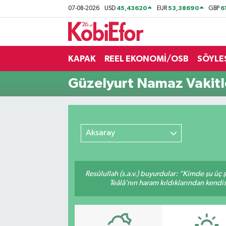
45,43620
53,38690
6
07-08-2026
USD
EUR
GBP
AKADEMİ
KAPAK
REEL EKONOMİ/OSB
SÖYLE
BİLİŞİM PANO
Güzelyurt Namaz Vakitl
DESTEK-TEŞVİK
ETKİNLİK
Aksaray
GÜNCEL
HABERLER
Resûlullah (s.a.v.) buyurdular: “Kimde şu üç
Teâlâ’nın haram kıldıklarından kendis
KAPAK
OSB