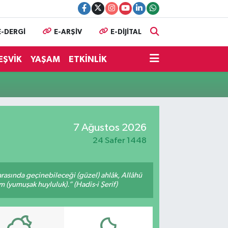
E-DERGİ
E-ARŞİV
E-DİJİTAL
EŞVİK
YAŞAM
ETKİNLİK
7 Ağustos 2026
24 Safer 1448
arasında geçinebileceği (güzel) ahlâk, Allâhü
m (yumuşak huyluluk).” (Hadis-i Şerif)