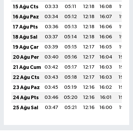
15 Ağu Cts
03:33
05:11
12:18
16:08
19:16
16 Ağu Paz
03:34
05:12
12:18
16:07
19:14
17 Ağu Pts
03:36
05:13
12:18
16:06
19:13
18 Ağu Sal
03:37
05:14
12:18
16:06
19:12
19 Ağu Çar
03:39
05:15
12:17
16:05
19:10
20 Ağu Per
03:40
05:16
12:17
16:04
19:09
21 Ağu Cum
03:42
05:17
12:17
16:03
19:07
22 Ağu Cts
03:43
05:18
12:17
16:03
19:06
23 Ağu Paz
03:45
05:19
12:16
16:02
19:04
24 Ağu Pts
03:46
05:20
12:16
16:01
19:03
25 Ağu Sal
03:47
05:21
12:16
16:00
19:01