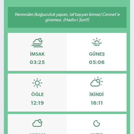
SEKTÖR
Nemmâm (koğuculuk yapan, laf taşıyan kimse) Cennet’e
giremez. (Hadis-i Şerif)
ŞİRKET PANO
SÖYLEŞİ
İMSAK
GÜNEŞ
ÜLKE
03:25
05:06
YAŞAM
ÖĞLE
İKINDI
12:19
16:11