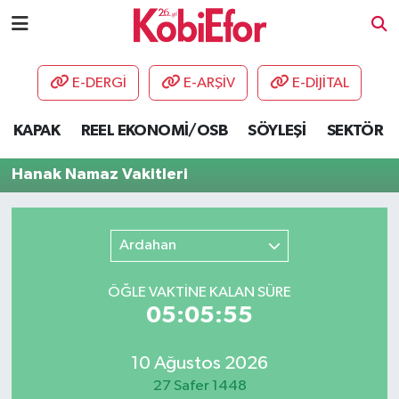
AKADEMİ
E-DERGİ
E-ARŞİV
E-DİJİTAL
BİLİŞİM PANO
KAPAK
REEL EKONOMİ/OSB
SÖYLEŞİ
SEKTÖR
DESTEK-TEŞVİK
Hanak Namaz Vakitleri
ETKİNLİK
Ardahan
GÜNCEL
ÖĞLE VAKTİNE KALAN SÜRE
HABERLER
05:05:55
KAPAK
10 Ağustos 2026
OSB
27 Safer 1448