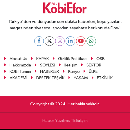
Türkiye'den ve dünyadan son dakika haberleri, köşe yazıları,
magazinden siyasete, spordan seyahate her konuda Flow!
About Us
KAPAK
Gizlilik Politikası
OSB
Hakkımızda
SÖYLEŞİ
İletişim
SEKTÖR
KOBİ Tanımı
HABERLER
Künye
ÜLKE
AKADEMİ
DESTEK-TEŞVİK
YAŞAM
ETKİNLİK
Copyright © 2024. Her hakkı saklıdır.
Haber Yazılımı:
TE Bilişim