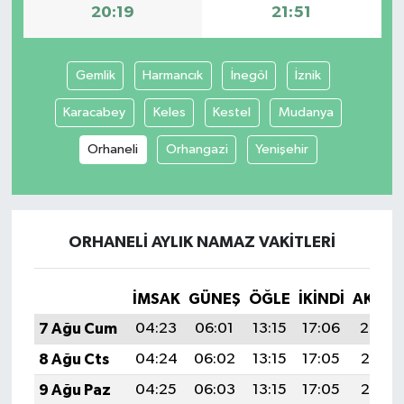
20:19
21:51
Gemlik
Harmancık
İnegöl
İznik
Karacabey
Keles
Kestel
Mudanya
Orhaneli
Orhangazi
Yenişehir
ORHANELI AYLIK NAMAZ VAKITLERI
İMSAK
GÜNEŞ
ÖĞLE
İKINDI
AKŞA
7 Ağu Cum
04:23
06:01
13:15
17:06
20:19
8 Ağu Cts
04:24
06:02
13:15
17:05
20:18
9 Ağu Paz
04:25
06:03
13:15
17:05
20:17