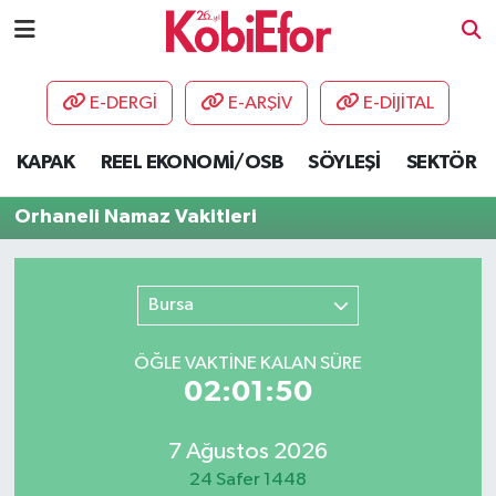
AKADEMİ
E-DERGİ
E-ARŞİV
E-DİJİTAL
BİLİŞİM PANO
KAPAK
REEL EKONOMİ/OSB
SÖYLEŞİ
SEKTÖR
DESTEK-TEŞVİK
Orhaneli Namaz Vakitleri
ETKİNLİK
Bursa
GÜNCEL
ÖĞLE VAKTİNE KALAN SÜRE
HABERLER
02:01:50
KAPAK
7 Ağustos 2026
OSB
24 Safer 1448