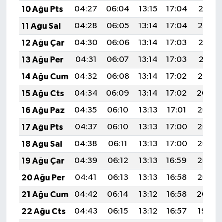
10 Ağu Pts
04:27
06:04
13:15
17:04
20:15
11 Ağu Sal
04:28
06:05
13:14
17:04
20:14
12 Ağu Çar
04:30
06:06
13:14
17:03
20:13
13 Ağu Per
04:31
06:07
13:14
17:03
20:11
14 Ağu Cum
04:32
06:08
13:14
17:02
20:10
15 Ağu Cts
04:34
06:09
13:14
17:02
20:09
16 Ağu Paz
04:35
06:10
13:13
17:01
20:07
17 Ağu Pts
04:37
06:10
13:13
17:00
20:06
18 Ağu Sal
04:38
06:11
13:13
17:00
20:05
19 Ağu Çar
04:39
06:12
13:13
16:59
20:03
20 Ağu Per
04:41
06:13
13:13
16:58
20:02
21 Ağu Cum
04:42
06:14
13:12
16:58
20:00
22 Ağu Cts
04:43
06:15
13:12
16:57
19:59