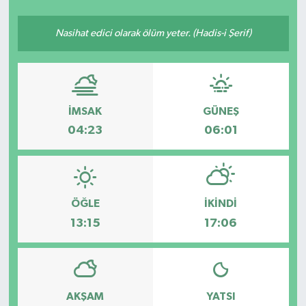
SEKTÖR
Nasihat edici olarak ölüm yeter. (Hadis-i Şerif)
ŞİRKET PANO
SÖYLEŞİ
İMSAK
GÜNEŞ
ÜLKE
04:23
06:01
YAŞAM
ÖĞLE
İKINDI
13:15
17:06
AKŞAM
YATSI