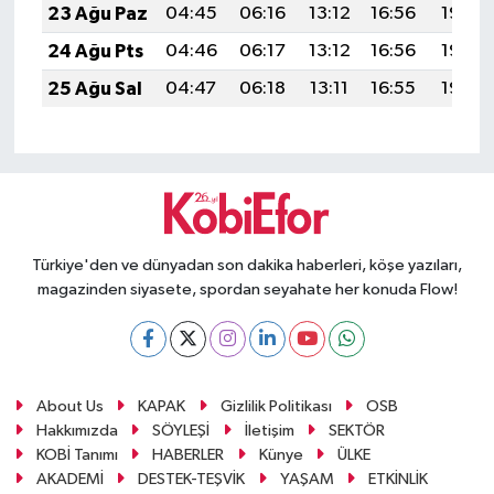
23 Ağu Paz
04:45
06:16
13:12
16:56
19:58
24 Ağu Pts
04:46
06:17
13:12
16:56
19:56
25 Ağu Sal
04:47
06:18
13:11
16:55
19:55
Türkiye'den ve dünyadan son dakika haberleri, köşe yazıları,
magazinden siyasete, spordan seyahate her konuda Flow!
About Us
KAPAK
Gizlilik Politikası
OSB
Hakkımızda
SÖYLEŞİ
İletişim
SEKTÖR
KOBİ Tanımı
HABERLER
Künye
ÜLKE
AKADEMİ
DESTEK-TEŞVİK
YAŞAM
ETKİNLİK