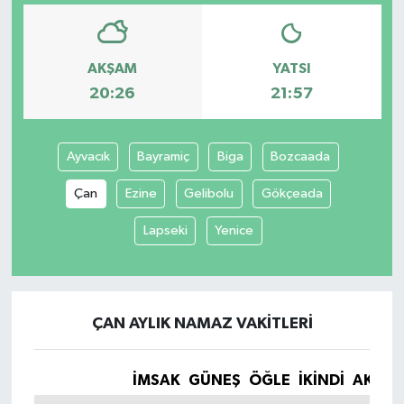
AKŞAM
YATSI
20:26
21:57
Ayvacık
Bayramiç
Biga
Bozcaada
Çan
Ezine
Gelibolu
Gökçeada
Lapseki
Yenice
ÇAN AYLIK NAMAZ VAKITLERI
İMSAK
GÜNEŞ
ÖĞLE
İKINDI
AKŞA