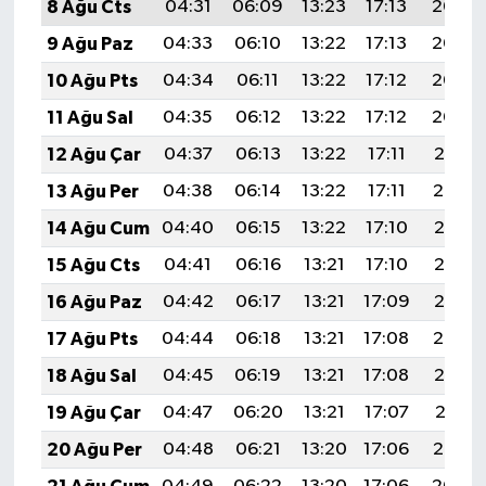
8 Ağu Cts
04:31
06:09
13:23
17:13
20:26
9 Ağu Paz
04:33
06:10
13:22
17:13
20:24
10 Ağu Pts
04:34
06:11
13:22
17:12
20:23
11 Ağu Sal
04:35
06:12
13:22
17:12
20:22
12 Ağu Çar
04:37
06:13
13:22
17:11
20:21
13 Ağu Per
04:38
06:14
13:22
17:11
20:19
14 Ağu Cum
04:40
06:15
13:22
17:10
20:18
15 Ağu Cts
04:41
06:16
13:21
17:10
20:17
16 Ağu Paz
04:42
06:17
13:21
17:09
20:15
17 Ağu Pts
04:44
06:18
13:21
17:08
20:14
18 Ağu Sal
04:45
06:19
13:21
17:08
20:13
19 Ağu Çar
04:47
06:20
13:21
17:07
20:11
20 Ağu Per
04:48
06:21
13:20
17:06
20:10