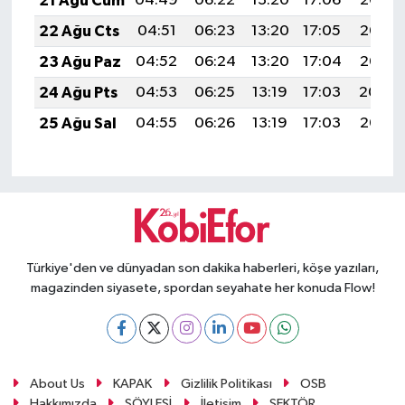
21 Ağu Cum
04:49
06:22
13:20
17:06
20:08
22 Ağu Cts
04:51
06:23
13:20
17:05
20:07
23 Ağu Paz
04:52
06:24
13:20
17:04
20:05
24 Ağu Pts
04:53
06:25
13:19
17:03
20:04
25 Ağu Sal
04:55
06:26
13:19
17:03
20:03
Türkiye'den ve dünyadan son dakika haberleri, köşe yazıları,
magazinden siyasete, spordan seyahate her konuda Flow!
About Us
KAPAK
Gizlilik Politikası
OSB
Hakkımızda
SÖYLEŞİ
İletişim
SEKTÖR