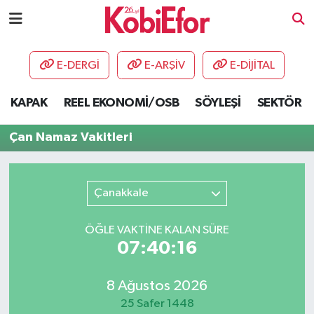
AKADEMİ
E-DERGİ
E-ARŞİV
E-DİJİTAL
BİLİŞİM PANO
KAPAK
REEL EKONOMİ/OSB
SÖYLEŞİ
SEKTÖR
DESTEK-TEŞVİK
Çan Namaz Vakitleri
ETKİNLİK
Çanakkale
GÜNCEL
ÖĞLE VAKTİNE KALAN SÜRE
HABERLER
07:40:16
KAPAK
8 Ağustos 2026
OSB
25 Safer 1448