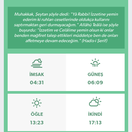
SEKTÖR
Muhakkak, Şeytan şöyle dedi: "Yâ Rabbi! İzzetine yemin
ederim ki ruhları cesetlerinde oldukça kullarını
saptırmaktan geri durmayacağım." Allâhü Teâlâ ise şöyle
ŞİRKET PANO
buyurdu: "İzzetim ve Celâlime yemin olsun ki onlar
benden mağfiret talep ettikleri müddetçe ben de onları
SÖYLEŞİ
affetmeye devam edeceğim." (Hadis-i Şerif)
ÜLKE
YAŞAM
İMSAK
GÜNEŞ
04:31
06:09
ÖĞLE
İKINDI
13:23
17:13