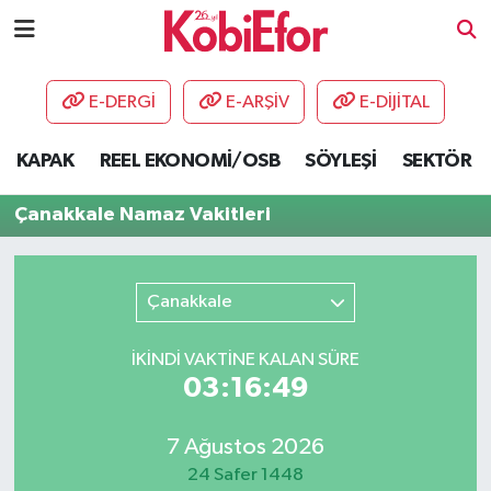
AKADEMİ
E-DERGİ
E-ARŞİV
E-DİJİTAL
BİLİŞİM PANO
KAPAK
REEL EKONOMİ/OSB
SÖYLEŞİ
SEKTÖR
DESTEK-TEŞVİK
Çanakkale Namaz Vakitleri
ETKİNLİK
Çanakkale
GÜNCEL
İKINDI VAKTİNE KALAN SÜRE
HABERLER
03:16:49
KAPAK
7 Ağustos 2026
OSB
24 Safer 1448