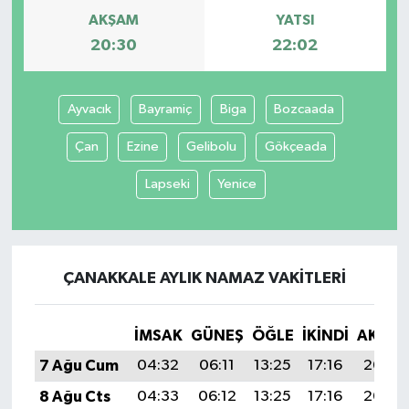
AKŞAM
YATSI
20:30
22:02
Ayvacık
Bayramiç
Biga
Bozcaada
Çan
Ezine
Gelibolu
Gökçeada
Lapseki
Yenice
ÇANAKKALE AYLIK NAMAZ VAKITLERI
İMSAK
GÜNEŞ
ÖĞLE
İKINDI
AKŞA
7 Ağu Cum
04:32
06:11
13:25
17:16
20:30
8 Ağu Cts
04:33
06:12
13:25
17:16
20:29