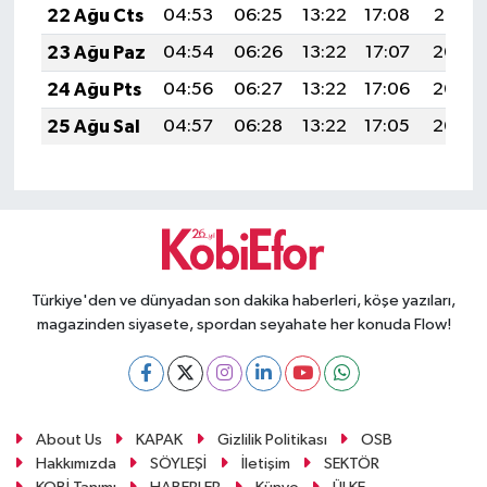
22 Ağu Cts
04:53
06:25
13:22
17:08
20:10
23 Ağu Paz
04:54
06:26
13:22
17:07
20:08
24 Ağu Pts
04:56
06:27
13:22
17:06
20:07
25 Ağu Sal
04:57
06:28
13:22
17:05
20:05
Türkiye'den ve dünyadan son dakika haberleri, köşe yazıları,
magazinden siyasete, spordan seyahate her konuda Flow!
About Us
KAPAK
Gizlilik Politikası
OSB
Hakkımızda
SÖYLEŞİ
İletişim
SEKTÖR