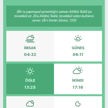
SEKTÖR
(Bir iş yapmaya) azmettiğin zaman Allâhü Teâlâ’ya
tevekkül et. Zira Allâhü Teâlâ, tevekkül eden kullarını
sever. (Âl-i İmrân Sûresi, 159)
ŞİRKET PANO
SÖYLEŞİ
ÜLKE
İMSAK
GÜNEŞ
04:32
06:11
YAŞAM
ÖĞLE
İKINDI
13:25
17:16