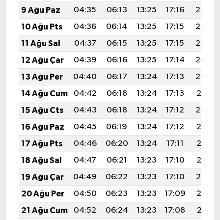
9 Ağu Paz
04:35
06:13
13:25
17:16
20:27
10 Ağu Pts
04:36
06:14
13:25
17:15
20:26
11 Ağu Sal
04:37
06:15
13:25
17:15
20:25
12 Ağu Çar
04:39
06:16
13:25
17:14
20:24
13 Ağu Per
04:40
06:17
13:24
17:13
20:22
14 Ağu Cum
04:42
06:18
13:24
17:13
20:21
15 Ağu Cts
04:43
06:18
13:24
17:12
20:20
16 Ağu Paz
04:45
06:19
13:24
17:12
20:18
17 Ağu Pts
04:46
06:20
13:24
17:11
20:17
18 Ağu Sal
04:47
06:21
13:23
17:10
20:15
19 Ağu Çar
04:49
06:22
13:23
17:10
20:14
20 Ağu Per
04:50
06:23
13:23
17:09
20:13
21 Ağu Cum
04:52
06:24
13:23
17:08
20:11