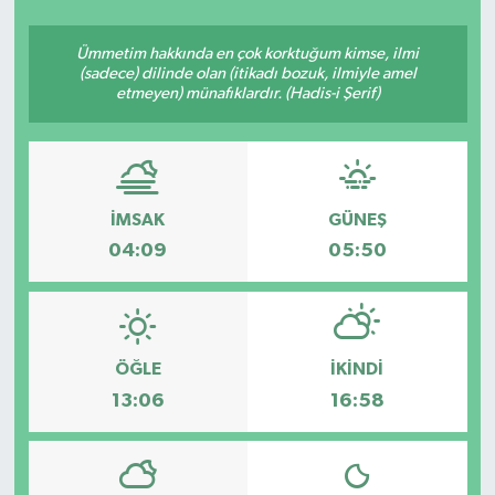
SEKTÖR
Ümmetim hakkında en çok korktuğum kimse, ilmi
(sadece) dilinde olan (itikadı bozuk, ilmiyle amel
etmeyen) münafıklardır. (Hadis-i Şerif)
ŞİRKET PANO
SÖYLEŞİ
ÜLKE
İMSAK
GÜNEŞ
04:09
05:50
YAŞAM
ÖĞLE
İKINDI
13:06
16:58