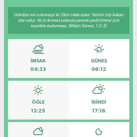
SEKTÖR
Gördün mü o kimseyi ki: Dini inkâr eder. Yetimi itip kakan
işte odur. Ve (o kimse) yoksula yemek yedirilmesi için
teşvikte bulunmaz. (Mâûn Sûresi, 1-2-3)
ŞİRKET PANO
SÖYLEŞİ
ÜLKE
İMSAK
GÜNEŞ
04:33
06:12
YAŞAM
ÖĞLE
İKINDI
13:25
17:16