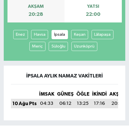
AKŞAM
YATSI
20:28
22:00
Enez
Havsa
İpsala
Keşan
Lâlapaşa
Meriç
Süloğlu
Uzunköprü
İPSALA AYLIK NAMAZ VAKITLERI
İMSAK
GÜNEŞ
ÖĞLE
İKINDI
AKŞAM
10 Ağu Pts
04:33
06:12
13:25
17:16
20:28