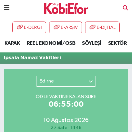
AKADEMİ
E-DERGİ
E-ARŞİV
E-DİJİTAL
BİLİŞİM PANO
KAPAK
REEL EKONOMİ/OSB
SÖYLEŞİ
SEKTÖR
DESTEK-TEŞVİK
İpsala Namaz Vakitleri
ETKİNLİK
Edirne
GÜNCEL
ÖĞLE VAKTİNE KALAN SÜRE
HABERLER
06:55:00
KAPAK
10 Ağustos 2026
OSB
27 Safer 1448