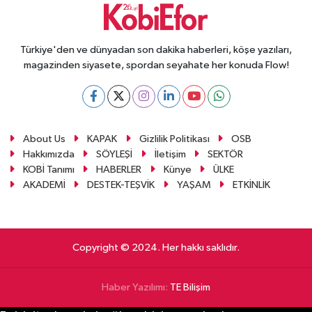
Türkiye'den ve dünyadan son dakika haberleri, köşe yazıları,
magazinden siyasete, spordan seyahate her konuda Flow!
About Us
KAPAK
Gizlilik Politikası
OSB
Hakkımızda
SÖYLEŞİ
İletişim
SEKTÖR
KOBİ Tanımı
HABERLER
Künye
ÜLKE
AKADEMİ
DESTEK-TEŞVİK
YAŞAM
ETKİNLİK
Copyright © 2024. Her hakkı saklıdır.
Haber Yazılımı:
TE Bilişim