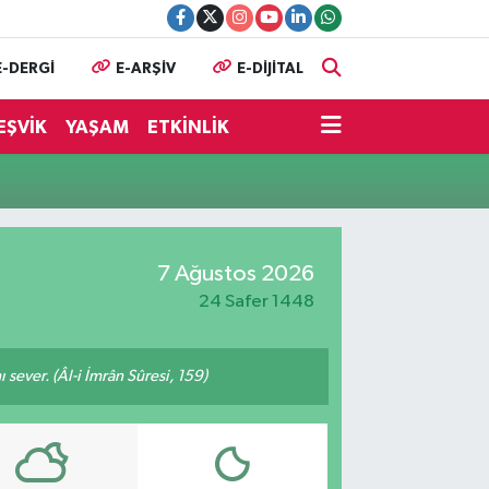
E-DERGİ
E-ARŞİV
E-DİJİTAL
EŞVİK
YAŞAM
ETKİNLİK
7 Ağustos 2026
24 Safer 1448
 sever. (Âl-i İmrân Sûresi, 159)