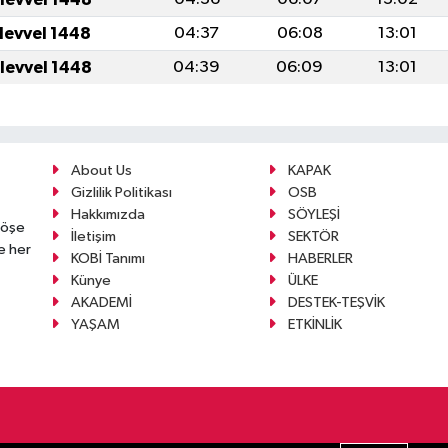
ulevvel 1448
04:37
06:08
13:01
ulevvel 1448
04:39
06:09
13:01
About Us
KAPAK
Gizlilik Politikası
OSB
Hakkımızda
SÖYLEŞİ
köşe
İletişim
SEKTÖR
e her
KOBİ Tanımı
HABERLER
Künye
ÜLKE
AKADEMİ
DESTEK-TEŞVİK
YAŞAM
ETKİNLİK