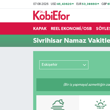
45,43620
53,38690
6
07-08-2026
USD
EUR
GBP
AKADEMİ
KAPAK
REEL EKONOMİ/OSB
SÖYLE
BİLİŞİM PANO
Sivrihisar Namaz Vakitle
DESTEK-TEŞVİK
ETKİNLİK
Eskişehir
GÜNCEL
HABERLER
(Bir iş yapmaya) azmettiğin zam
KAPAK
OSB