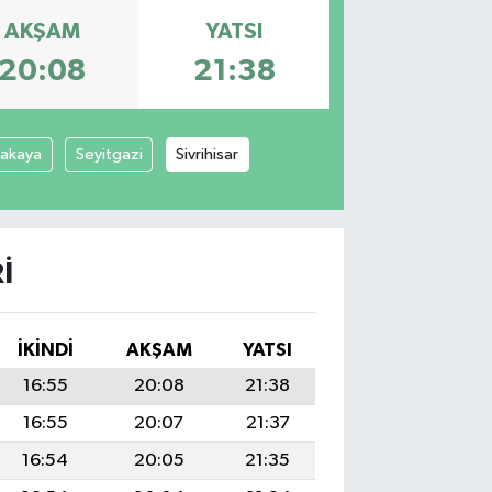
AKŞAM
YATSI
20:08
21:38
cakaya
Seyitgazi
Sivrihisar
I
İKINDI
AKŞAM
YATSI
16:55
20:08
21:38
16:55
20:07
21:37
16:54
20:05
21:35