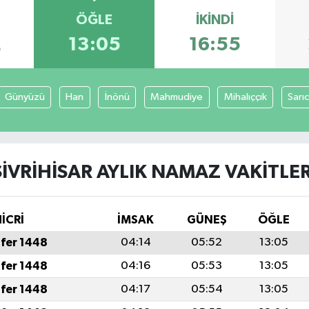
ÖĞLE
İKINDI
2
13:05
16:55
Günyüzü
Han
İnönü
Mahmudiye
Mihalıççık
Sarı
SIVRIHISAR AYLIK NAMAZ VAKITLER
İCRİ
İMSAK
GÜNEŞ
ÖĞLE
fer 1448
04:14
05:52
13:05
fer 1448
04:16
05:53
13:05
fer 1448
04:17
05:54
13:05