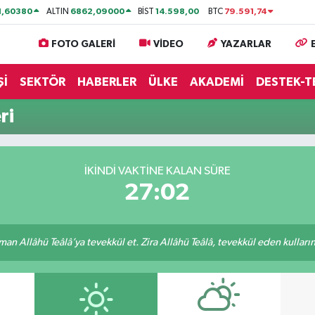
1,60380
6862,09000
14.598,00
79.591,74
ALTIN
BİST
BTC
FOTO GALERİ
VİDEO
YAZARLAR
Şİ
SEKTÖR
HABERLER
ÜLKE
AKADEMİ
DESTEK-T
ri
İKINDI VAKTİNE KALAN SÜRE
27:02
an Allâhü Teâlâ’ya tevekkül et. Zira Allâhü Teâlâ, tevekkül eden kullarını