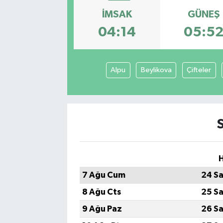
İMSAK
GÜNEŞ
SEKTÖR
04:14
05:5
ŞİRKET PANO
SÖYLEŞİ
Alpu
Beylikova
Çifteler
ÜLKE
YAŞAM
H
7 Ağu Cum
24 Sa
8 Ağu Cts
25 Sa
9 Ağu Paz
26 Sa