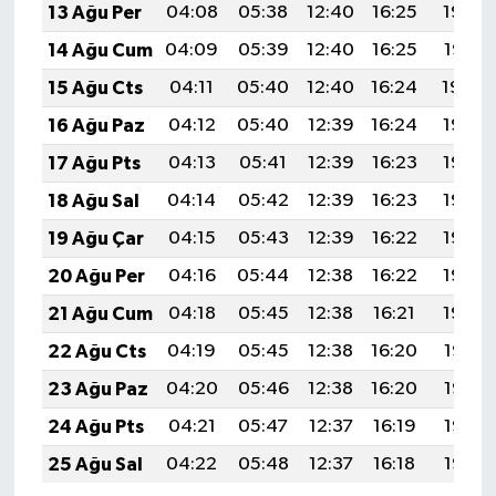
13 Ağu Per
04:08
05:38
12:40
16:25
19:32
14 Ağu Cum
04:09
05:39
12:40
16:25
19:31
15 Ağu Cts
04:11
05:40
12:40
16:24
19:30
16 Ağu Paz
04:12
05:40
12:39
16:24
19:28
17 Ağu Pts
04:13
05:41
12:39
16:23
19:27
18 Ağu Sal
04:14
05:42
12:39
16:23
19:26
19 Ağu Çar
04:15
05:43
12:39
16:22
19:25
20 Ağu Per
04:16
05:44
12:38
16:22
19:23
21 Ağu Cum
04:18
05:45
12:38
16:21
19:22
22 Ağu Cts
04:19
05:45
12:38
16:20
19:21
23 Ağu Paz
04:20
05:46
12:38
16:20
19:19
24 Ağu Pts
04:21
05:47
12:37
16:19
19:18
25 Ağu Sal
04:22
05:48
12:37
16:18
19:17