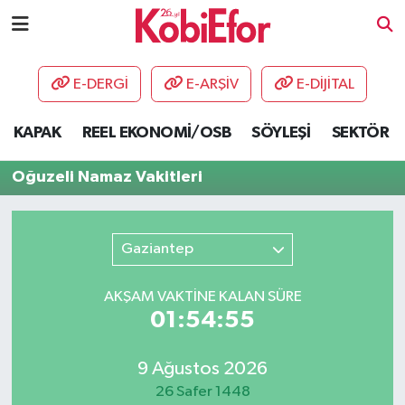
AKADEMİ
E-DERGİ
E-ARŞİV
E-DİJİTAL
BİLİŞİM PANO
KAPAK
REEL EKONOMİ/OSB
SÖYLEŞİ
SEKTÖR
DESTEK-TEŞVİK
Oğuzeli Namaz Vakitleri
ETKİNLİK
Gaziantep
GÜNCEL
AKŞAM VAKTİNE KALAN SÜRE
HABERLER
01:54:55
KAPAK
9 Ağustos 2026
OSB
26 Safer 1448