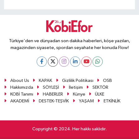
Türkiye'den ve dünyadan son dakika haberleri, köşe yazıları,
magazinden siyasete, spordan seyahate her konuda Flow!
About Us
KAPAK
Gizlilik Politikası
OSB
Hakkımızda
SÖYLEŞİ
İletişim
SEKTÖR
KOBİ Tanımı
HABERLER
Künye
ÜLKE
AKADEMİ
DESTEK-TEŞVİK
YAŞAM
ETKİNLİK
Copyright © 2024. Her hakkı saklıdır.