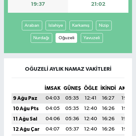
19:37
21:02
Araban
İslahiye
Karkamış
Nizip
Nurdağı
Oğuzeli
Yavuzeli
OĞUZELI AYLIK NAMAZ VAKITLERI
İMSAK
GÜNEŞ
ÖĞLE
İKINDI
AKŞA
9 Ağu Paz
04:03
05:35
12:41
16:27
19:37
10 Ağu Pts
04:05
05:35
12:40
16:26
19:35
11 Ağu Sal
04:06
05:36
12:40
16:26
19:34
12 Ağu Çar
04:07
05:37
12:40
16:26
19:33