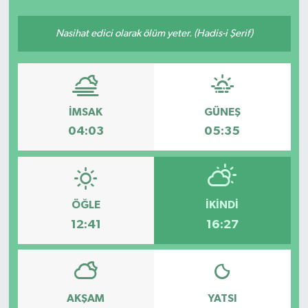
SEKTÖR
Nasihat edici olarak ölüm yeter. (Hadis-i Şerif)
ŞİRKET PANO
SÖYLEŞİ
İMSAK
GÜNEŞ
ÜLKE
04:03
05:35
YAŞAM
ÖĞLE
İKINDI
12:41
16:27
AKŞAM
YATSI