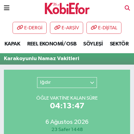
AKADEMİ
E-DERGİ
E-ARŞİV
E-DİJİTAL
BİLİŞİM PANO
KAPAK
REEL EKONOMİ/OSB
SÖYLEŞİ
SEKTÖR
DESTEK-TEŞVİK
Karakoyunlu Namaz Vakitleri
ETKİNLİK
Iğdır
GÜNCEL
ÖĞLE VAKTİNE KALAN SÜRE
HABERLER
04:13:47
KAPAK
6 Ağustos 2026
OSB
23 Safer 1448