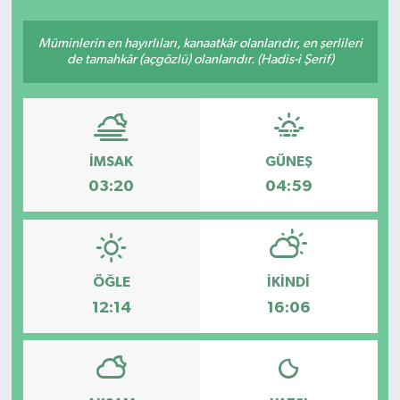
SEKTÖR
Müminlerin en hayırlıları, kanaatkâr olanlarıdır, en şerlileri
de tamahkâr (açgözlü) olanlarıdır. (Hadis-i Şerif)
ŞİRKET PANO
SÖYLEŞİ
İMSAK
GÜNEŞ
ÜLKE
03:20
04:59
YAŞAM
ÖĞLE
İKINDI
12:14
16:06