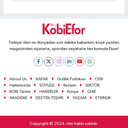
Türkiye'den ve dünyadan son dakika haberleri, köşe yazıları,
magazinden siyasete, spordan seyahate her konuda Flow!
About Us
KAPAK
Gizlilik Politikası
OSB
Hakkımızda
SÖYLEŞİ
İletişim
SEKTÖR
KOBİ Tanımı
HABERLER
Künye
ÜLKE
AKADEMİ
DESTEK-TEŞVİK
YAŞAM
ETKİNLİK
Copyright © 2024. Her hakkı saklıdır.