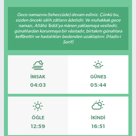
SEKTÖR
Gece namazına (teheccüde) devam ediniz. Çünkü bu,
sizden önceki sâlih zâtların âdetidir. Ve muhakkak gece
namazı, Allâhü Teâlâ’ya mânen yaklaşmaya vesîledir,
ŞİRKET PANO
günahlardan korunmaya bir vâsıtadır, birtakım günahlara
keffârettir ve hastalıkları bedenden uzaklaştırır. (Hadis-i
SÖYLEŞİ
Şerif)
ÜLKE
YAŞAM
İMSAK
GÜNEŞ
04:03
05:44
ÖĞLE
İKINDI
12:59
16:51