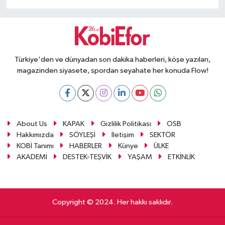
Türkiye'den ve dünyadan son dakika haberleri, köşe yazıları,
magazinden siyasete, spordan seyahate her konuda Flow!
About Us
KAPAK
Gizlilik Politikası
OSB
Hakkımızda
SÖYLEŞİ
İletişim
SEKTÖR
KOBİ Tanımı
HABERLER
Künye
ÜLKE
AKADEMİ
DESTEK-TEŞVİK
YAŞAM
ETKİNLİK
Copyright © 2024. Her hakkı saklıdır.