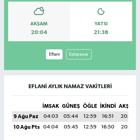
AKŞAM
YATSI
20:04
21:38
Eflani
Eskipazar
EFLANI AYLIK NAMAZ VAKITLERI
İMSAK
GÜNEŞ
ÖĞLE
İKINDI
AKŞAM
9 Ağu Paz
04:03
05:44
12:59
16:51
20:04
10 Ağu Pts
04:04
05:45
12:59
16:50
20:03