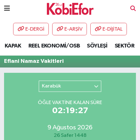
AKADEMİ
E-DERGİ
E-ARŞİV
E-DİJİTAL
BİLİŞİM PANO
KAPAK
REEL EKONOMİ/OSB
SÖYLEŞİ
SEKTÖR
DESTEK-TEŞVİK
Eflani Namaz Vakitleri
ETKİNLİK
Karabük
GÜNCEL
ÖĞLE VAKTİNE KALAN SÜRE
HABERLER
02:19:27
KAPAK
9 Ağustos 2026
OSB
26 Safer 1448