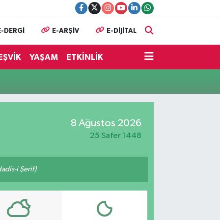
E-DERGİ
E-ARŞİV
E-DİJİTAL
EŞVİK
YAŞAM
ETKİNLİK
8 Ağustos 2026
25 Safer 1448
adis-i Şerif)