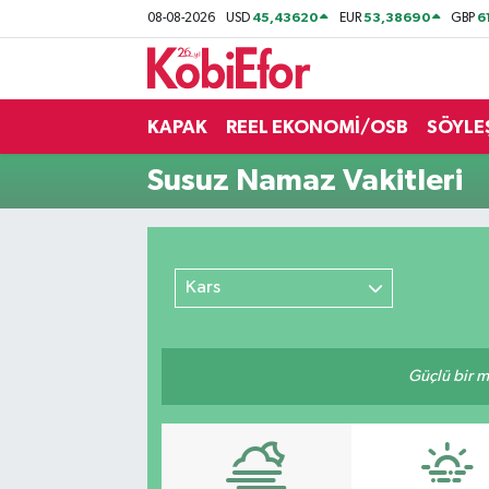
45,43620
53,38690
6
08-08-2026
USD
EUR
GBP
AKADEMİ
KAPAK
REEL EKONOMİ/OSB
SÖYLE
BİLİŞİM PANO
Susuz Namaz Vakitleri
DESTEK-TEŞVİK
ETKİNLİK
Kars
GÜNCEL
HABERLER
Güçlü bir mü
KAPAK
OSB