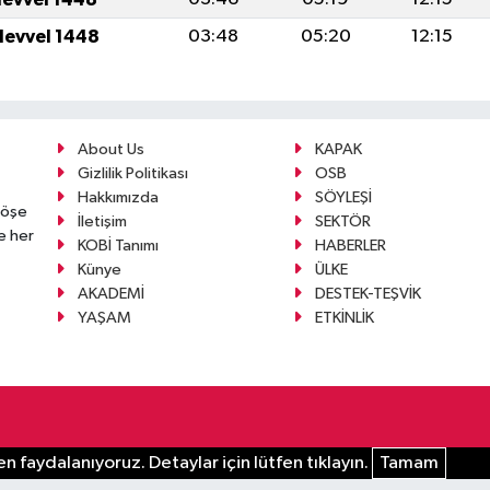
levvel 1448
03:48
05:20
12:15
About Us
KAPAK
Gizlilik Politikası
OSB
Hakkımızda
SÖYLEŞİ
köşe
İletişim
SEKTÖR
e her
KOBİ Tanımı
HABERLER
Künye
ÜLKE
AKADEMİ
DESTEK-TEŞVİK
YAŞAM
ETKİNLİK
n faydalanıyoruz. Detaylar için lütfen tıklayın.
Tamam