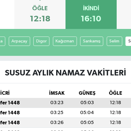
ÖĞLE
İKINDI
3
12:18
16:10
ka
Arpaçay
Digor
Kağızman
Sarıkamış
Selim
S
SUSUZ AYLIK NAMAZ VAKITLERI
İCRİ
İMSAK
GÜNEŞ
ÖĞLE
fer 1448
03:23
05:03
12:18
fer 1448
03:25
05:04
12:18
fer 1448
03:26
05:05
12:18