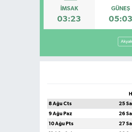
İMSAK
GÜNEŞ
SEKTÖR
03:23
05:0
ŞİRKET PANO
SÖYLEŞİ
Akya
ÜLKE
YAŞAM
H
8 Ağu Cts
25 Sa
9 Ağu Paz
26 Sa
10 Ağu Pts
27 Sa