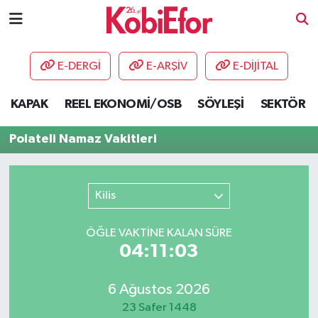
AKADEMİ
E-DERGİ
E-ARŞİV
E-DİJİTAL
BİLİŞİM PANO
KAPAK
REEL EKONOMİ/OSB
SÖYLEŞİ
SEKTÖR
DESTEK-TEŞVİK
Polateli Namaz Vakitleri
ETKİNLİK
Kilis
GÜNCEL
ÖĞLE VAKTİNE KALAN SÜRE
HABERLER
04:11:03
KAPAK
6 Ağustos 2026
OSB
23 Safer 1448