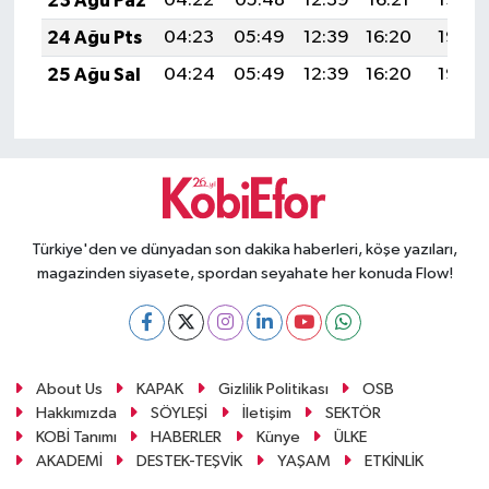
23 Ağu Paz
04:22
05:48
12:39
16:21
19:21
24 Ağu Pts
04:23
05:49
12:39
16:20
19:19
25 Ağu Sal
04:24
05:49
12:39
16:20
19:18
Türkiye'den ve dünyadan son dakika haberleri, köşe yazıları,
magazinden siyasete, spordan seyahate her konuda Flow!
About Us
KAPAK
Gizlilik Politikası
OSB
Hakkımızda
SÖYLEŞİ
İletişim
SEKTÖR
KOBİ Tanımı
HABERLER
Künye
ÜLKE
AKADEMİ
DESTEK-TEŞVİK
YAŞAM
ETKİNLİK