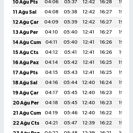
10 Ağu Pts
04:06
05:37
12:42
16:28
19:37
11 Ağu Sal
04:08
05:38
12:42
16:27
19:36
12 Ağu Çar
04:09
05:39
12:42
16:27
19:34
13 Ağu Per
04:10
05:40
12:41
16:27
19:33
14 Ağu Cum
04:11
05:40
12:41
16:26
19:32
15 Ağu Cts
04:12
05:41
12:41
16:26
19:31
16 Ağu Paz
04:14
05:42
12:41
16:25
19:30
17 Ağu Pts
04:15
05:43
12:41
16:25
19:28
18 Ağu Sal
04:16
05:44
12:40
16:24
19:27
19 Ağu Çar
04:17
05:45
12:40
16:23
19:26
20 Ağu Per
04:18
05:45
12:40
16:23
19:25
21 Ağu Cum
04:19
05:46
12:40
16:22
19:23
22 Ağu Cts
04:21
05:47
12:39
16:22
19:22