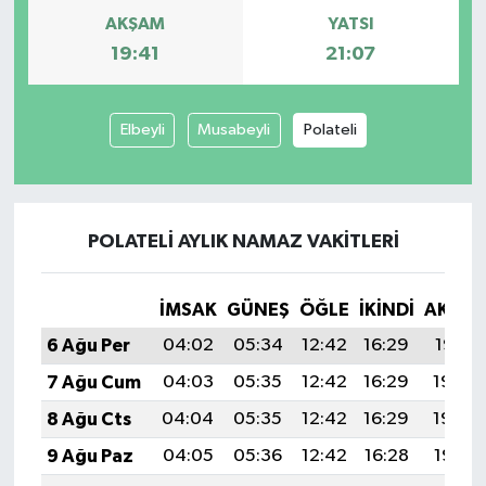
AKŞAM
YATSI
19:41
21:07
Elbeyli
Musabeyli
Polateli
POLATELI AYLIK NAMAZ VAKITLERI
İMSAK
GÜNEŞ
ÖĞLE
İKINDI
AKŞA
6 Ağu Per
04:02
05:34
12:42
16:29
19:41
7 Ağu Cum
04:03
05:35
12:42
16:29
19:40
8 Ağu Cts
04:04
05:35
12:42
16:29
19:39
9 Ağu Paz
04:05
05:36
12:42
16:28
19:38