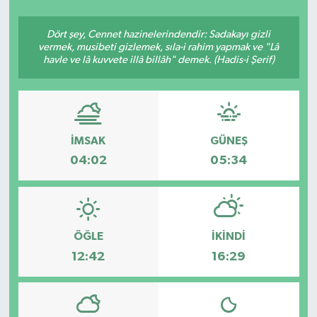
SEKTÖR
Dört şey, Cennet hazinelerindendir: Sadakayı gizli
vermek, musibeti gizlemek, sıla-i rahim yapmak ve "Lâ
havle ve lâ kuvvete illâ billâh" demek. (Hadis-i Şerif)
ŞİRKET PANO
SÖYLEŞİ
ÜLKE
İMSAK
GÜNEŞ
04:02
05:34
YAŞAM
ÖĞLE
İKINDI
12:42
16:29