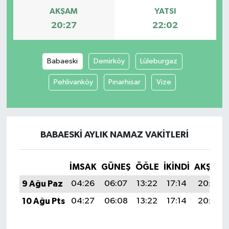
AKŞAM
YATSI
20:27
22:02
Babaeski
Demirköy
Lüleburgaz
Pehlivanköy
Pınarhisar
Vize
BABAESKI AYLIK NAMAZ VAKITLERI
İMSAK
GÜNEŞ
ÖĞLE
İKINDI
AKŞAM
9 Ağu Paz
04:26
06:07
13:22
17:14
20:27
10 Ağu Pts
04:27
06:08
13:22
17:14
20:26