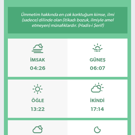
SEKTÖR
Ümmetim hakkında en çok korktuğum kimse, ilmi
(sadece) dilinde olan (itikadı bozuk, ilmiyle amel
etmeyen) münafıklardır. (Hadis-i Şerif)
ŞİRKET PANO
SÖYLEŞİ
ÜLKE
İMSAK
GÜNEŞ
04:26
06:07
YAŞAM
ÖĞLE
İKINDI
13:22
17:14