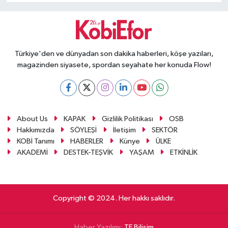
Türkiye'den ve dünyadan son dakika haberleri, köşe yazıları,
magazinden siyasete, spordan seyahate her konuda Flow!
About Us
KAPAK
Gizlilik Politikası
OSB
Hakkımızda
SÖYLEŞİ
İletişim
SEKTÖR
KOBİ Tanımı
HABERLER
Künye
ÜLKE
AKADEMİ
DESTEK-TEŞVİK
YAŞAM
ETKİNLİK
Copyright © 2024. Her hakkı saklıdır.
Haber Yazılımı:
TE Bilişim