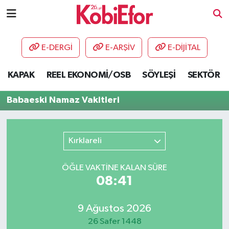
AKADEMİ
E-DERGİ
E-ARŞİV
E-DİJİTAL
BİLİŞİM PANO
KAPAK
REEL EKONOMİ/OSB
SÖYLEŞİ
SEKTÖR
DESTEK-TEŞVİK
Babaeski Namaz Vakitleri
ETKİNLİK
Kırklareli
GÜNCEL
ÖĞLE VAKTİNE KALAN SÜRE
HABERLER
08:41
KAPAK
9 Ağustos 2026
OSB
26 Safer 1448