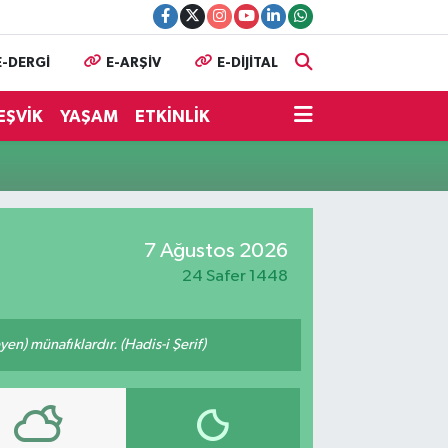
E-DERGİ
E-ARŞİV
E-DİJİTAL
EŞVİK
YAŞAM
ETKİNLİK
7 Ağustos 2026
24 Safer 1448
n) münafıklardır. (Hadis-i Şerif)