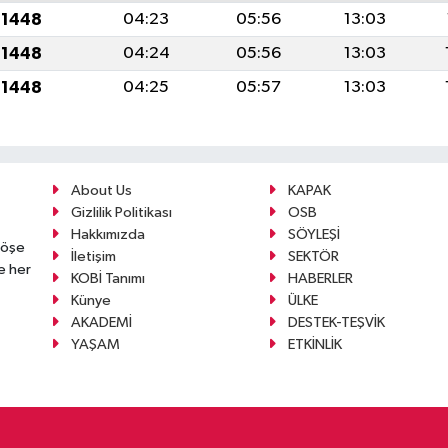
 1448
04:23
05:56
13:03
 1448
04:24
05:56
13:03
 1448
04:25
05:57
13:03
About Us
KAPAK
Gizlilik Politikası
OSB
Hakkımızda
SÖYLEŞİ
köşe
İletişim
SEKTÖR
e her
KOBİ Tanımı
HABERLER
Künye
ÜLKE
AKADEMİ
DESTEK-TEŞVİK
YAŞAM
ETKİNLİK