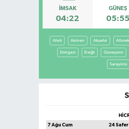
İMSAK
GÜNEŞ
SEKTÖR
04:22
05:5
ŞİRKET PANO
SÖYLEŞİ
Ahırlı
Akören
Akşehir
Altınek
Emirgazi
Ereğli
Güneysınır
ÜLKE
Sarayönü
YAŞAM
S
HİCR
7 Ağu Cum
24 Safer