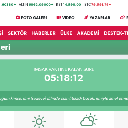
1,60380
6862,09000
14.598,00
79.591,74
ALTIN
BİST
BTC
FOTO GALERİ
VİDEO
YAZARLAR
Şİ
SEKTÖR
HABERLER
ÜLKE
AKADEMİ
DESTEK-T
eri
İMSAK VAKTİNE KALAN SÜRE
05:18:12
m kimse, ilmi (sadece) dilinde olan (itikadı bozuk, ilmiyle amel etmeye