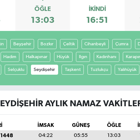
ÖĞLE
İKINDI
5
13:03
16:51
in
Beyşehir
Bozkır
Çeltik
Cihanbeyli
Çumra
Hadim
Halkapınar
Hüyük
Ilgın
Kadınhanı
Karapı
Selçuklu
Seydişehir
Taşkent
Tuzlukçu
Yalıhüyük
EYDIŞEHIR AYLIK NAMAZ VAKITLE
İ
İMSAK
GÜNEŞ
ÖĞLE
 1448
04:22
05:55
13:03