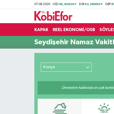
45,43620
53,38690
6
07-08-2026
USD
EUR
GBP
AKADEMİ
KAPAK
REEL EKONOMİ/OSB
SÖYLE
BİLİŞİM PANO
Seydişehir Namaz Vakitl
DESTEK-TEŞVİK
ETKİNLİK
Konya
GÜNCEL
HABERLER
Ümmetim hakkında en çok korktuğu
KAPAK
OSB