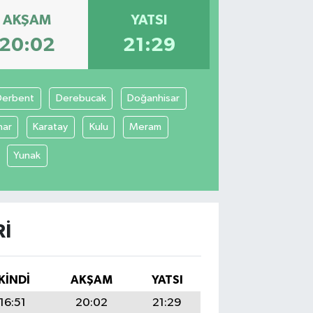
AKŞAM
YATSI
20:02
21:29
Derbent
Derebucak
Doğanhisar
nar
Karatay
Kulu
Meram
Yunak
RI
İKINDI
AKŞAM
YATSI
16:51
20:02
21:29