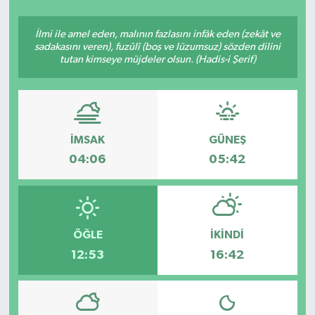
SEKTÖR
İlmi ile amel eden, malının fazlasını infâk eden (zekât ve
sadakasını veren), fuzûlî (boş ve lüzumsuz) sözden dilini
tutan kimseye müjdeler olsun. (Hadis-i Şerif)
ŞİRKET PANO
SÖYLEŞİ
ÜLKE
İMSAK
GÜNEŞ
04:06
05:42
YAŞAM
ÖĞLE
İKINDI
12:53
16:42