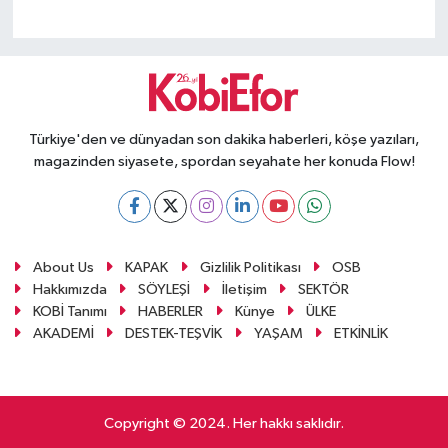
Türkiye'den ve dünyadan son dakika haberleri, köşe yazıları,
magazinden siyasete, spordan seyahate her konuda Flow!
About Us
KAPAK
Gizlilik Politikası
OSB
Hakkımızda
SÖYLEŞİ
İletişim
SEKTÖR
KOBİ Tanımı
HABERLER
Künye
ÜLKE
AKADEMİ
DESTEK-TEŞVİK
YAŞAM
ETKİNLİK
Copyright © 2024. Her hakkı saklıdır.