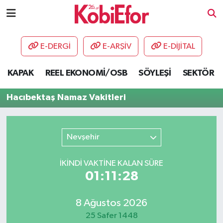
AKADEMİ
E-DERGİ
E-ARŞİV
E-DİJİTAL
BİLİŞİM PANO
KAPAK
REEL EKONOMİ/OSB
SÖYLEŞİ
SEKTÖR
DESTEK-TEŞVİK
Hacıbektaş Namaz Vakitleri
ETKİNLİK
Nevşehir
GÜNCEL
İKINDI VAKTİNE KALAN SÜRE
HABERLER
01:11:28
KAPAK
8 Ağustos 2026
OSB
25 Safer 1448