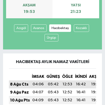
AKŞAM
YATSI
19:53
21:23
Acıgöl
Avanos
Hacıbektaş
Kozaklı
Ürgüp
HACIBEKTAŞ AYLIK NAMAZ VAKITLERI
İMSAK
GÜNEŞ
ÖĞLE
İKINDI
AKŞAM
8 Ağu Cts
04:06
05:42
12:53
16:42
19:53
9 Ağu Paz
04:07
05:43
12:52
16:41
19:52
10 Ağu Pts
04:09
05:43
12:52
16:41
19:51