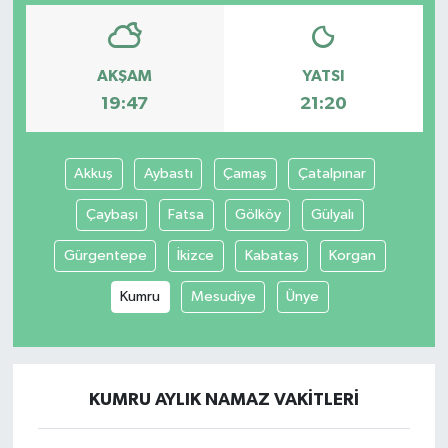
AKŞAM
YATSI
19:47
21:20
Akkuş
Aybastı
Çamaş
Çatalpınar
Çaybaşı
Fatsa
Gölköy
Gülyalı
Gürgentepe
İkizce
Kabataş
Korgan
Kumru
Mesudiye
Ünye
KUMRU AYLIK NAMAZ VAKITLERI