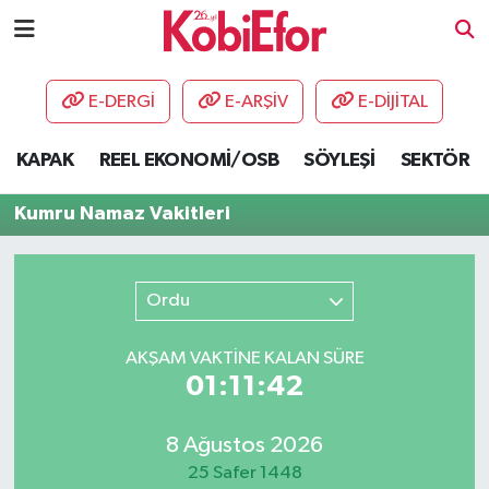
AKADEMİ
E-DERGİ
E-ARŞİV
E-DİJİTAL
BİLİŞİM PANO
KAPAK
REEL EKONOMİ/OSB
SÖYLEŞİ
SEKTÖR
DESTEK-TEŞVİK
Kumru Namaz Vakitleri
ETKİNLİK
Ordu
GÜNCEL
AKŞAM VAKTİNE KALAN SÜRE
HABERLER
01:11:42
KAPAK
8 Ağustos 2026
OSB
25 Safer 1448