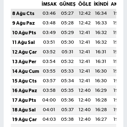
İMSAK
GÜNEŞ
ÖĞLE
İKINDI
AKŞA
8 Ağu Cts
03:46
05:27
12:42
16:34
19:47
9 Ağu Paz
03:48
05:28
12:42
16:33
19:45
10 Ağu Pts
03:49
05:29
12:41
16:32
19:44
11 Ağu Sal
03:51
05:30
12:41
16:32
19:43
12 Ağu Çar
03:52
05:31
12:41
16:31
19:42
13 Ağu Per
03:54
05:32
12:41
16:31
19:40
14 Ağu Cum
03:55
05:33
12:41
16:30
19:39
15 Ağu Cts
03:57
05:34
12:41
16:30
19:38
16 Ağu Paz
03:58
05:35
12:40
16:29
19:36
17 Ağu Pts
04:00
05:36
12:40
16:28
19:35
18 Ağu Sal
04:01
05:37
12:40
16:28
19:33
19 Ağu Çar
04:03
05:38
12:40
16:27
19:32