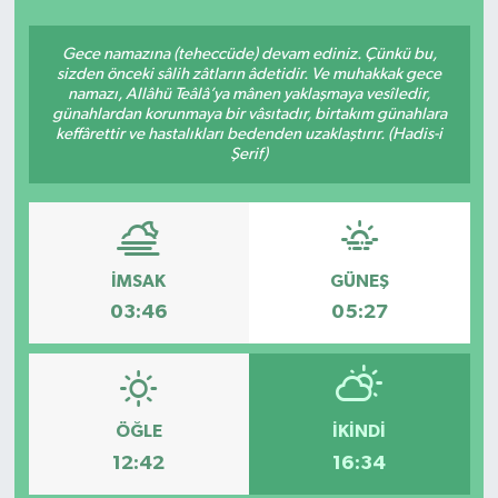
SEKTÖR
Gece namazına (teheccüde) devam ediniz. Çünkü bu,
sizden önceki sâlih zâtların âdetidir. Ve muhakkak gece
namazı, Allâhü Teâlâ’ya mânen yaklaşmaya vesîledir,
ŞİRKET PANO
günahlardan korunmaya bir vâsıtadır, birtakım günahlara
keffârettir ve hastalıkları bedenden uzaklaştırır. (Hadis-i
SÖYLEŞİ
Şerif)
ÜLKE
YAŞAM
İMSAK
GÜNEŞ
03:46
05:27
ÖĞLE
İKINDI
12:42
16:34