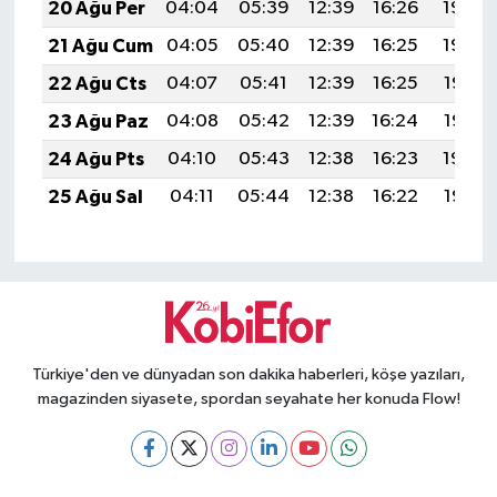
20 Ağu Per
04:04
05:39
12:39
16:26
19:30
21 Ağu Cum
04:05
05:40
12:39
16:25
19:29
22 Ağu Cts
04:07
05:41
12:39
16:25
19:27
23 Ağu Paz
04:08
05:42
12:39
16:24
19:26
24 Ağu Pts
04:10
05:43
12:38
16:23
19:24
25 Ağu Sal
04:11
05:44
12:38
16:22
19:23
Türkiye'den ve dünyadan son dakika haberleri, köşe yazıları,
magazinden siyasete, spordan seyahate her konuda Flow!