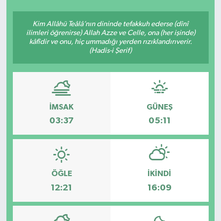
SEKTÖR
Kim Allâhü Teâlâ’nın dininde tefakkuh ederse (dînî
ilimleri öğrenirse) Allah Azze ve Celle, ona (her işinde)
kâfîdir ve onu, hiç ummadığı yerden rızıklandırıverir.
ŞİRKET PANO
(Hadis-i Şerif)
SÖYLEŞİ
ÜLKE
İMSAK
GÜNEŞ
YAŞAM
03:37
05:11
ÖĞLE
İKINDI
12:21
16:09