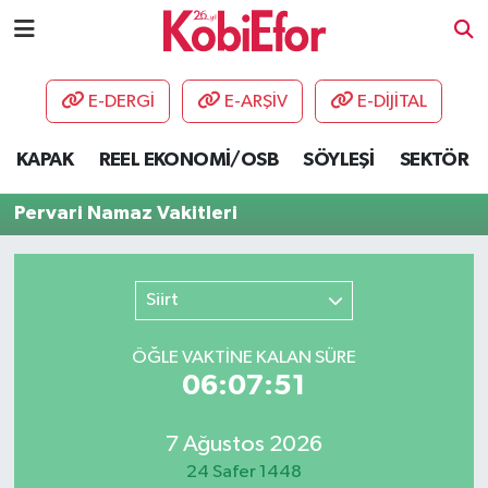
AKADEMİ
E-DERGİ
E-ARŞİV
E-DİJİTAL
BİLİŞİM PANO
KAPAK
REEL EKONOMİ/OSB
SÖYLEŞİ
SEKTÖR
DESTEK-TEŞVİK
Pervari Namaz Vakitleri
ETKİNLİK
Siirt
GÜNCEL
ÖĞLE VAKTİNE KALAN SÜRE
HABERLER
06:07:51
KAPAK
7 Ağustos 2026
OSB
24 Safer 1448