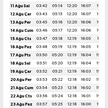
11 Ağu Sal
03:42
05:14
12:20
16:07
19:16
12 Ağu Çar
03:43
05:15
12:20
16:07
19:15
13 Ağu Per
03:45
05:16
12:20
16:06
19:14
14 Ağu Cum
03:46
05:17
12:20
16:06
19:12
15 Ağu Cts
03:47
05:18
12:19
16:05
19:11
16 Ağu Paz
03:48
05:19
12:19
16:05
19:10
17 Ağu Pts
03:50
05:20
12:19
16:04
19:09
18 Ağu Sal
03:51
05:20
12:19
16:04
19:07
19 Ağu Çar
03:52
05:21
12:19
16:03
19:06
20 Ağu Per
03:53
05:22
12:18
16:02
19:05
21 Ağu Cum
03:54
05:23
12:18
16:02
19:03
22 Ağu Cts
03:56
05:24
12:18
16:01
19:02
23 Ağu Paz
03:57
05:25
12:18
16:00
19:01