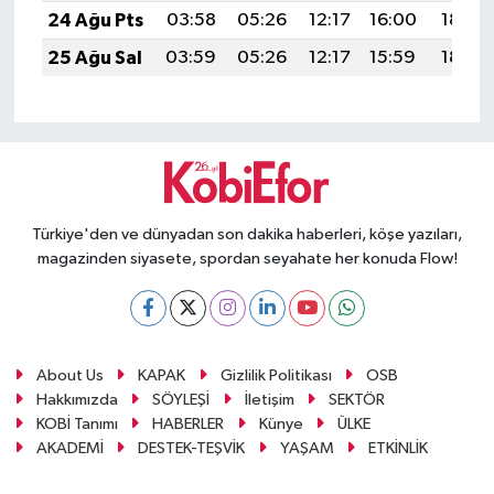
24 Ağu Pts
03:58
05:26
12:17
16:00
18:59
25 Ağu Sal
03:59
05:26
12:17
15:59
18:58
Türkiye'den ve dünyadan son dakika haberleri, köşe yazıları,
magazinden siyasete, spordan seyahate her konuda Flow!
About Us
KAPAK
Gizlilik Politikası
OSB
Hakkımızda
SÖYLEŞİ
İletişim
SEKTÖR
KOBİ Tanımı
HABERLER
Künye
ÜLKE
AKADEMİ
DESTEK-TEŞVİK
YAŞAM
ETKİNLİK