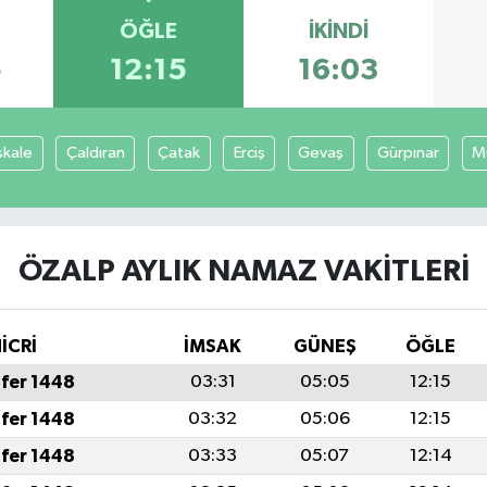
ÖĞLE
İKINDI
5
12:15
16:03
şkale
Çaldıran
Çatak
Erciş
Gevaş
Gürpınar
M
ÖZALP AYLIK NAMAZ VAKITLERI
İCRİ
İMSAK
GÜNEŞ
ÖĞLE
fer 1448
03:31
05:05
12:15
fer 1448
03:32
05:06
12:15
fer 1448
03:33
05:07
12:14