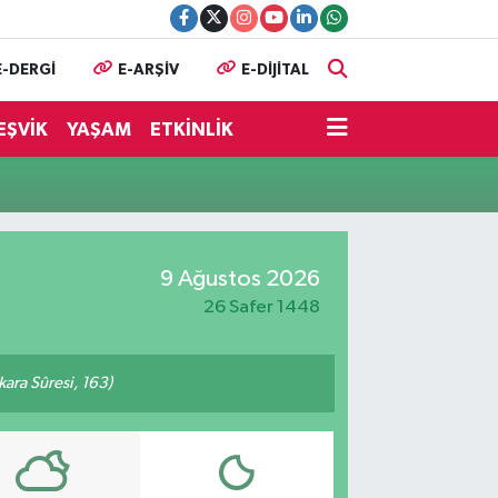
E-DERGİ
E-ARŞİV
E-DİJİTAL
EŞVİK
YAŞAM
ETKİNLİK
9 Ağustos 2026
26 Safer 1448
akara Sûresi, 163)