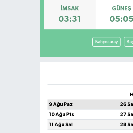
İMSAK
GÜNEŞ
SEKTÖR
03:31
05:0
ŞİRKET PANO
SÖYLEŞİ
Bahçesaray
Ba
ÜLKE
YAŞAM
H
9 Ağu Paz
26 Sa
10 Ağu Pts
27 Sa
11 Ağu Sal
28 Sa