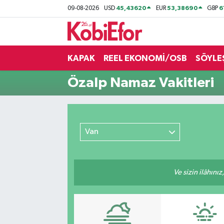
45,43620
53,38690
6
09-08-2026
USD
EUR
GBP
AKADEMİ
KAPAK
REEL EKONOMİ/OSB
SÖYLE
BİLİŞİM PANO
Özalp Namaz Vakitleri
DESTEK-TEŞVİK
ETKİNLİK
Van
GÜNCEL
HABERLER
Ve sizin ilâhınız
KAPAK
OSB