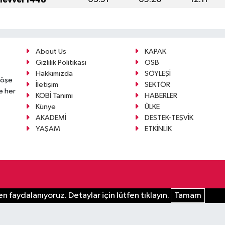
About Us
KAPAK
Gizlilik Politikası
OSB
Hakkımızda
SÖYLEŞİ
köşe
İletişim
SEKTÖR
e her
KOBİ Tanımı
HABERLER
Künye
ÜLKE
AKADEMİ
DESTEK-TEŞVİK
YAŞAM
ETKİNLİK
n faydalanıyoruz. Detaylar için lütfen tıklayın.
Tamam