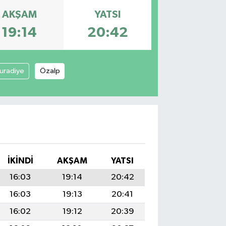
AKŞAM
YATSI
19:14
20:42
uradiye
Özalp
İKINDI
AKŞAM
YATSI
16:03
19:14
20:42
16:03
19:13
20:41
16:02
19:12
20:39