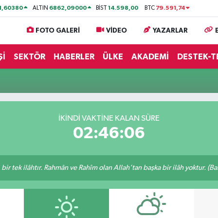
1,60380
6862,09000
14.598,00
79.591,74
ALTIN
BİST
BTC
FOTO GALERİ
VİDEO
YAZARLAR
Şİ
SEKTÖR
HABERLER
ÜLKE
AKADEMİ
DESTEK-T
İKINDI VAKTİNE KALAN SÜRE
02:46:06
, bir tek ilâhtır. Rahmân ve Rahîm olan Allah’tan başka bir ilâh yoktur. (B