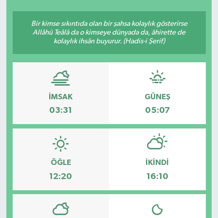
SEKTÖR
Bir kimse sıkıntıda olan bir şahsa kolaylık gösterirse
Allâhü Teâlâ da o kimseye dünyada da, âhirette de
kolaylık ihsân buyurur. (Hadis-i Şerif)
ŞİRKET PANO
SÖYLEŞİ
ÜLKE
İMSAK
GÜNEŞ
03:31
05:07
YAŞAM
ÖĞLE
İKINDI
12:20
16:10