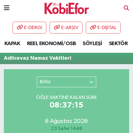
AKADEMİ
E-DERGİ
E-ARŞİV
E-DİJİTAL
BİLİŞİM PANO
KAPAK
REEL EKONOMİ/OSB
SÖYLEŞİ
SEKTÖR
DESTEK-TEŞVİK
Adilcevaz Namaz Vakitleri
ETKİNLİK
Bitlis
GÜNCEL
ÖĞLE VAKTİNE KALAN SÜRE
HABERLER
08:37:15
KAPAK
6 Ağustos 2026
OSB
23 Safer 1448