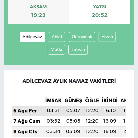
AKŞAM
YATSI
19:23
20:52
Adilcevaz
Ahlat
Güroymak
Hizan
Mutki
Tatvan
ADILCEVAZ AYLIK NAMAZ VAKITLERI
İMSAK
GÜNEŞ
ÖĞLE
İKINDI
AKŞA
6 Ağu Per
03:31
05:07
12:20
16:10
19:23
7 Ağu Cum
03:32
05:08
12:20
16:09
19:22
8 Ağu Cts
03:34
05:09
12:20
16:09
19:20