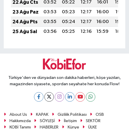
22 Ağu Cts
03:52
05:22
12:17
16:01
19:02
23 Ağu Paz
03:53
05:23
12:17
16:00
19:01
24 Ağu Pts
03:55
05:24
12:17
16:00
19:00
25 Ağu Sal
03:56
05:25
12:16
15:59
18:58
Türkiye'den ve dünyadan son dakika haberleri, köşe yazıları,
magazinden siyasete, spordan seyahate her konuda Flow!
About Us
KAPAK
Gizlilik Politikası
OSB
Hakkımızda
SÖYLEŞİ
İletişim
SEKTÖR
KOBİ Tanımı
HABERLER
Künye
ÜLKE