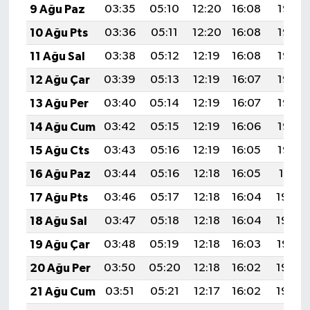
9 Ağu Paz
03:35
05:10
12:20
16:08
19:19
10 Ağu Pts
03:36
05:11
12:20
16:08
19:18
11 Ağu Sal
03:38
05:12
12:19
16:08
19:17
12 Ağu Çar
03:39
05:13
12:19
16:07
19:16
13 Ağu Per
03:40
05:14
12:19
16:07
19:14
14 Ağu Cum
03:42
05:15
12:19
16:06
19:13
15 Ağu Cts
03:43
05:16
12:19
16:05
19:12
16 Ağu Paz
03:44
05:16
12:18
16:05
19:11
17 Ağu Pts
03:46
05:17
12:18
16:04
19:09
18 Ağu Sal
03:47
05:18
12:18
16:04
19:08
19 Ağu Çar
03:48
05:19
12:18
16:03
19:07
20 Ağu Per
03:50
05:20
12:18
16:02
19:05
21 Ağu Cum
03:51
05:21
12:17
16:02
19:04