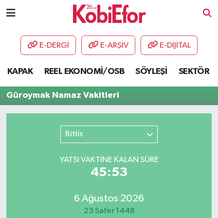
AKADEMİ
E-DERGİ
E-ARŞİV
E-DİJİTAL
BİLİŞİM PANO
KAPAK
REEL EKONOMİ/OSB
SÖYLEŞİ
SEKTÖR
DESTEK-TEŞVİK
Güroymak Namaz Vakitleri
ETKİNLİK
Bitlis
GÜNCEL
YATSI VAKTİNE KALAN SÜRE
HABERLER
45:53
KAPAK
6 Ağustos 2026
OSB
23 Safer 1448