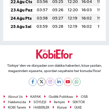
22 Ağu Cts
03:56
05:25
12:20
16:04
19:05
23 Ağu Paz
03:57
05:26
12:20
16:03
19:04
24 Ağu Pts
03:58
05:27
12:19
16:02
19:02
25 Ağu Sal
03:59
05:28
12:19
16:02
19:01
Türkiye'den ve dünyadan son dakika haberleri, köşe yazıları,
magazinden siyasete, spordan seyahate her konuda Flow!
About Us
KAPAK
Gizlilik Politikası
OSB
Hakkımızda
SÖYLEŞİ
İletişim
SEKTÖR
KOBİ Tanımı
HABERLER
Künye
ÜLKE