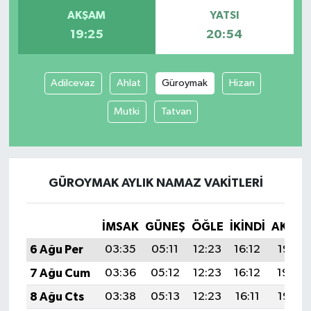
AKŞAM
YATSI
19:25
20:54
Adilcevaz
Ahlat
Güroymak
Hizan
Mutki
Tatvan
GÜROYMAK AYLIK NAMAZ VAKITLERI
İMSAK
GÜNEŞ
ÖĞLE
İKINDI
AKŞA
6 Ağu Per
03:35
05:11
12:23
16:12
19:25
7 Ağu Cum
03:36
05:12
12:23
16:12
19:24
8 Ağu Cts
03:38
05:13
12:23
16:11
19:23