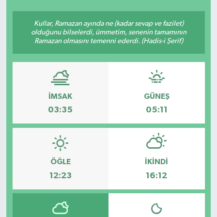
SEKTÖR
Kullar, Ramazan ayında ne (kadar sevap ve fazilet)
olduğunu bilselerdi, ümmetim, senenin tamamının
Ramazan olmasını temenni ederdi. (Hadis-i Şerif)
ŞİRKET PANO
SÖYLEŞİ
ÜLKE
İMSAK
GÜNEŞ
03:35
05:11
YAŞAM
ÖĞLE
İKINDI
12:23
16:12