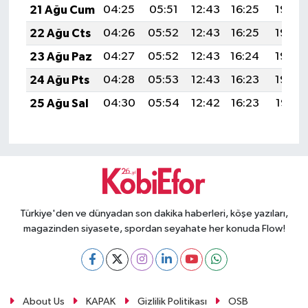
21 Ağu Cum
04:25
05:51
12:43
16:25
19:26
22 Ağu Cts
04:26
05:52
12:43
16:25
19:25
23 Ağu Paz
04:27
05:52
12:43
16:24
19:23
24 Ağu Pts
04:28
05:53
12:43
16:23
19:22
25 Ağu Sal
04:30
05:54
12:42
16:23
19:21
Türkiye'den ve dünyadan son dakika haberleri, köşe yazıları,
magazinden siyasete, spordan seyahate her konuda Flow!
About Us
KAPAK
Gizlilik Politikası
OSB