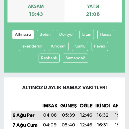
AKŞAM
YATSI
19:43
21:08
Altınözü
Belen
Dörtyol
Erzin
Hassa
İskenderun
Kırıkhan
Kumlu
Payas
Reyhanlı
Samandağ
ALTINÖZÜ AYLIK NAMAZ VAKITLERI
İMSAK
GÜNEŞ
ÖĞLE
İKINDI
AKŞA
6 Ağu Per
04:08
05:39
12:46
16:32
19:43
7 Ağu Cum
04:09
05:40
12:46
16:31
19:42