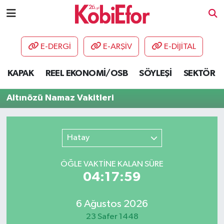
AKADEMİ
E-DERGİ
E-ARŞİV
E-DİJİTAL
BİLİŞİM PANO
KAPAK
REEL EKONOMİ/OSB
SÖYLEŞİ
SEKTÖR
DESTEK-TEŞVİK
Altınözü Namaz Vakitleri
ETKİNLİK
Hatay
GÜNCEL
ÖĞLE VAKTİNE KALAN SÜRE
HABERLER
04:17:59
KAPAK
6 Ağustos 2026
OSB
23 Safer 1448