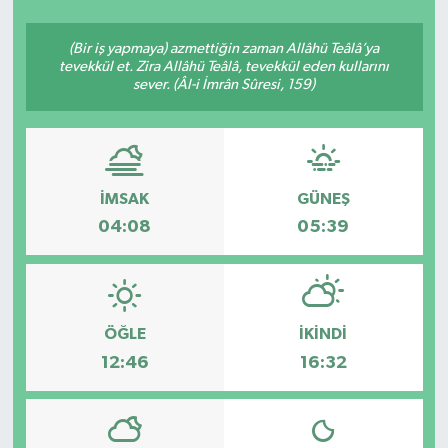
SEKTÖR
(Bir iş yapmaya) azmettiğin zaman Allâhü Teâlâ’ya
tevekkül et. Zira Allâhü Teâlâ, tevekkül eden kullarını
sever. (Âl-i İmrân Sûresi, 159)
ŞİRKET PANO
SÖYLEŞİ
ÜLKE
İMSAK
GÜNEŞ
04:08
05:39
YAŞAM
ÖĞLE
İKINDI
12:46
16:32