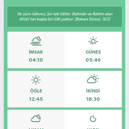
SEKTÖR
Ve sizin ilâhınız, bir tek ilâhtır. Rahmân ve Rahîm olan
Allah’tan başka bir ilâh yoktur. (Bakara Sûresi, 163)
ŞİRKET PANO
SÖYLEŞİ
İMSAK
GÜNEŞ
ÜLKE
04:10
05:40
YAŞAM
ÖĞLE
İKINDI
12:45
16:30