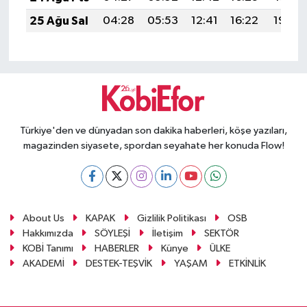
25 Ağu Sal
04:28
05:53
12:41
16:22
19:20
Türkiye'den ve dünyadan son dakika haberleri, köşe yazıları,
magazinden siyasete, spordan seyahate her konuda Flow!
About Us
KAPAK
Gizlilik Politikası
OSB
Hakkımızda
SÖYLEŞİ
İletişim
SEKTÖR
KOBİ Tanımı
HABERLER
Künye
ÜLKE
AKADEMİ
DESTEK-TEŞVİK
YAŞAM
ETKİNLİK