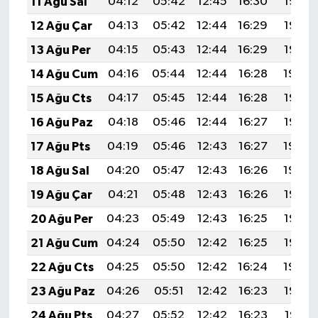
11 Ağu Sal
04:12
05:42
12:45
16:30
19:37
12 Ağu Çar
04:13
05:42
12:44
16:29
19:36
13 Ağu Per
04:15
05:43
12:44
16:29
19:35
14 Ağu Cum
04:16
05:44
12:44
16:28
19:34
15 Ağu Cts
04:17
05:45
12:44
16:28
19:33
16 Ağu Paz
04:18
05:46
12:44
16:27
19:32
17 Ağu Pts
04:19
05:46
12:43
16:27
19:30
18 Ağu Sal
04:20
05:47
12:43
16:26
19:29
19 Ağu Çar
04:21
05:48
12:43
16:26
19:28
20 Ağu Per
04:23
05:49
12:43
16:25
19:27
21 Ağu Cum
04:24
05:50
12:42
16:25
19:25
22 Ağu Cts
04:25
05:50
12:42
16:24
19:24
23 Ağu Paz
04:26
05:51
12:42
16:23
19:23
24 Ağu Pts
04:27
05:52
12:42
16:23
19:21