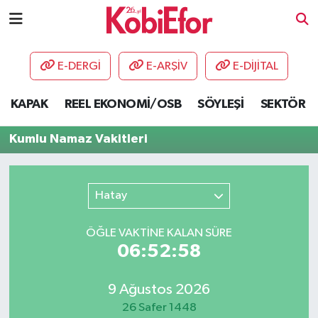
AKADEMİ
E-DERGİ
E-ARŞİV
E-DİJİTAL
BİLİŞİM PANO
KAPAK
REEL EKONOMİ/OSB
SÖYLEŞİ
SEKTÖR
DESTEK-TEŞVİK
Kumlu Namaz Vakitleri
ETKİNLİK
Hatay
GÜNCEL
ÖĞLE VAKTİNE KALAN SÜRE
HABERLER
06:52:58
KAPAK
9 Ağustos 2026
OSB
26 Safer 1448