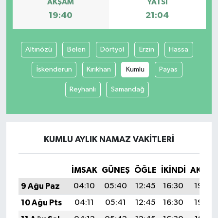
AKŞAM
YATSI
19:40
21:04
Altınözü
Belen
Dörtyol
Erzin
Hassa
İskenderun
Kırıkhan
Kumlu
Payas
Reyhanlı
Samandağ
KUMLU AYLIK NAMAZ VAKITLERI
İMSAK
GÜNEŞ
ÖĞLE
İKINDI
AKŞA
9 Ağu Paz
04:10
05:40
12:45
16:30
19:40
10 Ağu Pts
04:11
05:41
12:45
16:30
19:39