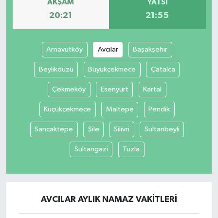
AKŞAM
YATSI
20:21
21:55
Arnavutköy
Avcılar
Başakşehir
Beylikdüzü
Büyükçekmece
Çatalca
Çekmeköy
Esenyurt
Kartal
Küçükçekmece
Maltepe
Pendik
Sancaktepe
Şile
Silivri
Sultanbeyli
Sultangazi
Tuzla
AVCILAR AYLIK NAMAZ VAKITLERI