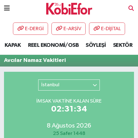
AKADEMİ
E-DERGİ
E-ARŞİV
E-DİJİTAL
BİLİŞİM PANO
KAPAK
REEL EKONOMİ/OSB
SÖYLEŞİ
SEKTÖR
DESTEK-TEŞVİK
Avcılar Namaz Vakitleri
ETKİNLİK
İstanbul
GÜNCEL
İMSAK VAKTİNE KALAN SÜRE
HABERLER
02:31:34
KAPAK
8 Ağustos 2026
OSB
25 Safer 1448