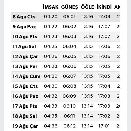
İMSAK
GÜNEŞ
ÖĞLE
İKINDI
AKŞA
8 Ağu Cts
04:20
06:01
13:16
17:08
20:21
9 Ağu Paz
04:22
06:02
13:16
17:07
20:20
10 Ağu Pts
04:23
06:03
13:16
17:07
20:19
11 Ağu Sal
04:25
06:04
13:15
17:06
20:17
12 Ağu Çar
04:26
06:05
13:15
17:06
20:16
13 Ağu Per
04:28
06:06
13:15
17:05
20:15
14 Ağu Cum
04:29
06:07
13:15
17:05
20:13
15 Ağu Cts
04:30
06:08
13:15
17:04
20:12
16 Ağu Paz
04:32
06:09
13:15
17:03
20:10
17 Ağu Pts
04:33
06:10
13:14
17:03
20:09
18 Ağu Sal
04:35
06:11
13:14
17:02
20:08
19 Ağu Çar
04:36
06:12
13:14
17:01
20:06