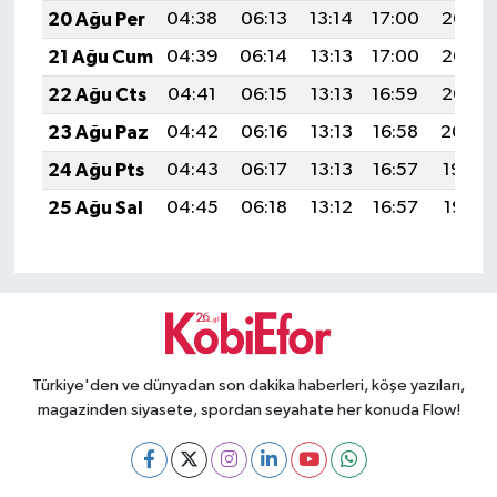
20 Ağu Per
04:38
06:13
13:14
17:00
20:05
21 Ağu Cum
04:39
06:14
13:13
17:00
20:03
22 Ağu Cts
04:41
06:15
13:13
16:59
20:02
23 Ağu Paz
04:42
06:16
13:13
16:58
20:00
24 Ağu Pts
04:43
06:17
13:13
16:57
19:59
25 Ağu Sal
04:45
06:18
13:12
16:57
19:57
Türkiye'den ve dünyadan son dakika haberleri, köşe yazıları,
magazinden siyasete, spordan seyahate her konuda Flow!