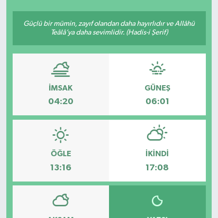
SEKTÖR
Güçlü bir mümin, zayıf olandan daha hayırlıdır ve Allâhü
Teâlâ’ya daha sevimlidir. (Hadis-i Şerif)
ŞİRKET PANO
SÖYLEŞİ
İMSAK
GÜNEŞ
ÜLKE
04:20
06:01
YAŞAM
ÖĞLE
İKINDI
13:16
17:08