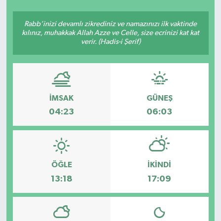
SEKTÖR
Rabb’inizi devamlı zikrediniz ve namazınızı ilk vaktinde
kılınız, muhakkak Allah Azze ve Celle, size ecrinizi kat kat
verir. (Hadis-i Şerif)
ŞİRKET PANO
SÖYLEŞİ
ÜLKE
İMSAK
GÜNEŞ
04:23
06:03
YAŞAM
ÖĞLE
İKINDI
13:18
17:09