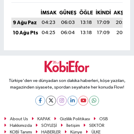
İMSAK
GÜNEŞ
ÖĞLE
İKINDI
AKŞAM
9 Ağu Paz
04:23
06:03
13:18
17:09
20:22
10 Ağu Pts
04:25
06:04
13:18
17:09
20:21
Türkiye'den ve dünyadan son dakika haberleri, köşe yazıları,
magazinden siyasete, spordan seyahate her konuda Flow!
About Us
KAPAK
Gizlilik Politikası
OSB
Hakkımızda
SÖYLEŞİ
İletişim
SEKTÖR
KOBİ Tanımı
HABERLER
Künye
ÜLKE