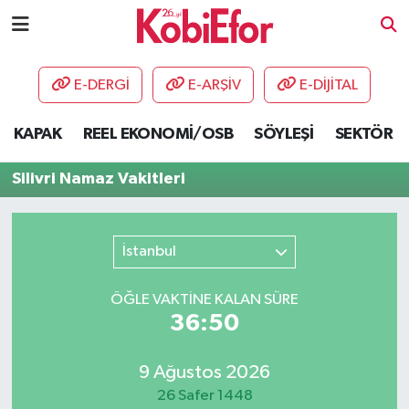
AKADEMİ
E-DERGİ
E-ARŞİV
E-DİJİTAL
BİLİŞİM PANO
KAPAK
REEL EKONOMİ/OSB
SÖYLEŞİ
SEKTÖR
DESTEK-TEŞVİK
Silivri Namaz Vakitleri
ETKİNLİK
İstanbul
GÜNCEL
ÖĞLE VAKTİNE KALAN SÜRE
HABERLER
36:50
KAPAK
9 Ağustos 2026
OSB
26 Safer 1448