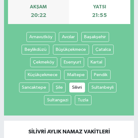
AKŞAM
YATSI
20:22
21:55
Arnavutköy
Avcılar
Başakşehir
Beylikdüzü
Büyükçekmece
Çatalca
Çekmeköy
Esenyurt
Kartal
Küçükçekmece
Maltepe
Pendik
Sancaktepe
Şile
Silivri
Sultanbeyli
Sultangazi
Tuzla
SILIVRI AYLIK NAMAZ VAKITLERI