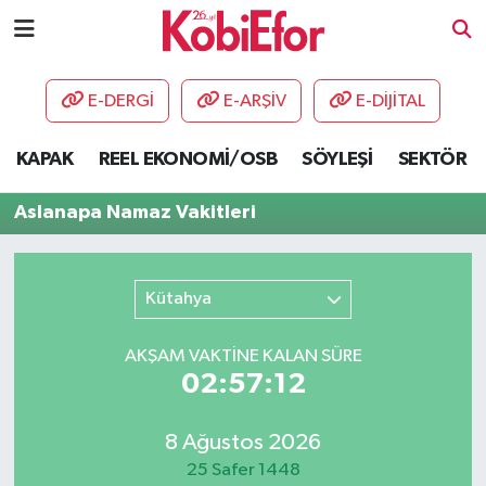
AKADEMİ
E-DERGİ
E-ARŞİV
E-DİJİTAL
BİLİŞİM PANO
KAPAK
REEL EKONOMİ/OSB
SÖYLEŞİ
SEKTÖR
DESTEK-TEŞVİK
Aslanapa Namaz Vakitleri
ETKİNLİK
Kütahya
GÜNCEL
AKŞAM VAKTİNE KALAN SÜRE
HABERLER
02:57:12
KAPAK
8 Ağustos 2026
OSB
25 Safer 1448