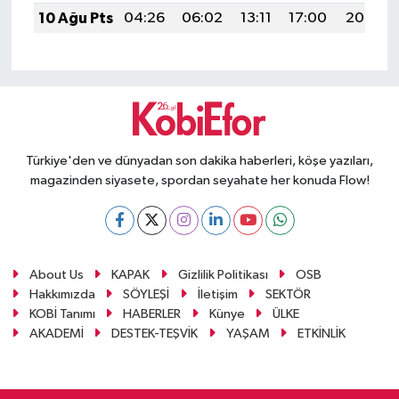
10 Ağu Pts
04:26
06:02
13:11
17:00
20:10
Türkiye'den ve dünyadan son dakika haberleri, köşe yazıları,
magazinden siyasete, spordan seyahate her konuda Flow!
About Us
KAPAK
Gizlilik Politikası
OSB
Hakkımızda
SÖYLEŞİ
İletişim
SEKTÖR
KOBİ Tanımı
HABERLER
Künye
ÜLKE
AKADEMİ
DESTEK-TEŞVİK
YAŞAM
ETKİNLİK