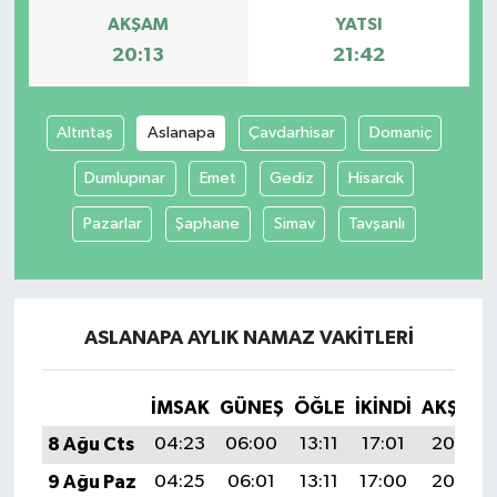
AKŞAM
YATSI
20:13
21:42
Altıntaş
Aslanapa
Çavdarhisar
Domaniç
Dumlupınar
Emet
Gediz
Hisarcık
Pazarlar
Şaphane
Simav
Tavşanlı
ASLANAPA AYLIK NAMAZ VAKITLERI
İMSAK
GÜNEŞ
ÖĞLE
İKINDI
AKŞAM
8 Ağu Cts
04:23
06:00
13:11
17:01
20:13
9 Ağu Paz
04:25
06:01
13:11
17:00
20:12