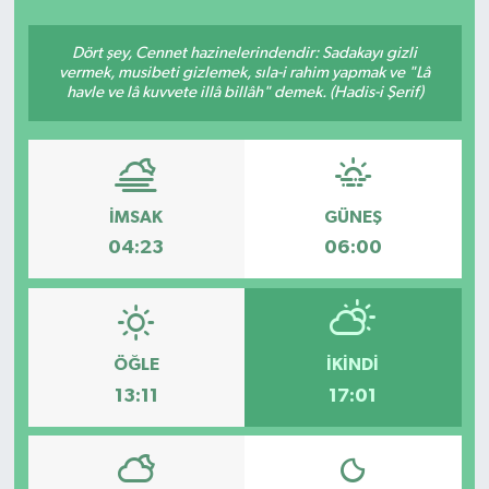
SEKTÖR
Dört şey, Cennet hazinelerindendir: Sadakayı gizli
vermek, musibeti gizlemek, sıla-i rahim yapmak ve "Lâ
havle ve lâ kuvvete illâ billâh" demek. (Hadis-i Şerif)
ŞİRKET PANO
SÖYLEŞİ
ÜLKE
İMSAK
GÜNEŞ
04:23
06:00
YAŞAM
ÖĞLE
İKINDI
13:11
17:01